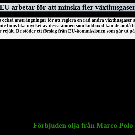
EU arbetar för att minska fler växthusgase
 också ansträngningar för att reglera en rad andra växthusgaser 
nte finns lika mycket av dessa ämnen som koldioxid kan de ändå ha
ejält. De stöder ett förslag från EU-kommissionen som går ut på 
En irländsk historia från Clonmacnoise
oscommon, till den här platsen. Saint Ciarán ska inte förväxlas med St
floden Shannon och över myrarna i de centrala delarna av ön.
sedermera kom att bli den första kristne krönte högkungen på Irland. 
Saint Ciarán, ännu inte trettiotre år gammal, i pesten. Han begravdes 
Sagrada Familia
i Barcelona
Förbjuden olja från Marco Polo