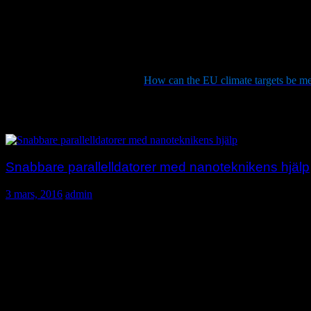
Forskarna har även studerat hur mycket minskat matsvinn kan bidra till
– Även om det är bra för klimatet att slänga mindre mat så är effekte
Minskat matsvinn kan inte minska ut­släppen med mer än fem till tio p
Resultaten redovisas i artikeln “
How can the EU climate targets be met
är skriven av David Bryngelsson, Stefan Wirsenius, Fredrik Hedenus,
Källa: Chalmers tekniska högskola
Snabbare parallelldatorer med nanoteknikens hjälp
3 mars, 2016
admin
Forskare från Lunds universitet har med hjälp av nanoteknik sk
datorer.
Re­sul­taten från forskningen kommer senare i veckan att publiceras 
Vanliga datorer har bidragit till stora samhälleliga framsteg under de s
beräkningarna att genomföra.