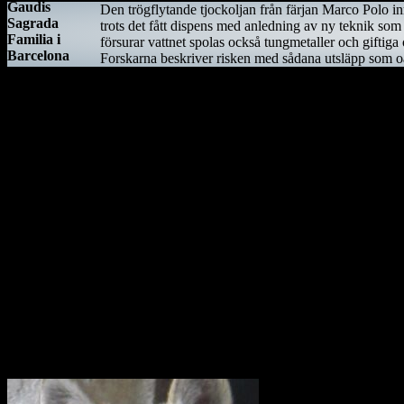
Gaudis
Den trögflytande tjockoljan från färjan Marco Polo i
Sagrada
trots det fått dispens med anledning av ny teknik som
Familia i
försurar vattnet spolas också tungmetaller och giftig
Barcelona
Forskarna beskriver risken med sådana utsläpp som oa
verkar
äntligen på
väg att bli
Kiwifågeln är nationalsymbol på Nya Zeeland. Det är 
färdigställd
efter 150 år
som
Ostindiefararen Götheborg
byggprojekt.
I mars 2021 är ostindiefararen Götheborg såld – för en symbolisk summa
Göteborg, hemmahamnen, kan det bli för gott. Vi hoppas dock att få 
Götheborg lämnar Göteborg den 8 juni 2022. Fartyget seglar genom norr
antal hamnar i Medelhavet och stannar sedan i Medelhavet under vin
Våren 2023 seglar fartyget vidare mot Suezkanalen, Röda havet och Dji
sig till de stora marknaderna Singapore, Vietnam, Hong Kong och slu
Utrota inte vargen i Uppland