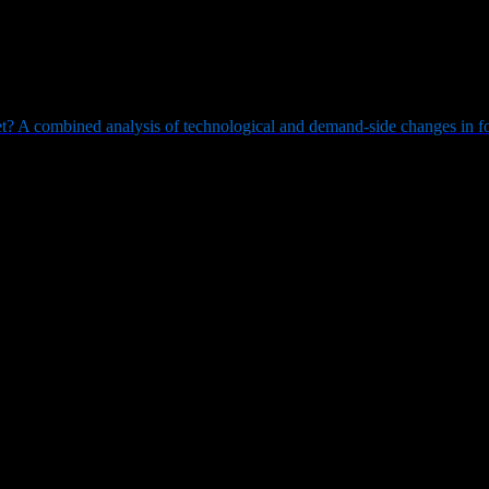
 minskade utsläpp. Något oväntat visar det sig vara litet:
n mycket liten jämfört med vad som krävs för att nå klimatmålen, säger
rocent. Teknikförbättringar och minskad nötkötts- och mjölkkon­sumtion
? A combined analysis of technological and demand-side changes in foo
 och Ulf So­nesson.
apat en biologisk dator som kan lösa vissa matematiska problem my
i den anrika publikationen Procee­dings of the National Academy of Sci
enaste årtiondena men har en svaghet; de kan bara göra en sak i taget. Ju