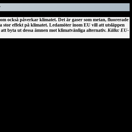
r
som också påverkar klimatet. Det är gaser som metan, fluorerade
 stor effekt på klimatet. Ledamöter inom EU vill att utsläppen
att byta ut dessa ämnen mot klimatvänliga alternativ.
Källa: EU-
. Ciarán av Saigir, som blev beskyddare av Osraige. Platsen var då
Dessa män lät bygga den första kyrkan, en liten träkonstruktion som
under den nyuppförda träkyrkan.