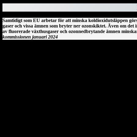
Samtidigt som EU arbetar för att minska koldioxidutsläppen görs
gaser och vissa ämnen som bryter ner ozonskiktet. Även om det i
av fluorerade växthusgaser och ozonnedbrytande ämnen minskar r
kommissionen januari 2024
Clonmacnoise kloster vid floden Shannon på Irland.
År 544 anlände Saint Ciarán, en ung man ifrån Rathcroghan i County R
särskilt viktig eftersom den stora öst–västliga landsvägen gick längs 
Här sammanträffade Saint Ciara'n med Diarmait mac Cerbaill. Han som 
blev den första av många kyrkor i regionen. Under hösten år 549 dog 
Antoni