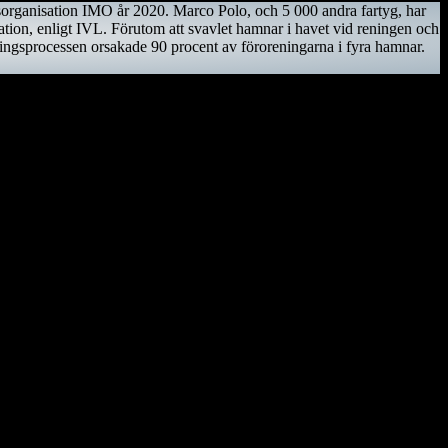
tsorganisation IMO år 2020. Marco Polo, och 5 000 andra fartyg, har
ation, enligt IVL. Förutom att svavlet hamnar i havet vid reningen och
eningsprocessen orsakade 90 procent av föroreningarna i fyra hamnar.
trotningshotad men projekt bedrivs för att rädda den.
jande år ska göra en ny resa till Asien och Kina. Men när hon lämnar
elska kanalen och ta sig till Biscayabukten. Hon lägger till vid ett
är börjar Götheborgs East Asia Tour och fartyget med besättning beger