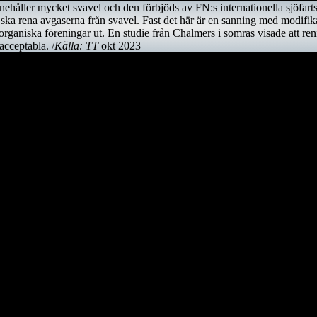
nnehåller mycket svavel och den förbjöds av FN:s internationella sjöfar
 ska rena avgaserna från svavel. Fast det här är en sanning med modifik
a organiska föreningar ut. En studie från Chalmers i somras visade att r
cceptabla. /
Källa: TT
okt 2023
en mycket skygg fågel, som främst är aktiv på nätterna. Den är tyvärr u
 till logistikföretaget Greencarrier. Företagets plan är att skeppet föl
se henne igen!
a Europa och Östersjön för att sedan färdas över Nordsjön, passera eng
tern 2022/2023.
bouti. Efter att ha korsat Indiska Oceanen anländer det till Indien. D
tligen Kina.