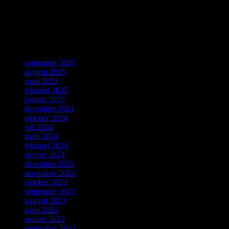
the World Wide Web. CERN is celebrating the 30th anniversary of
this revolutionary invention with a special day on 12 March.
Källa: CERN, Geneve, 4 Mars 2019.
ForskarVärlden
september 2025
augusti 2025
mars 2025
februari 2025
januari 2025
december 2024
oktober 2024
juli 2024
mars 2024
februari 2024
januari 2024
december 2023
november 2023
oktober 2023
september 2023
augusti 2023
mars 2023
januari 2023
september 2022