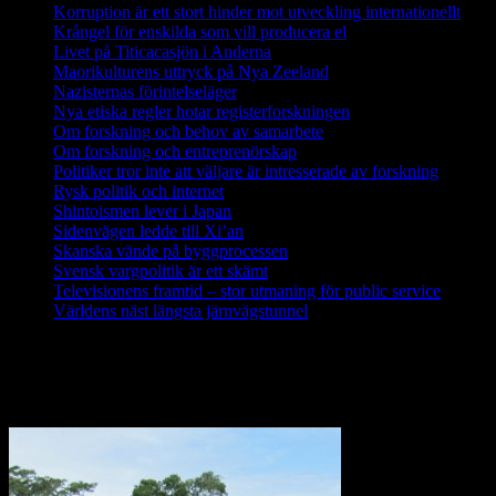
Korruption är ett stort hinder mot utveckling internationellt
Krångel för enskilda som vill producera el
Livet på Titicacasjön i Anderna
Maorikulturens uttryck på Nya Zeeland
Nazisternas förintelseläger
Nya etiska regler hotar registerforskningen
Om forskning och behov av samarbete
Om forskning och entreprenörskap
Politiker tror inte att väljare är intresserade av forskning
Rysk politik och internet
Shintoismen lever i Japan
Sidenvägen ledde till Xi’an
Skanska vände på byggprocessen
Svensk vargpolitik är ett skämt
Televisionens framtid – stor utmaning för public service
Världens näst längsta järnvägstunnel
Forskning i Amazonas avslöjar stora
metanutsläpp via träd