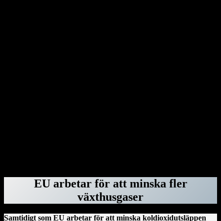
under Coronapandemin. Med Donald Trump gör USA halt för
miljöarbetet. Han lämnar klimatavtalet från Paris och säger samtidigt
upp avtalet med världshälsoorganisationen WHO. Dessutom
benådar Donald Trump en rad dömda våldsverkare från stormningen
av Capitolium i Washington den 6 januari 2021.
Genom dekret har Donald Trump dragit in säkerhetsklassningar för
advokater hos advokatbyrån Covington & Burling på grund av att
de bistått särskilda åklagaren Jack Smith med råd vid åtalen mot
honom. Donald Trump har gjort detsamma med Perkins Coie – och
rivit upp deras federala kontrakt – eftersom byråns tidigare
medarbetare Marc Elias var högst delaktig i att ta fram den ökända
Steele-rapporten. Därefter var det advokatbyrån Paul, Weiss tur.
Byrån blev av med sina säkerhetsklassningar, federala kontrakt och
deras anställda fick inte längre vistas i regeringsbyggnader. Orsaken:
Mark Pomerantz, som bistod Alvin Bragg i åtalet om
tystnadspengarna, har tidigare jobbat för dem.
ForskarVärlden.se 26 mars 2025
EU arbetar för att minska fler
växthusgaser
Samtidigt som EU arbetar för att minska koldioxidutsläppen