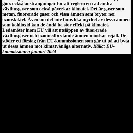
görs också ansträngningar för att reglera en rad andra
växthusgaser som också påverkar klimatet. Det är gaser som
metan, fluorerade gaser och vissa ämnen som bryter ner
ozonskiktet. Även om det inte finns lika mycket av dessa ämnen
som koldioxid kan de ändå ha stor effekt på klimatet.
Ledamöter inom EU vill att utsläppen av fluorerade
växthusgaser och ozonnedbrytande ämnen minskar rejält. De
stöder ett förslag från EU-kommissionen som går ut på att byta
ut dessa ämnen mot klimatvänliga alternativ.
Källa: EU-
kommissionen januari 2024
Clonmacnoise kloster vid floden Shannon på Irland.
En irländsk historia från Clonmacnoise
År 544 anlände Saint Ciarán, en ung man ifrån Rathcroghan i
County Roscommon, till den här platsen. Saint Ciarán ska inte
förväxlas med St. Ciarán av Saigir, som blev beskyddare av Osraige.
Platsen var då särskilt viktig eftersom den stora öst–västliga
landsvägen gick längs floden Shannon och över myrarna i de
centrala delarna av ön.
Här sammanträffade Saint Ciara'n med Diarmait mac Cerbaill. Han