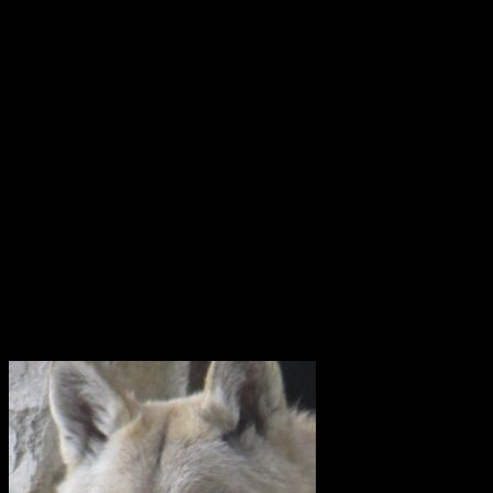
summa till logistikföretaget Greencarrier. Företagets plan är att
skeppet följande år ska göra en ny resa till Asien och Kina. Men när
hon lämnar Göteborg, hemmahamnen, kan det bli för gott. Vi
hoppas dock att få se henne igen!
Götheborg lämnar Göteborg den 8 juni 2022. Fartyget seglar genom
norra Europa och Östersjön för att sedan färdas över Nordsjön,
passera engelska kanalen och ta sig till Biscayabukten. Hon lägger
till vid ett antal hamnar i Medelhavet och stannar sedan i Medelhavet
under vintern 2022/2023.
Våren 2023 seglar fartyget vidare mot Suezkanalen, Röda havet och
Djibouti. Efter att ha korsat Indiska Oceanen anländer det till Indien.
Där börjar Götheborgs East Asia Tour och fartyget med besättning
beger sig till de stora marknaderna Singapore, Vietnam, Hong Kong
och slutligen Kina.
Utrota inte vargen i Uppland