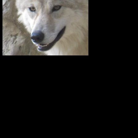
I en skrivelse till Länsstyrelsen i Uppsala län kräver företrädare för
en rad lokalavdelningar till Svenska Jägareförbundet (SJF) och
Lantbrukarnas Riksförbund (LRF) att vargreviret som kallas
Siggefora ska skjutas bort omedelbart. Det man i klartext vill är att
utrota vargen i Uppland.
I en debattartikel i UNT(den 4 februari 2021) skriver företrädare för
Svenska Rovdjursföreningen, Naturskyddsföreningen och boende i
revirområdet att av vad vi vet i dag så är Glamsenreviret, som
skribenterna från SJF och LRF hänvisar till i det närmaste upplöst.
Siggeforareviret är alltså i dag det enda säkerställda vargreviret i hela
Uppland.
Hanen i Siggeforareviret är avkomma efter en invandrad finskrysk
varg och honan är andra generationens avkomma till en annan
invandrare från detta område. Vargarna i Siggefora är därför