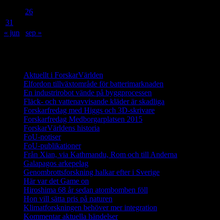
17
18
19
20
21
22
23
24
25
26
27
28
29
30
31
« jun
sep »
Innehåll
Aktuellt i ForskarVärlden
Elfordon tillväxtområde för batterimarknaden
En industrirobot vände på byggprocessen
Fläck- och vattenavvisande kläder är skadliga
Forskarfredag med Higgs och 3D-skrivare
Forskarfredag Medborgarplatsen 2015
ForskarVärldens historia
FoU-notiser
FoU-publikationer
Från Xian, via Kathmandu, Rom och till Anderna
Galapagos arkepelag
Genombrottsforskning halkar efter i Sverige
Här var det Game on
Hiroshima 68 år sedan atombomben föll
Hon vill sätta pris på naturen
Klimatforskningen behöver mer integration
Kommentar aktuella händelser