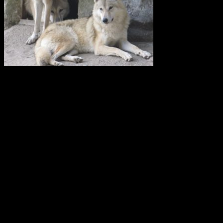
Vi anser att licensjakt på varg strider mot gällande lagstiftning i art-
och habitatdirektivet. Domslutet i Tapioloamålet bör påverka
Sveriges handlande när licensjakt på varg nu återigen diskuteras.
Svenska Rovdjursföreningen har därför skickat en skrivelse till
samtliga berörda länsstyrelser i Sverige.
Svenska Rovdjursföreningen
Europeisk databas ska främja giftfria
kretslopp
Den europeiska kemikaliemyndigheten, Echa, har fått i uppdrag att
utveckla den så kallade SCIP-databasen. Där ska leverantörer av
varor från och med nästa år anmäla ifall varorna innehåller särskilt