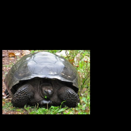
skulle man kunna tro att den tropiska cirkulationen är ganska
okomplicerad Forskarna har upptäckt att vinden kring ekvatorn i
atmosfärsskiktet på 15 till 50 km höjd växlar mellan ostlig och
västlig riktning med en period på 26 månader. Den växlar på detta
sätt och därtill var tjugosjätte månad. Det är det ingen som hittills
riktigt har kunnat förklara varför.
Elefantsköldpadda Galapagos
För 40 år sedan fanns det bara 15 sköldpaddor kvar på
Galapagosöarna. Sedan dess har ett stort arbete utförts för att