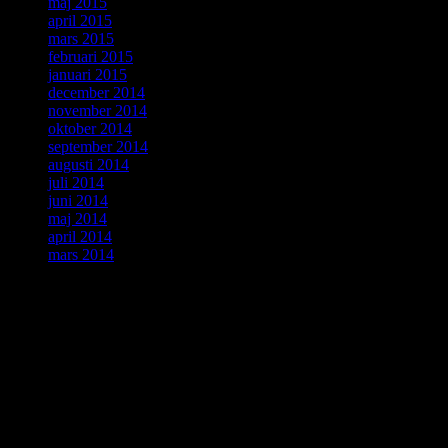
maj 2015
april 2015
mars 2015
februari 2015
januari 2015
december 2014
november 2014
oktober 2014
september 2014
augusti 2014
juli 2014
juni 2014
maj 2014
april 2014
mars 2014
ForskarVärlden
augusti 2015
M
T
O
T
F
L
S
1
2
3
4
5
6
7
8
9
10
11
12
13
14
15
16