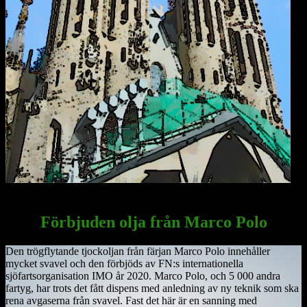
Antoni Gaudis Sagrada Familia i Barcelona verkar äntligen
på väg att bli färdigställd efter 150 år som byggprojekt.
Förbjuden olja från Marco Polo
Den trögflytande tjockoljan från färjan Marco Polo innehåller
mycket svavel och den förbjöds av FN:s internationella
sjöfartsorganisation IMO år 2020. Marco Polo, och 5 000 andra
fartyg, har trots det fått dispens med anledning av ny teknik som ska
rena avgaserna från svavel. Fast det här är en sanning med