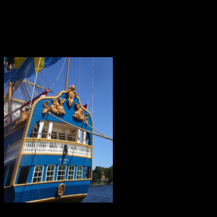
Kiwifågeln är nationalsymbol på Nya Zeeland. Det är en mycket
skygg fågel, som främst är aktiv på nätterna. Den är tyvärr
utrotningshotad men projekt bedrivs för att rädda den.
Ostindiefararen Götheborg
I mars 2021 är ostindiefararen Götheborg såld – för en symbolisk