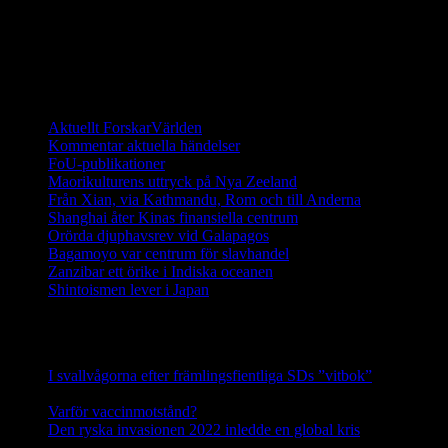
återinföra sköldpaddor som fötts upp i fångenskap. I dagsläget
(2014) finns det fler än 1000 galapagossköldpaddor på de unika
öarna och de räknas ha en stabil population.
Ett digitalt magasin om aktuell forskning
Aktuellt ForskarVärlden
Kommentar aktuella händelser
FoU-publikationer
Maorikulturens uttryck på Nya Zeeland
Från Xian, via Kathmandu, Rom och till Anderna
Shanghai åter Kinas finansiella centrum
Orörda djuphavsrev vid Galapagos
Bagamoyo var centrum för slavhandel
Zanzibar ett örike i Indiska oceanen
Shintoismen lever i Japan
Senaste nyhetsnotiser
I svallvågorna efter främlingsfientliga SDs ”vitbok”
16
september, 2025
Varför vaccinmotstånd?
31 augusti, 2025
Den ryska invasionen 2022 inledde en global kris
10 mars,
2025