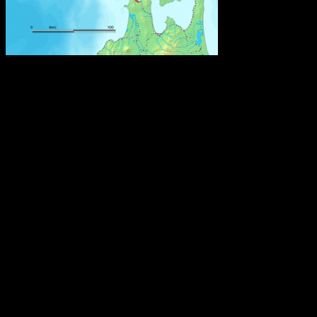
Den är 53,85 kilometer lång och går under Tsugarusundet i norra
Japan mellan de två största japanska öarna, Honshu och Hokaido.
Roms tidiga historia
Omkring 650 f.Kr. hamnade den ännu oansenliga bosättningen
under etruskiskt välde och omslöts enligt etruskisk sed av ett
"pomerium", en obebodd gränszon, och uppkallades efter den
etruskiska ätten Rumina. En annan teori är att ordet härleds från det
etruskiska ordet för flod, rumon, och ytterligare en att ätten istället
kallades gens Romilii eller gens Romana.
Konstgödsel hotar Barriärrevet