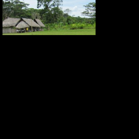
Metanutsläppen via träd som växer i Amazonas är lika stora som
utsläppen från världens alla hav eller den arktiska tundran, enligt en
ny studie av forskare från bland annat Linköpings universitet.
Fynden presenteras i den ansedda tidskriften Nature.
Källa: LiU december 2017
Oförklarade väderfenomen över
ekvatorn i Ecuador
Monumentet Mitad del Mundo ligger nära San Antonio de
Pichincha, tre mil norr om Quito i Ecuador. Modern teknologi har
placerat ekvatorn ungefär 240 meter norr om denna linje. Effekten
av jordens rotation, corioliseffekten, är svag nära ekvatorn. Den
dominerande rörelsen är stigande uppvärmd luft, konvektion. Därför