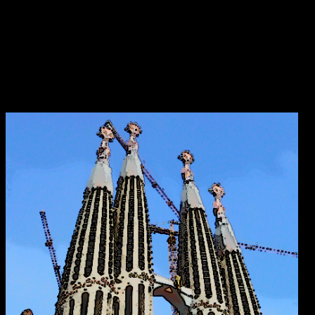
som sedermera kom att bli den första kristne krönte högkungen på
Irland. Dessa män lät bygga den första kyrkan, en liten
träkonstruktion som blev den första av många kyrkor i regionen.
Under hösten år 549 dog Saint Ciarán, ännu inte trettiotre år
gammal, i pesten. Han begravdes under den nyuppförda träkyrkan.
Sagrada Familia
i Barcelona