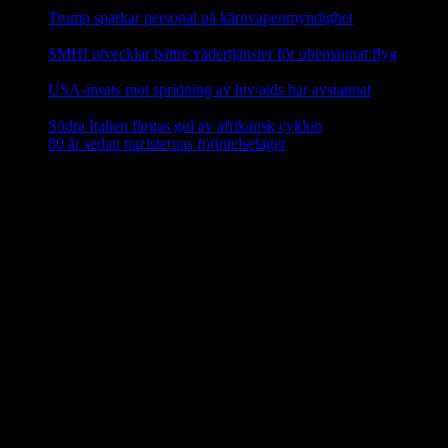
Trump sparkar personal på kärnvapenmyndighet
17 februari,
2025
SMHI utvecklar bättre vädertjänster för obemannat flyg
12
februari, 2025
USA-insats mot spridning av hiv/aids har avstannat
8 februari,
2025
Södra Italien färgas gul av afrikansk cyklon
8 februari, 2025
80 år sedan nazisternas förintelseläger
27 januari, 2025
En social klimatfond i EU
En ny
social klimatfond
föreslås inom EU som ska ge EU-
medlemmarna särskilda medel att hjälpa medborgarna att investera i
energieffektivitet, nya värme- och kylsyste m och renare mobilitet.
Fonden ska finansieras via EU-budgeten genom att 25 procent av
inkomsterna från utsläppshandeln används för att bekosta bränslen
för byggnader och vägtransporter. 72,2 miljarder euro ska ställas till
förfogande för EU-länderna år 2025–2032 via den fleråriga
budgetramen.
Källa: EU-kommissionen nov 2023
Mindre än 40 procent av EU:s elavfall