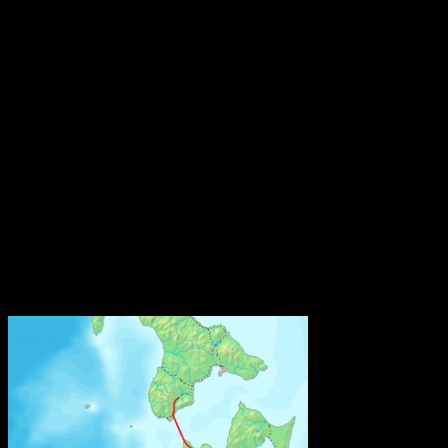
farliga ämnen. Syftet är att göra information om dessa ämnen
tillgänglig under varors och materials hela livscykel, inklusive i
avfallsledet.
Från och med den 5 januari 2021 måste varje tillverkare, importör
eller distributör av en vara som släpps ut på marknaden i EU/EES
och som innehåller ett särskilt farligt ämne på kandidatförteckningen
i en halt av mer än 0,1 viktprocent lämna information till SCIP-
databasen hos Echa. Kraven gäller inte återförsäljare som enbart
säljer varor direkt till konsumenter, som till exempel butiker.
Bestämmelsen om anmälan till SCIP-databasen finns i EU:s
avfallsdirektiv. Den har nu implementerats i svensk lagstiftning
genom en ändringsföreskrift till Kemikalieinspektionens föreskrifter
(KIFS 2017:7) om kemiska produkter och biotekniska organismer.
Källa: Kemikalieinspektionen
Världens näst längsta järnvägstunnel