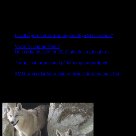
genetiskt sett de allra mest skyddsvärda vargarna i hela Sverige.
Källa: Svenska Rovdjursföreningen
Nyheter
I svallvågorna efter främlingsfientliga SDs ”vitbok”
16
september, 2025
Varför vaccinmotstånd?
31 augusti, 2025
Den ryska invasionen 2022 inledde en global kris
10 mars,
2025
Trump sparkar personal på kärnvapenmyndighet
17 februari,
2025
SMHI utvecklar bättre vädertjänster för obemannat flyg
12
februari, 2025
Nej till licensjakt på varg 2021