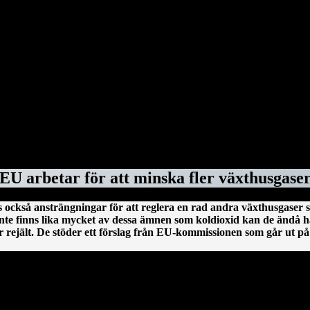
till president i USA. I sista minuten har den avgående presidenten Joe 
chef för amerikanska smittskyddsenheten NIAID, under Coronapandemi
shälsoorganisationen WHO. Dessutom benådar Donald Trump en rad dömd
vokater hos advokatbyrån Covington & Burling på grund av att de bistå
s federala kontrakt – eftersom byråns tidigare medarbetare Marc Elias 
 säkerhetsklassningar, federala kontrakt och deras anställda fick inte 
ör dem.
ForskarVärlden.se 26 mars 2025
EU arbetar för att minska fler växthusgase
 också ansträngningar för att reglera en rad andra växthusgaser 
nte finns lika mycket av dessa ämnen som koldioxid kan de ändå ha
ejält. De stöder ett förslag från EU-kommissionen som går ut på 
En irländsk historia från Clonmacnoise