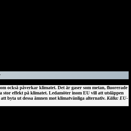
Biden samtidigt gett amnesti till en rad amerikaner som riskerar att
n. Med Donald Trump gör USA halt för miljöarbetet. Han lämnar
a våldsverkare från stormningen av Capitolium i Washington den 6
tt särskilda åklagaren Jack Smith med råd vid åtalen mot honom.
var högst delaktig i att ta fram den ökända Steele-rapporten.
längre vistas i regeringsbyggnader. Orsaken: Mark Pomerantz, som
r
som också påverkar klimatet. Det är gaser som metan, fluorerade
 stor effekt på klimatet. Ledamöter inom EU vill att utsläppen
att byta ut dessa ämnen mot klimatvänliga alternativ.
Källa: EU-