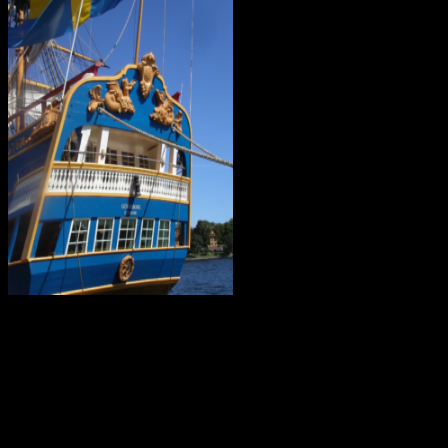
I mars 2021 är ostindiefararen Götheborg såld – för en symbolisk summa
Göteborg, hemmahamnen, kan det bli för gott. Vi hoppas dock att få 
Götheborg lämnar Göteborg den 8 juni 2022. Fartyget seglar genom norr
antal hamnar i Medelhavet och stannar sedan i Medelhavet under vin
Våren 2023 seglar fartyget vidare mot Suezkanalen, Röda havet och Dji
sig till de stora marknaderna Singapore, Vietnam, Hong Kong och slu