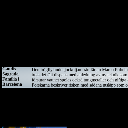
År 544 anlände Saint Ciarán, en ung man ifrån Rathcroghan i County R
särskilt viktig eftersom den stora öst–västliga landsvägen gick längs 
Här sammanträffade Saint Ciara'n med Diarmait mac Cerbaill. Han som 
blev den första av många kyrkor i regionen. Under hösten år 549 dog 
Antoni
Gaudis
Den trögflytande tjockoljan från färjan Marco Polo i
Sagrada
trots det fått dispens med anledning av ny teknik som
Familia i
försurar vattnet spolas också tungmetaller och giftig
Barcelona
Forskarna beskriver risken med sådana utsläpp som oa
verkar
äntligen på
väg att bli
Kiwifågeln är nationalsymbol på Nya Zeeland. Det är 
färdigställd
efter 150 år
som
Ostindiefararen Götheborg
byggprojekt.