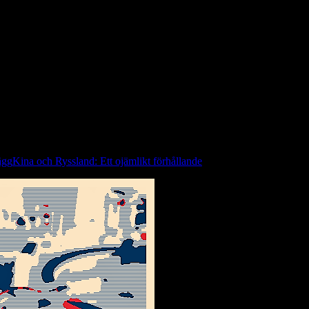
lektronik med en grafenbaserad film. Filmen har över fyra gånger bättr
knande försök.
 i elektronikproduktion på Chal­mers, för första gången att grafen har en
 stora mängder värme efter­som det bara är några få atomlager som kan 
d vidhäftningen mellan gra­fenet och underlaget eftersom de bara hål
 bindningar mellan grafen­fil­men och underlaget, som är en elektonikk
ägg
Kina och Ryssland: Ett ojämlikt förhållande