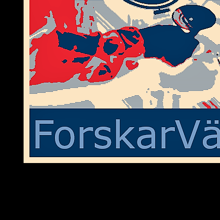
Sverigedemokraternas rötter inom nazismen och nationalsocialismen är 