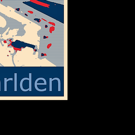
I svallvågorna efter SDs ”vitbok”
väl inte längre någon hemlighet och att Jessica Stegruds(SD) uttalande