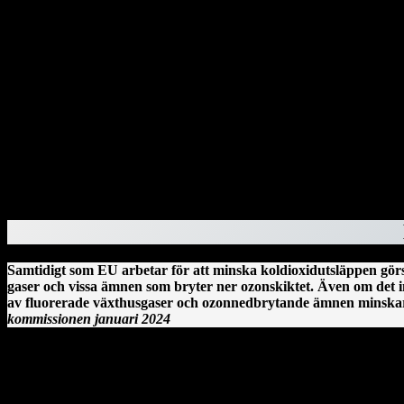
Affärsmannen och brottslingen Donald Trump har återigen blivit utsedd 
utsättas för Donald Trumps hämnd. En av dem är Anthony S Fauci, 
klimatavtalet från Paris och säger samtidigt upp avtalet med värld
januari 2021.
Genom dekret har Donald Trump dragit in säkerhetsklassningar för ad
Donald Trump har gjort detsamma med Perkins Coie – och rivit upp dera
Därefter var det advokatbyrån Paul, Weiss tur. Byrån blev av med sina
bistod Alvin Bragg i åtalet om tystnadspengarna, har tidigare jobbat f
Samtidigt som EU arbetar för att minska koldioxidutsläppen görs
gaser och vissa ämnen som bryter ner ozonskiktet. Även om det i
av fluorerade växthusgaser och ozonnedbrytande ämnen minskar r
kommissionen januari 2024
Clonmacnoise kloster vid floden Shannon på Irland.