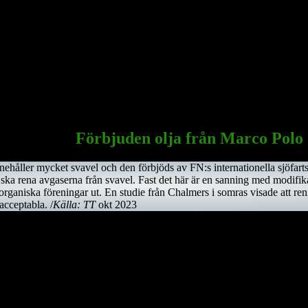
oscommon, till den här platsen. Saint Ciarán ska inte förväxlas med St
floden Shannon och över myrarna i de centrala delarna av ön.
sedermera kom att bli den första kristne krönte högkungen på Irland. 
Saint Ciarán, ännu inte trettiotre år gammal, i pesten. Han begravdes 
Sagrada Familia
i Barcelona
Förbjuden olja från Marco Polo
nnehåller mycket svavel och den förbjöds av FN:s internationella sjöfar
 ska rena avgaserna från svavel. Fast det här är en sanning med modifik
a organiska föreningar ut. En studie från Chalmers i somras visade att r
cceptabla. /
Källa: TT
okt 2023
en mycket skygg fågel, som främst är aktiv på nätterna. Den är tyvärr u