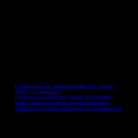
Utrota inte vargen i Uppland
I en skrivelse till Länsstyrelsen i Uppsala län kräver företrädare för
skjutas bort omedelbart. Det man i klartext vill är att utrota vargen i 
I en debattartikel i UNT(den 4 februari 2021) skriver företrädare för
från SJF och LRF hänvisar till i det närmaste upplöst. Siggeforareviret 
Hanen i Siggeforareviret är avkomma efter en invandrad finskrysk varg
mest skyddsvärda vargarna i hela Sverige.
Källa: Svenska Rovdjursföreningen
Nyheter
I svallvågorna efter främlingsfientliga SDs ”vitbok”
16 septemb
Varför vaccinmotstånd?
31 augusti, 2025
Den ryska invasionen 2022 inledde en global kris
10 mars, 202
Trump sparkar personal på kärnvapenmyndighet
17 februari, 2
SMHI utvecklar bättre vädertjänster för obemannat flyg
12 febr
Nej till licensjakt på varg 2021