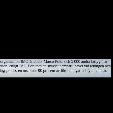
. Ciarán av Saigir, som blev beskyddare av Osraige. Platsen var då
Dessa män lät bygga den första kyrkan, en liten träkonstruktion som
under den nyuppförda träkyrkan.
tsorganisation IMO år 2020. Marco Polo, och 5 000 andra fartyg, har
ation, enligt IVL. Förutom att svavlet hamnar i havet vid reningen och
eningsprocessen orsakade 90 procent av föroreningarna i fyra hamnar.
trotningshotad men projekt bedrivs för att rädda den.