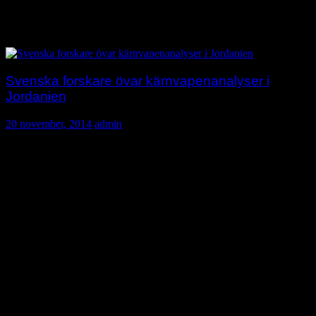
Norge och Finland.
Källa: Kemikalieinspektionen
Svenska forskare övar kärnvapenanalyser i
Jordanien
20 november, 2014
admin
FOI deltar i en stor övning för att inspektera om en misstänkt
kärnvapenprovsprängning har genom­förts. 150 ton utrustning
och 200 deltagare ingår i övningen som utförs i Jordanien.
Det område som forskarna kommer att an­vända vid övningen
är två gånger fyra mil stort.
De kommer att flyga he­likoptrar
med detektorer, mäta med bärbara seismometrar för att kolla
efterskalv, samla in jord­pro­ver, luftprover och borra efter
gasprover för att leta efter radio­ak­tiva ämnen.
Vid ett hemligt kärnvapenprov är det troliga scenariot att det