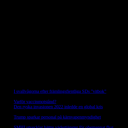
Siggefora ska skjutas bort omedelbart. Det man i klartext vill är att
utrota vargen i Uppland.
I en debattartikel i UNT(den 4 februari 2021) skriver företrädare för
Svenska Rovdjursföreningen, Naturskyddsföreningen och boende i
revirområdet att av vad vi vet i dag så är Glamsenreviret, som
skribenterna från SJF och LRF hänvisar till i det närmaste upplöst.
Siggeforareviret är alltså i dag det enda säkerställda vargreviret i hela
Uppland.
Hanen i Siggeforareviret är avkomma efter en invandrad finskrysk
varg och honan är andra generationens avkomma till en annan
invandrare från detta område. Vargarna i Siggefora är därför
genetiskt sett de allra mest skyddsvärda vargarna i hela Sverige.
Källa: Svenska Rovdjursföreningen
Nyheter
I svallvågorna efter främlingsfientliga SDs ”vitbok”
16
september, 2025
Varför vaccinmotstånd?
31 augusti, 2025
Den ryska invasionen 2022 inledde en global kris
10 mars,
2025
Trump sparkar personal på kärnvapenmyndighet
17 februari,
2025
SMHI utvecklar bättre vädertjänster för obemannat flyg
12