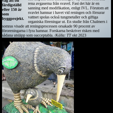
väg att bli
rena avgaserna från svavel. Fast det här är en
färdigställd
sanning med modifikation, enligt IVL. Förutom att
efter 150 år
svavlet hamnar i havet vid reningen och försurar
som
vattnet spolas också tungmetaller och giftiga
byggprojekt.
organiska föreningar ut. En studie från Chalmers i
somras visade att reningsprocessen orsakade 90 procent av
föroreningarna i fyra hamnar. Forskarna beskriver risken med
sådana utsläpp som oacceptabla. /
Källa: TT
okt 2023