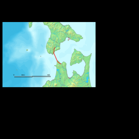
Världens näst längsta järnvägstunnel
Den är 53,85 kilometer lång och går under Tsugarusundet i norra
Japan mellan de två största japanska öarna, Honshu och Hokaido.
Roms tidiga historia
Omkring 650 f.Kr. hamnade den ännu oansenliga bosättningen