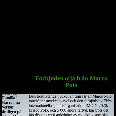
County Roscommon, till den här platsen. Saint Ciarán ska inte
förväxlas med St. Ciarán av Saigir, som blev beskyddare av Osraige.
Platsen var då särskilt viktig eftersom den stora öst–västliga
landsvägen gick längs floden Shannon och över myrarna i de
centrala delarna av ön.
Här sammanträffade Saint Ciara'n med Diarmait mac Cerbaill. Han
som sedermera kom att bli den första kristne krönte högkungen på
Irland. Dessa män lät bygga den första kyrkan, en liten
träkonstruktion som blev den första av många kyrkor i regionen.
Under hösten år 549 dog Saint Ciarán, ännu inte trettiotre år
gammal, i pesten. Han begravdes under den nyuppförda träkyrkan.
Sagrada Familia
i Barcelona
Förbjuden olja från Marco
Antoni
Polo
Gaudis
Sagrada
Den trögflytande tjockoljan från färjan Marco Polo
Familia i
innehåller mycket svavel och den förbjöds av FN:s
Barcelona
internationella sjöfartsorganisation IMO år 2020.
verkar
Marco Polo, och 5 000 andra fartyg, har trots det
äntligen på
fått dispens med anledning av ny teknik som ska