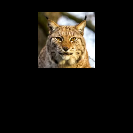
9/9-2025
Kommentar/ForskarVärlden
.se
Foto/Svenska
Rovdjursföreningen
Åter olaglig jakt på lodjur
Nu inleds återigen den olagliga jakten på fridlysta lodjur i Sverige.
87 djur ska fällas under årets jakt. Lodjursjakt är förbjuden enligt
EU:s art- och habitatdirektiv.
ForskarVärlden.se /28 feb 2025
TV är minst populärt bland tonåringar i
EU