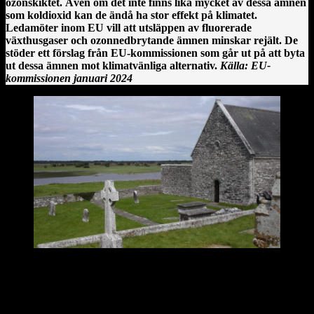
ozonskiktet. Även om det inte finns lika mycket av dessa ämnen
som koldioxid kan de ändå ha stor effekt på klimatet.
Ledamöter inom EU vill att utsläppen av fluorerade
växthusgaser och ozonnedbrytande ämnen minskar rejält. De
stöder ett förslag från EU-kommissionen som går ut på att byta
ut dessa ämnen mot klimatvänliga alternativ.
Källa: EU-
kommissionen januari 2024
Clonmacnoise kloster vid floden Shannon på Irland.
En irländsk historia från Clonmacnoise
År 544 anlände Saint Ciarán, en ung man ifrån Rathcroghan i