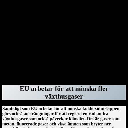
av Capitolium i Washington den 6 januari 2021.
Genom dekret har Donald Trump dragit in säkerhetsklassningar för
advokater hos advokatbyrån Covington & Burling på grund av att
de bistått särskilda åklagaren Jack Smith med råd vid åtalen mot
honom. Donald Trump har gjort detsamma med Perkins Coie – och
rivit upp deras federala kontrakt – eftersom byråns tidigare
medarbetare Marc Elias var högst delaktig i att ta fram den ökända
Steele-rapporten. Därefter var det advokatbyrån Paul, Weiss tur.
Byrån blev av med sina säkerhetsklassningar, federala kontrakt och
deras anställda fick inte längre vistas i regeringsbyggnader. Orsaken:
Mark Pomerantz, som bistod Alvin Bragg i åtalet om
tystnadspengarna, har tidigare jobbat för dem.
ForskarVärlden.se 26 mars 2025
EU arbetar för att minska fler
växthusgaser
Samtidigt som EU arbetar för att minska koldioxidutsläppen
görs också ansträngningar för att reglera en rad andra
växthusgaser som också påverkar klimatet. Det är gaser som
metan, fluorerade gaser och vissa ämnen som bryter ner