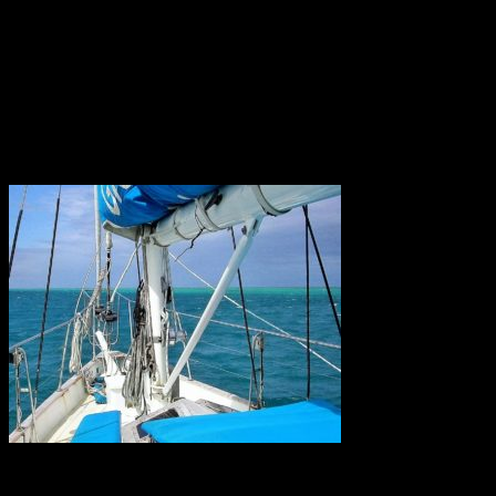
under etruskiskt välde och omslöts enligt etruskisk sed av ett
"pomerium", en obebodd gränszon, och uppkallades efter den
etruskiska ätten Rumina. En annan teori är att ordet härleds från det
etruskiska ordet för flod, rumon, och ytterligare en att ätten istället
kallades gens Romilii eller gens Romana.
Konstgödsel hotar Barriärrevet
Forskare kräver nu krafttag mot den alltför höga användningen av
konstgödsel som når haven och ligger bakom återkommande utbrott