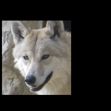
och slutligen Kina.
Utrota inte vargen i Uppland
I en skrivelse till Länsstyrelsen i Uppsala län kräver företrädare för
en rad lokalavdelningar till Svenska Jägareförbundet (SJF) och
Lantbrukarnas Riksförbund (LRF) att vargreviret som kallas