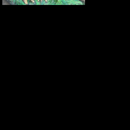
Kiwifågeln är nationalsymbol på Nya Zeeland. Det är en mycket
skygg fågel, som främst är aktiv på nätterna. Den är tyvärr
utrotningshotad men projekt bedrivs för att rädda den.
Ostindiefararen Götheborg
I mars 2021 är ostindiefararen Götheborg såld – för en symbolisk
summa till logistikföretaget Greencarrier. Företagets plan är att
skeppet följande år ska göra en ny resa till Asien och Kina. Men när
hon lämnar Göteborg, hemmahamnen, kan det bli för gott. Vi
hoppas dock att få se henne igen!
Götheborg lämnar Göteborg den 8 juni 2022. Fartyget seglar genom
norra Europa och Östersjön för att sedan färdas över Nordsjön,
passera engelska kanalen och ta sig till Biscayabukten. Hon lägger
till vid ett antal hamnar i Medelhavet och stannar sedan i Medelhavet
under vintern 2022/2023.
Våren 2023 seglar fartyget vidare mot Suezkanalen, Röda havet och
Djibouti. Efter att ha korsat Indiska Oceanen anländer det till Indien.
Där börjar Götheborgs East Asia Tour och fartyget med besättning
beger sig till de stora marknaderna Singapore, Vietnam, Hong Kong