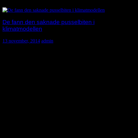
De fann den saknade pusselbiten i
klimatmodellen
13 november, 2014
admin
Den etablerade förklaringen hos gemene man att den globala
uppvärmningen beror på växthus­ef­fek­ten ger bara halva san­ning­en.
Det skriver forskare från MIT i en nyligen publicerad artikel i
Proceedings of the National Academy of Sciences.
Klimatet på Jorden påverkas av balansen mellan två olika typer av
strålning. Dels absorberar atmos­fären inkommande synligt ljus från
solen, kortvåg strålning. Samtidigt avges infrarött ljus, det vill säga
långvågig strålning, ut till rymden.
I alla klimatrapporter om de ökade nivåerna av växthusgaser i
atmosfären är det upptaget av den utgående långvå­gi­ga strålningen
från jorden som vanligtvis uppges som för­klaring till värmningen.
Men det här var något som förbryllade forskarna från MIT. De
förväntade sig nämligen att den lång­vå­gi­ga strål­ning­en då skulle