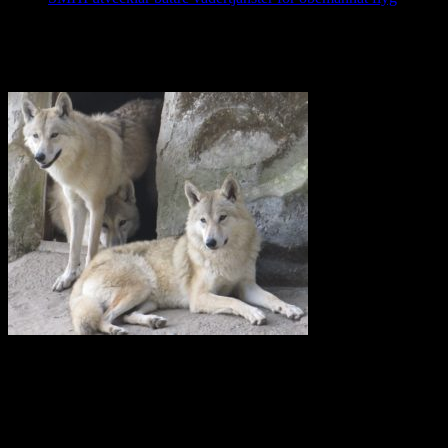
februari, 2025
Nej till licensjakt på varg 2021
Vi anser att licensjakt på varg strider mot gällande lagstiftning i art-
och habitatdirektivet. Domslutet i Tapioloamålet bör påverka
Sveriges handlande när licensjakt på varg nu återigen diskuteras.
Svenska Rovdjursföreningen har därför skickat en skrivelse till
samtliga berörda länsstyrelser i Sverige.