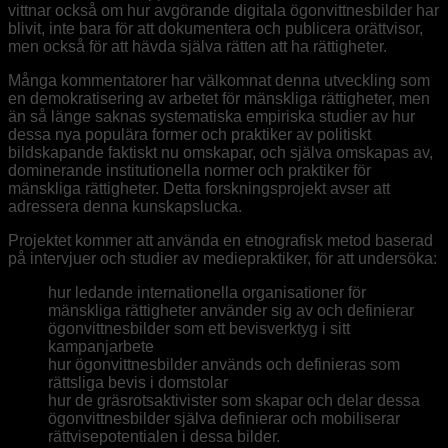
vittnar också om hur avgörande digitala ögonvittnesbilder har
blivit, inte bara för att dokumentera och publicera orättvisor,
men också för att hävda själva rätten att ha rättigheter.
Många kommentatorer har välkomnat denna utveckling som
en demokratisering av arbetet för mänskliga rättigheter, men
än så länge saknas systematiska empiriska studier av hur
dessa nya populära former och praktiker av politiskt
bildskapande faktiskt nu omskapar, och själva omskapas av,
dominerande institutionella normer och praktiker för
mänskliga rättigheter. Detta forskningsprojekt avser att
adressera denna kunskapslucka.
Projektet kommer att använda en etnografisk metod baserad
på intervjuer och studier av mediepraktiker, för att undersöka:
hur ledande internationella organisationer för
mänskliga rättigheter använder sig av och definierar
ögonvittnesbilder som ett bevisverktyg i sitt
kampanjarbete
hur ögonvittnesbilder används och definieras som
rättsliga bevis i domstolar
hur de gräsrotsaktivister som skapar och delar dessa
ögonvittnesbilder själva definierar och mobiliserar
rättvisepotentialen i dessa bilder.