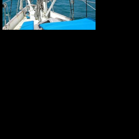
Forskare kräver nu krafttag mot den alltför höga användningen av
konstgödsel som når haven och ligger bakom återkommande utbrott
av korallätande sjöstjärnor på Stora Barriärrevet. Tillsammans med
korallblekning genom klimatuppvärmningen kan det innebära att
Australiens korallrev aldrig återhämtar sig.
Källa: WWF
World Wide Web 30 år
Thirty years ago, a young computer expert, Tim Berners-Lee,
working at CERN combined ideas about accessing information with
a desire for broad connectivity and openness. His proposal became
the World Wide Web. CERN is celebrating the 30th anniversary of
this revolutionary invention with a special day on 12 March.
Källa: CERN, Geneve, 4 Mars 2019.