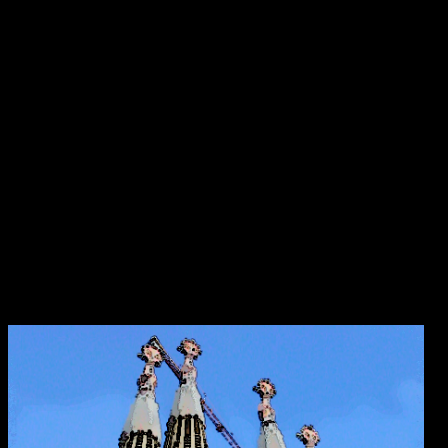
År 544 anlände Saint Ciarán, en ung man ifrån Rathcroghan i
County Roscommon, till den här platsen. Saint Ciarán ska inte
förväxlas med St. Ciarán av Saigir, som blev beskyddare av Osraige.
Platsen var då särskilt viktig eftersom den stora öst–västliga
landsvägen gick längs floden Shannon och över myrarna i de
centrala delarna av ön.
Här sammanträffade Saint Ciara'n med Diarmait mac Cerbaill. Han
som sedermera kom att bli den första kristne krönte högkungen på
Irland. Dessa män lät bygga den första kyrkan, en liten
träkonstruktion som blev den första av många kyrkor i regionen.
Under hösten år 549 dog Saint Ciarán, ännu inte trettiotre år
gammal, i pesten. Han begravdes under den nyuppförda träkyrkan.
Sagrada Familia
i Barcelona