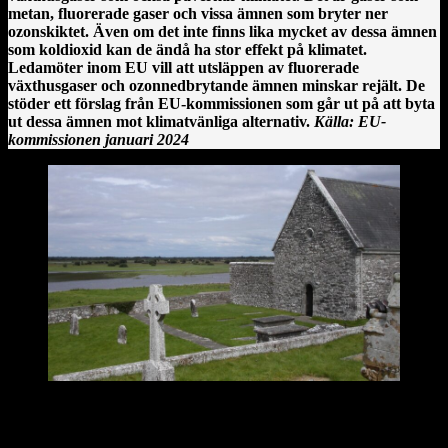
metan, fluorerade gaser och vissa ämnen som bryter ner
ozonskiktet. Även om det inte finns lika mycket av dessa ämnen
som koldioxid kan de ändå ha stor effekt på klimatet.
Ledamöter inom EU vill att utsläppen av fluorerade
växthusgaser och ozonnedbrytande ämnen minskar rejält. De
stöder ett förslag från EU-kommissionen som går ut på att byta
ut dessa ämnen mot klimatvänliga alternativ.
Källa: EU-
kommissionen januari 2024
Clonmacnoise kloster vid floden Shannon på Irland.
En irländsk historia från Clonmacnoise