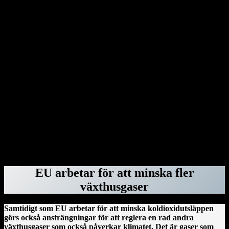
upp avtalet med världshälsoorganisationen WHO. Dessutom
benådar Donald Trump en rad dömda våldsverkare från stormningen
av Capitolium i Washington den 6 januari 2021.
Genom dekret har Donald Trump dragit in säkerhetsklassningar för
advokater hos advokatbyrån Covington & Burling på grund av att
de bistått särskilda åklagaren Jack Smith med råd vid åtalen mot
honom. Donald Trump har gjort detsamma med Perkins Coie – och
rivit upp deras federala kontrakt – eftersom byråns tidigare
medarbetare Marc Elias var högst delaktig i att ta fram den ökända
Steele-rapporten. Därefter var det advokatbyrån Paul, Weiss tur.
Byrån blev av med sina säkerhetsklassningar, federala kontrakt och
deras anställda fick inte längre vistas i regeringsbyggnader. Orsaken:
Mark Pomerantz, som bistod Alvin Bragg i åtalet om
tystnadspengarna, har tidigare jobbat för dem.
ForskarVärlden.se 26 mars 2025
EU arbetar för att minska fler
växthusgaser
Samtidigt som EU arbetar för att minska koldioxidutsläppen
görs också ansträngningar för att reglera en rad andra
växthusgaser som också påverkar klimatet. Det är gaser som