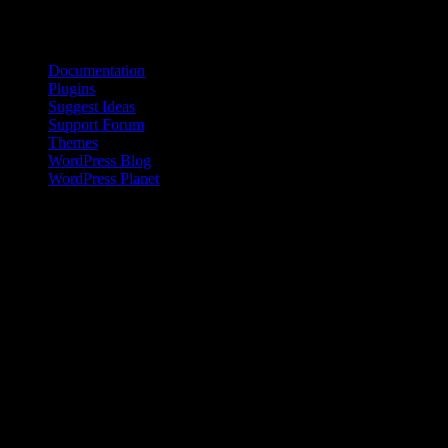
Bloggroll
Documentation
Plugins
Suggest Ideas
Support Forum
Themes
WordPress Blog
WordPress Planet
Kinesisk kvinna på landsbygden
Den kinesiska befolkningen på landsbygden har en inkomst som är
en bråkdel av den som flertalet kineser i städerna tjänar. Den här
skillnaden ökar dessutom sedan 2008 .
Livet i Anderna