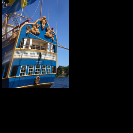
I mars 2021 är ostindiefararen Götheborg såld – för en symbolisk
summa till logistikföretaget Greencarrier. Företagets plan är att
skeppet följande år ska göra en ny resa till Asien och Kina. Men när
hon lämnar Göteborg, hemmahamnen, kan det bli för gott. Vi
hoppas dock att få se henne igen!
Götheborg lämnar Göteborg den 8 juni 2022. Fartyget seglar genom
norra Europa och Östersjön för att sedan färdas över Nordsjön,