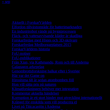
« sep
Innehåll
Aktuellt i ForskarVärlden
Elfordon tillväxtområde för batterimarknaden
En industrirobot vände på byggprocessen
Fläck- och vattenavvisande kläder är skadliga
Forskarfredag med Higgs och 3D-skrivare
Forskarfredag Medborgarplatsen 2015
ForskarVärldens historia
FoU-notiser
FoU-publikationer
Från Xian, via Kathmandu, Rom och till Anderna
Galapagos arkepelag
Genombrottsforskning halkar efter i Sverige
Här var det Game on
Hiroshima 68 år sedan atombomben föll
Hon vill sätta pris på naturen
Klimatforskningen behöver mer integration
Kommentar aktuella händelser
Korruption är ett stort hinder mot utveckling internationellt
Krångel för enskilda som vill producera el
Livet på Titicacasjön i Anderna