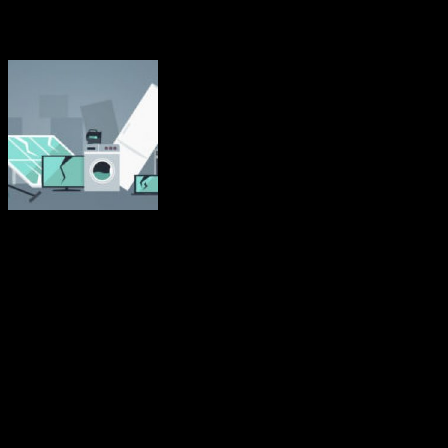
återvinns
Elavfall är det snabbast växande avfallsflödet i EU och mindre än 40
procent återvinns. Det avfall de genererar har blivit ett hinder för
EU:s insatser för att minska sitt ekologiska fotavtryck.
Elektroniskt och elektriskt avfall, eller e-avfall, omfattar en rad olika
produkter som kastas bort efter användning. Stora hushållsapparater,
t.ex. tvättmaskiner och elektriska spisar, samlas in mest och utgör
mer än hälften av allt insamlat e-avfall. Därefter följer it- och
telekommunikationsutrustning (bärbara datorer, skrivare),
konsumentutrustning och solcellspaneler (videokameror, lysrör) och
mindre hushållsapparater (dammsugare, brödrostar).
Källa: Europaparlamentet
december 2020