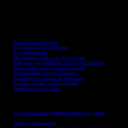
Galapagosöarna. Sedan dess har ett stort arbete utförts för att
återinföra sköldpaddor som fötts upp i fångenskap. I dagsläget
(2014) finns det fler än 1000 galapagossköldpaddor på de unika
öarna och de räknas ha en stabil population.
Ett digitalt magasin om aktuell forskning
Aktuellt ForskarVärlden
Kommentar aktuella händelser
FoU-publikationer
Maorikulturens uttryck på Nya Zeeland
Från Xian, via Kathmandu, Rom och till Anderna
Shanghai åter Kinas finansiella centrum
Orörda djuphavsrev vid Galapagos
Bagamoyo var centrum för slavhandel
Zanzibar ett örike i Indiska oceanen
Shintoismen lever i Japan
Senaste nyhetsnotiser
I svallvågorna efter främlingsfientliga SDs ”vitbok”
16
september, 2025
Varför vaccinmotstånd?
31 augusti, 2025