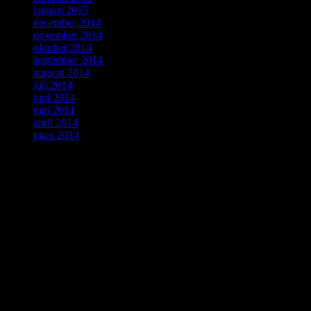
januari 2015
december 2014
november 2014
oktober 2014
september 2014
augusti 2014
juli 2014
juni 2014
maj 2014
april 2014
mars 2014
ForskarVärlden
augusti 2026
M
T
O
T
F
L
S
1
2
3
4
5
6
7
8
9
10
11
12
13
14
15
16
17
18
19
20
21
22
23
24
25
26
27
28
29
30
31