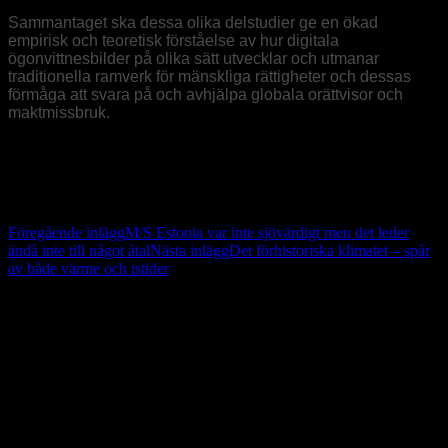
Sammantaget ska dessa olika delstudier ge en ökad
empirisk och teoretisk förståelse av hur digitala
ögonvittnesbilder på olika sätt utvecklar och utmanar
traditionella ramverk för mänskliga rättigheter och dessas
förmåga att svara på och avhjälpa globala orättvisor och
maktmissbruk.
Projektledare: Kari Andén-Papadopoulos, professsor i medie- och
kommunikationsvetenskap
Källa: Institutet för framtidsstudier
Inläggsnavigering
Föregående inlägg
M/S Estonia var inte sjövärdigt men det leder
ändå inte till något åtal
Nästa inlägg
Det förhistoriska klimatet – spår
av både värme och istider
I svallvågorna efter SDs ”vitbok”
Sverigedemokraternas rötter inom nazismen och nationalsocialismen
är väl inte längre någon hemlighet och att Jessica Stegruds(SD)