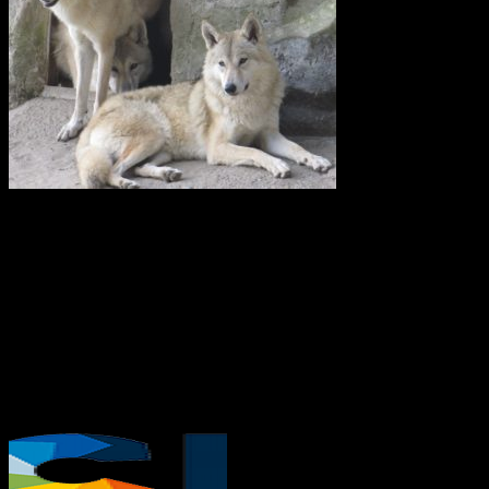
Vi anser att licensjakt på varg strider mot gällande lagstiftning i art-
och habitatdirektivet. Domslutet i Tapioloamålet bör påverka
Sveriges handlande när licensjakt på varg nu återigen diskuteras.
Svenska Rovdjursföreningen har därför skickat en skrivelse till
samtliga berörda länsstyrelser i Sverige.
Svenska Rovdjursföreningen
Europeisk databas ska främja giftfria
kretslopp