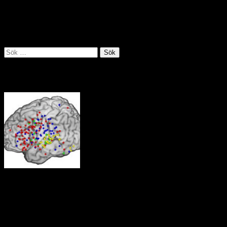
åt mineralbrytning. Det finns rapporter om mord, sexuellt
utnyttjande, människohandel, penningtvätt och skatteflykt i regionen
där runt 10 000 människor är aktiva inom den illegala gruvdriften.
Källa: Utrikespolitiska institutet juli 2019
Sök
efter:
Tankens väg i hjärnan
Neuroforskare vid Berkeley i Kalifornien har i experiment visat hur
hjärnan reagerar på olika stimu­li. Av deras försök framgår tydligt hur
den främre hjärnbarken koordinerar aktiviteter i hjärnan som svar på
signaler eller aktiviteter från omgivningen.
Källa: UC Berkeley