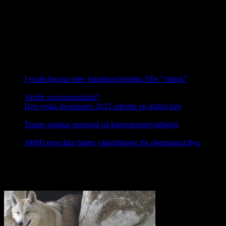
varg och honan är andra generationens avkomma till en annan
invandrare från detta område. Vargarna i Siggefora är därför
genetiskt sett de allra mest skyddsvärda vargarna i hela Sverige.
Källa: Svenska Rovdjursföreningen
Nyheter
I svallvågorna efter främlingsfientliga SDs ”vitbok”
16
september, 2025
Varför vaccinmotstånd?
31 augusti, 2025
Den ryska invasionen 2022 inledde en global kris
10 mars,
2025
Trump sparkar personal på kärnvapenmyndighet
17 februari,
2025
SMHI utvecklar bättre vädertjänster för obemannat flyg
12
februari, 2025
Nej till licensjakt på varg 2021