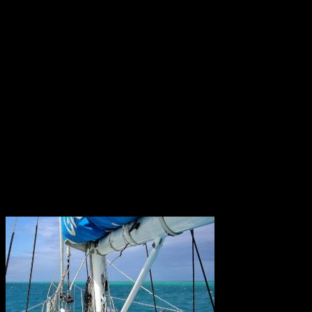
Den är 53,85 kilometer lång och går under Tsugarusundet i norra
Japan mellan de två största japanska öarna, Honshu och Hokaido.
Roms tidiga historia
Omkring 650 f.Kr. hamnade den ännu oansenliga bosättningen
under etruskiskt välde och omslöts enligt etruskisk sed av ett
"pomerium", en obebodd gränszon, och uppkallades efter den
etruskiska ätten Rumina. En annan teori är att ordet härleds från det
etruskiska ordet för flod, rumon, och ytterligare en att ätten istället
kallades gens Romilii eller gens Romana.
Konstgödsel hotar Barriärrevet