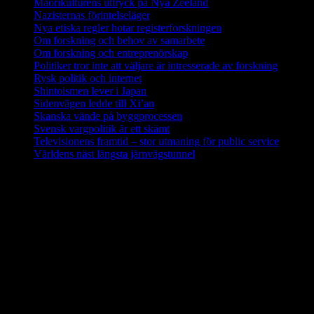
Maorikulturens uttryck på Nya Zeeland
Nazisternas förintelseläger
Nya etiska regler hotar registerforskningen
Om forskning och behov av samarbete
Om forskning och entreprenörskap
Politiker tror inte att väljare är intresserade av forskning
Rysk politik och internet
Shintoismen lever i Japan
Sidenvägen ledde till Xi’an
Skanska vände på byggprocessen
Svensk vargpolitik är ett skämt
Televisionens framtid – stor utmaning för public service
Världens näst längsta järnvägstunnel
Forskning i Amazonas avslöjar stora
metanutsläpp via träd
Metanutsläppen via träd som växer i Amazonas är lika stora som
utsläppen från världens alla hav eller den arktiska tundran, enligt en
ny studie av forskare från bland annat Linköpings universitet.
Fynden presenteras i den ansedda tidskriften Nature.
Källa: LiU december 2017