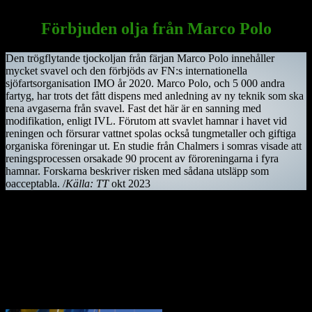
på väg att bli färdigställd efter 150 år som byggprojekt.
Förbjuden olja från Marco Polo
Den trögflytande tjockoljan från färjan Marco Polo innehåller
mycket svavel och den förbjöds av FN:s internationella
sjöfartsorganisation IMO år 2020. Marco Polo, och 5 000 andra
fartyg, har trots det fått dispens med anledning av ny teknik som ska
rena avgaserna från svavel. Fast det här är en sanning med
modifikation, enligt IVL. Förutom att svavlet hamnar i havet vid
reningen och försurar vattnet spolas också tungmetaller och giftiga
organiska föreningar ut. En studie från Chalmers i somras visade att
reningsprocessen orsakade 90 procent av föroreningarna i fyra
hamnar. Forskarna beskriver risken med sådana utsläpp som
oacceptabla. /
Källa: TT
okt 2023
Kiwifågeln är nationalsymbol på Nya Zeeland. Det är en mycket
skygg fågel, som främst är aktiv på nätterna. Den är tyvärr
utrotningshotad men projekt bedrivs för att rädda den.
Ostindiefararen Götheborg