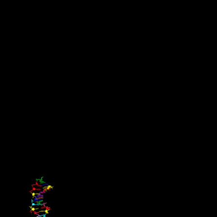
Ny studie sågar EU:s avtal med
Mercosur
EU överväger att acceptera ett kontroversiellt handelsavtal med
Brasilien, Argentina, Uruguay och Paraguay (Mercosur-blocket),
trots att Brasiliens regering går i motsatt riktning mot deras åtagande
att minska avskogningen som en del av Parisavtalet. Handelsavtalet
skulle säkerställa billigare kött och soja samt öka produktionen av
etanol – tre varor som alla driver avskogning.
Chalmersforskaren Martin Persson, en av författarna bakom studien,
anser att avtalet missar alla viktiga hållbarhetskriterier och bland
annat riskerar att leda till en ytterligare ökning av avskogningen i
Sydamerika.
Källa: Chalmers tekniska högskola, 25 september 2020
De har byggt ett annorlunda DNA