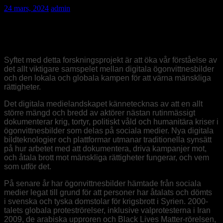
24 mars, 2024
admin
Krig, tortyr och politiskt våld dokumenteras fotas idag
med mobilkameror och delas på sociala medier. Vad
betyder detta för arbetet med mänskliga rättigheter?
Syftet med detta forskningsprojekt är att öka vår förståelse av
det allt viktigare samspelet mellan digitala ögonvittnesbilder
och den lokala och globala kampen för att värna mänskliga
rättigheter.
Det digitala medielandskapet kännetecknas av att en allt
större mängd och bredd av aktörer nästan rutinmässigt
dokumenterar krig, tortyr, politiskt våld och humanitära kriser i
ögonvittnesbilder som delas på sociala medier. Nya digitala
bildteknologier och plattformar utmanar traditionella synsätt
på hur arbetet med att dokumentera, driva kampanjer mot,
och åtala brott mot mänskliga rättigheter fungerar, och vem
som utför det.
På senare år har ögonvittnesbilder hämtade från sociala
medier legat till grund för att personer har åtalats och dömts
i svenska och tyska domstolar för krigsbrott i Syrien. 2000-
talets globala proteströrelser, inklusive valprotesterna i Iran
2009, de arabiska upproren och Black Lives Matter-rörelsen,