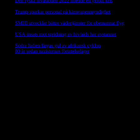
Den ryska invasionen 2022 inledde en global kris
10 mars,
2025
Trump sparkar personal på kärnvapenmyndighet
17 februari,
2025
SMHI utvecklar bättre vädertjänster för obemannat flyg
12
februari, 2025
USA-insats mot spridning av hiv/aids har avstannat
8 februari,
2025
Södra Italien färgas gul av afrikansk cyklon
8 februari, 2025
80 år sedan nazisternas förintelseläger
27 januari, 2025
En social klimatfond i EU
En ny
social klimatfond
föreslås inom EU som ska ge EU-
medlemmarna särskilda medel att hjälpa medborgarna att investera i
energieffektivitet, nya värme- och kylsyste m och renare mobilitet.
Fonden ska finansieras via EU-budgeten genom att 25 procent av
inkomsterna från utsläppshandeln används för att bekosta bränslen
för byggnader och vägtransporter. 72,2 miljarder euro ska ställas till
förfogande för EU-länderna år 2025–2032 via den fleråriga
budgetramen.
Källa: EU-kommissionen nov 2023
Mindre än 40 procent av EU:s elavfall