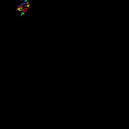
Forskare i USA har byggt ett “främmande” DNA-system i form av
åtta byggstensbokstäver (nukleotider), vilket expanderar den
genetiska koden från våra fyra vanliga till det dubbla. Upptäckten
publicerades i Science, och det nya DNA-systemet sägs möta alla
krav för darwinistisk evolution och kan även transkriberas till RNA.
Det kommer bli viktigt för framtida syntetisk-biologiska
applikationer att expandera kunskapen om molekylära strukturer
som skulle kunna vara kapabla till att tillåta liv, både här på jorden
och någon annanstans i universum.
Källa : Populär Astronomi
Militär mot illegal gruvbrytning i Ecuador
Regeringen skickar säkerhetsstyrkor till ett avlägset område i
Anderna för att försöka ta kontroll över oreglerad gruvbrytning och
annan illegal verksamhet som pågår där. Runt 2 400 soldater och
poliser intog staden La Merced de Buenos Aires där våldsamma
sammandrabbningar har inträffat mellan olika grupper som ägnar sig