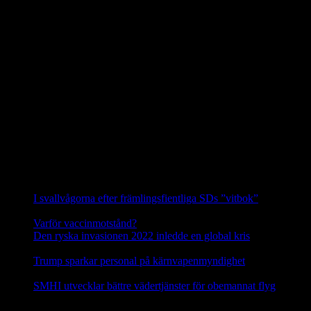
utrota vargen i Uppland.
I en debattartikel i UNT(den 4 februari 2021) skriver företrädare för
Svenska Rovdjursföreningen, Naturskyddsföreningen och boende i
revirområdet att av vad vi vet i dag så är Glamsenreviret, som
skribenterna från SJF och LRF hänvisar till i det närmaste upplöst.
Siggeforareviret är alltså i dag det enda säkerställda vargreviret i hela
Uppland.
Hanen i Siggeforareviret är avkomma efter en invandrad finskrysk
varg och honan är andra generationens avkomma till en annan
invandrare från detta område. Vargarna i Siggefora är därför
genetiskt sett de allra mest skyddsvärda vargarna i hela Sverige.
Källa: Svenska Rovdjursföreningen
Nyheter
I svallvågorna efter främlingsfientliga SDs ”vitbok”
16
september, 2025
Varför vaccinmotstånd?
31 augusti, 2025
Den ryska invasionen 2022 inledde en global kris
10 mars,
2025
Trump sparkar personal på kärnvapenmyndighet
17 februari,
2025
SMHI utvecklar bättre vädertjänster för obemannat flyg
12
februari, 2025