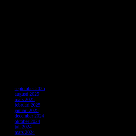
Thirty years ago, a young computer expert, Tim Berners-Lee,
working at CERN combined ideas about accessing information with
a desire for broad connectivity and openness. His proposal became
the World Wide Web. CERN is celebrating the 30th anniversary of
this revolutionary invention with a special day on 12 March.
Källa: CERN, Geneve, 4 Mars 2019.
ForskarVärlden
september 2025
augusti 2025
mars 2025
februari 2025
januari 2025
december 2024
oktober 2024
juli 2024
mars 2024