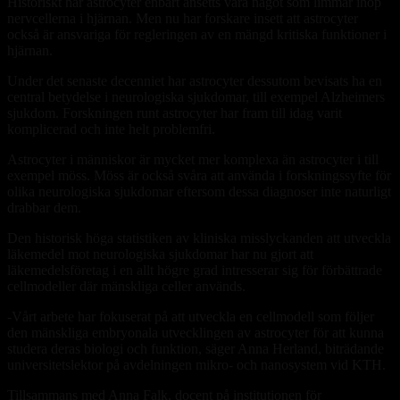
Historiskt har astrocyter enbart ansetts vara något som limmar ihop
nervcellerna i hjärnan. Men nu har forskare insett att astrocyter
också är ansvariga för regleringen av en mängd kritiska funktioner i
hjärnan.
Under det senaste decenniet har astrocyter dessutom bevisats ha en
central betydelse i neurologiska sjukdomar, till exempel Alzheimers
sjukdom. Forskningen runt astrocyter har fram till idag varit
komplicerad och inte helt problemfri.
Astrocyter i människor är mycket mer komplexa än astrocyter i till
exempel möss. Möss är också svåra att använda i forskningssyfte för
olika neurologiska sjukdomar eftersom dessa diagnoser inte naturligt
drabbar dem.
Den historisk höga statistiken av kliniska misslyckanden att utveckla
läkemedel mot neurologiska sjukdomar har nu gjort att
läkemedelsföretag i en allt högre grad intresserar sig för förbättrade
cellmodeller där mänskliga celler används.
-Vårt arbete har fokuserat på att utveckla en cellmodell som följer
den mänskliga embryonala utvecklingen av astrocyter för att kunna
studera deras biologi och funktion, säger Anna Herland, biträdande
universitetslektor på avdelningen mikro- och nanosystem vid KTH.
Tillsammans med Anna Falk, docent på institutionen för