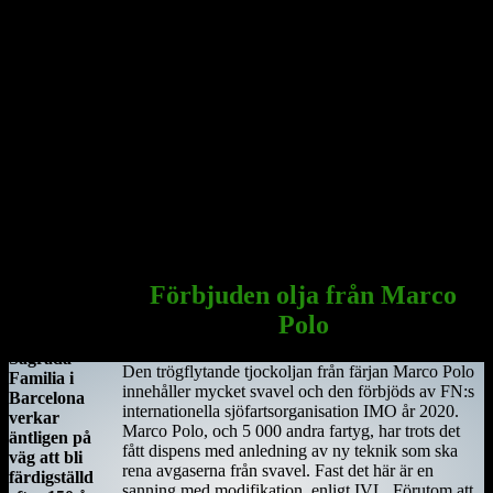
förväxlas med St. Ciarán av Saigir, som blev beskyddare av Osraige.
Platsen var då särskilt viktig eftersom den stora öst–västliga
landsvägen gick längs floden Shannon och över myrarna i de
centrala delarna av ön.
Här sammanträffade Saint Ciara'n med Diarmait mac Cerbaill. Han
som sedermera kom att bli den första kristne krönte högkungen på
Irland. Dessa män lät bygga den första kyrkan, en liten
träkonstruktion som blev den första av många kyrkor i regionen.
Under hösten år 549 dog Saint Ciarán, ännu inte trettiotre år
gammal, i pesten. Han begravdes under den nyuppförda träkyrkan.
Sagrada Familia
i Barcelona
Förbjuden olja från Marco
Antoni
Polo
Gaudis
Sagrada
Den trögflytande tjockoljan från färjan Marco Polo
Familia i
innehåller mycket svavel och den förbjöds av FN:s
Barcelona
internationella sjöfartsorganisation IMO år 2020.
verkar
Marco Polo, och 5 000 andra fartyg, har trots det
äntligen på
fått dispens med anledning av ny teknik som ska
väg att bli
rena avgaserna från svavel. Fast det här är en
färdigställd
sanning med modifikation, enligt IVL. Förutom att