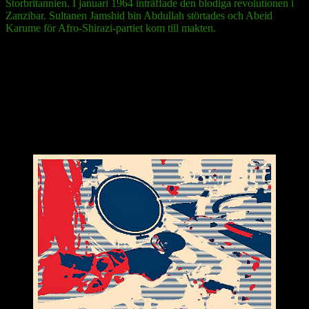
Storbritannien. I januari 1964 inträffade den blodiga revolutionen i
Zanzibar. Sultanen Jamshid bin Abdullah störtades och Abeid
Karume för Afro-Shirazi-partiet kom till makten.
2012 uppmättes folkmängden på Zanzibar till 1 303 569 individer,
48 procent män och 52 procent kvinnor. De var till 97 procent
muslimer, i första hand sunnimuslimer.
Öarna har ett utpräglat tropiskt klimat. Så det är varmt året runt där,
temperaturskillnaden är liten mellan årstiderna. Regionen har två
regnperioder, en lång mellan mars och maj och en kort mellan
november och december.