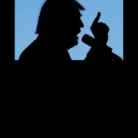
Donald Trump hämnas sina antagonister
Affärsmannen och brottslingen Donald Trump har återigen blivit
utsedd till president i USA. I sista minuten har den avgående
presidenten Joe Biden samtidigt gett amnesti till en rad amerikaner
som riskerar att utsättas för Donald Trumps hämnd. En av dem är
Anthony S Fauci, chef för amerikanska smittskyddsenheten NIAID,
under Coronapandemin. Med Donald Trump gör USA halt för
miljöarbetet. Han lämnar klimatavtalet från Paris och säger samtidigt
upp avtalet med världshälsoorganisationen WHO. Dessutom
benådar Donald Trump en rad dömda våldsverkare från stormningen
av Capitolium i Washington den 6 januari 2021.