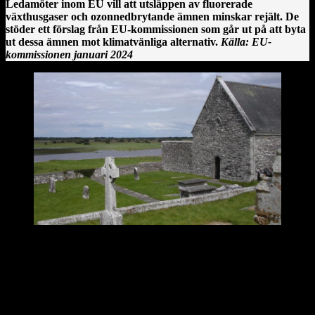
Ledamöter inom EU vill att utsläppen av fluorerade
växthusgaser och ozonnedbrytande ämnen minskar rejält. De
stöder ett förslag från EU-kommissionen som går ut på att byta
ut dessa ämnen mot klimatvänliga alternativ.
Källa: EU-
kommissionen januari 2024
Clonmacnoise kloster vid floden Shannon på Irland.
En irländsk historia från Clonmacnoise
År 544 anlände Saint Ciarán, en ung man ifrån Rathcroghan i
County Roscommon, till den här platsen. Saint Ciarán ska inte