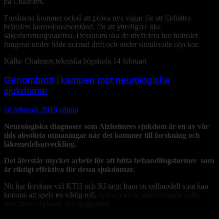
på Chalmers.
Forskarna kommer också att pröva nya vägar för att förbättra
bränslets korrosionsmotstånd, för att ytterligare öka
säkerhetsmarginalerna. Dessutom ska de utvärdera hur bränslet
fungerar under både normal drift och under simulerade olyckor.
Källa: Chalmers tekniska högskola 14 februari
Genombrott i kampen mot neurologiska
sjukdomar
18 februari, 2018
admin
Neurologiska diagnoser som Alzheimers sjukdom är en av vår
tids absoluta utmaningar när det kommer till forskning och
läkemedelsutveckling.
Det återstår mycket arbete för att hitta behandlingsformer som
är riktigt effektiva för dessa sjukdomar.
Nu har forskare vid KTH och KI tagit fram en cellmodell som kan
komma att spela en viktig roll.
Astrocyter är stjärnformade celler
som finns i hjärnan och ryggraden.