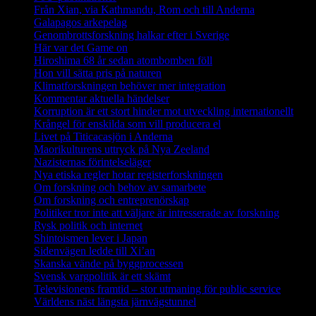
Från Xian, via Kathmandu, Rom och till Anderna
Galapagos arkepelag
Genombrottsforskning halkar efter i Sverige
Här var det Game on
Hiroshima 68 år sedan atombomben föll
Hon vill sätta pris på naturen
Klimatforskningen behöver mer integration
Kommentar aktuella händelser
Korruption är ett stort hinder mot utveckling internationellt
Krångel för enskilda som vill producera el
Livet på Titicacasjön i Anderna
Maorikulturens uttryck på Nya Zeeland
Nazisternas förintelseläger
Nya etiska regler hotar registerforskningen
Om forskning och behov av samarbete
Om forskning och entreprenörskap
Politiker tror inte att väljare är intresserade av forskning
Rysk politik och internet
Shintoismen lever i Japan
Sidenvägen ledde till Xi’an
Skanska vände på byggprocessen
Svensk vargpolitik är ett skämt
Televisionens framtid – stor utmaning för public service
Världens näst längsta järnvägstunnel