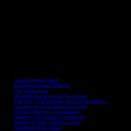
För 40 år sedan fanns det bara 15 sköldpaddor kvar på
Galapagosöarna. Sedan dess har ett stort arbete utförts för att
återinföra sköldpaddor som fötts upp i fångenskap. I dagsläget
(2014) finns det fler än 1000 galapagossköldpaddor på de unika
öarna och de räknas ha en stabil population.
Ett digitalt magasin om aktuell forskning
Aktuellt ForskarVärlden
Kommentar aktuella händelser
FoU-publikationer
Maorikulturens uttryck på Nya Zeeland
Från Xian, via Kathmandu, Rom och till Anderna
Shanghai åter Kinas finansiella centrum
Orörda djuphavsrev vid Galapagos
Bagamoyo var centrum för slavhandel
Zanzibar ett örike i Indiska oceanen
Shintoismen lever i Japan