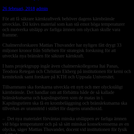
26 februari, 2018
admin
För att få säkrare kärnkraftverk behöver dagens kärnbränsle
utvecklas. Då krävs material som kan stå emot höga temperaturer
och motverka utsläpp av farliga ämnen om olyckan skulle vara
framme.
Chalmersforskaren Mattias Thuvander har nyligen fått drygt 33
miljoner kronor från Stiftelsen för strategisk forskning för att
utveckla nya bränslen för säkrare kärnkraft.
I hans projektgrupp ingår även chalmerskollegorna Itai Panas,
Teodora Retegan och Christian Ekberg på institutionen för kemi och
kemiteknik samt forskare på KTH och Uppsala Universitet.
Tillsammans ska forskarna utveckla ett nytt och mer olyckståligt
kärnbränsle. Det handlar om att förbättra både de så kallade
bränslekutsarna och kapslingsrören som de matas in i.
Kapslingsrören ska få en krombeläggning och bränslekutsarna ska
tillverkas av urannitrid i stället för dagens urandioxid.
–
Det nya materialet förväntas minska utsläppen av farliga ämnen
vid höga temperaturer och på så sätt minskar konsekvenserna av en
olycka, säger Mattias Thuvander, docent vid institutionen för fysik