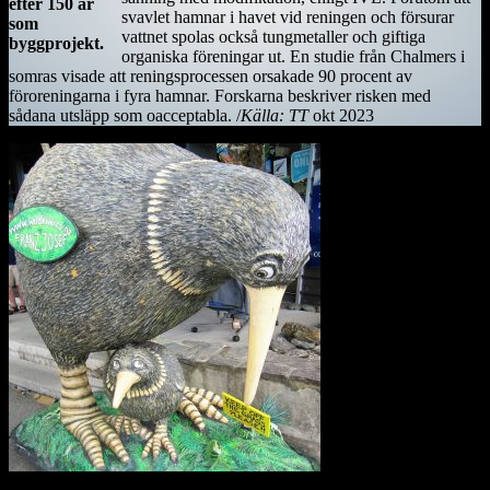
efter 150 år
svavlet hamnar i havet vid reningen och försurar
som
vattnet spolas också tungmetaller och giftiga
byggprojekt.
organiska föreningar ut. En studie från Chalmers i
somras visade att reningsprocessen orsakade 90 procent av
föroreningarna i fyra hamnar. Forskarna beskriver risken med
sådana utsläpp som oacceptabla. /
Källa: TT
okt 2023