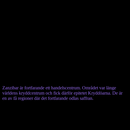
Zanzibar eller tidigare Kryddöarna
På Zanzibar finns många fina stränder och en natur med ett rikt djur-
och växtliv. Detta tillsammans med ”Stenstaden”, fiskeläger och alla
kryddor har bidragit till turisternas intresse för landet.
Området som ligger utanför Tanzanias kust består av en arkipelag
(Zanzibararkipelagen) belägen i Indiska oceanen som inkluderar
öarna Zanzibar, Pemba och några småöar. Den totala arealen för
Zanzibar och Pemba uppgår till 2460 km².
Ögruppen har en lång historia som handelsnation i Indiska oceanen.
Kryddor blev under sultanen Said ibns styre successivt en allt
viktigare ekonomisk inkomstkälla i regionen.
Zanzibar är fortfarande ett handelscentrum. Området var länge
världens kryddcentrum och fick därför epitetet Kryddöarna. De är
en av få regioner där det fortfarande odlas saffran.
På Zanzibar är huvuddelen av befolkningen afrikaner som
härstammar från fastlandet men där finns också araber och perser
som har fört med sig arabiska och persiska traditioner.
Araber och Perser tillhörde ofta det forna Zanzibars överklass. De