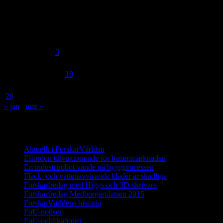
ForskarVärlden
februari 2018
M
T
O
T
F
L
S
1
2
3
4
5
6
7
8
9
10
11
12
13
14
15
16
17
18
19
20
21
22
23
24
25
26
27
28
« jan
mar »
Innehåll
Aktuellt i ForskarVärlden
Elfordon tillväxtområde för batterimarknaden
En industrirobot vände på byggprocessen
Fläck- och vattenavvisande kläder är skadliga
Forskarfredag med Higgs och 3D-skrivare
Forskarfredag Medborgarplatsen 2015
ForskarVärldens historia
FoU-notiser
FoU-publikationer