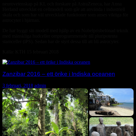
neurovetenskap på KI, och forskare på AstraZeneca, har Anna
Herland utvecklat en cellmodell som går att använda i industriell
skala och som har väl utvecklade funktioner som anses viktiga för
astrocyter i hjärnan.
De har byggt sin modell med hjälp av en Nobelprisbelönad teknik
med mänskliga hudceller omprogrammerade till pluripotenta
stamceller (iPS). Sedan har de styrt dessa till att bli astrocyter.
Källa: KTH 15 februari 2018
Zanzibar 2016 – ett örike i Indiska oceanen
3 februari, 2018
admin