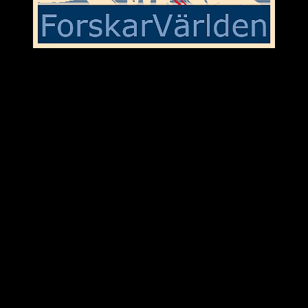
I svallvågorna efter SDs ”vitbok”
Sverigedemokraternas rötter inom nazismen och nationalsocialismen
är väl inte längre någon hemlighet och att Jessica Stegruds(SD)
uttalande om en debatt i SVT endast är toppen på isberget är ganska
tydligt. Det var väl meningen att SDs ”vitbok” en gång för alla
skulle rentvå dagens medlemmar från partiets historiska arv.
Men det blev väl inget av med det. Ständigt nya avslöjanden runt
om i landet om invandrarfientliga uttalanden och agerande från
representanter för SD poppar upp med jämna mellanrum. Framtiden
ser dyster ut för landet om främlingsfientliga SD och partiledaren
Jimmy Åkesson skulle erbjudas plats i nästa borgliga regering. Det
vore väl närmast en katastrof för Sverige som nation och svenska
folket.
9/9-2025
Kommentar/ForskarVärlden
.se