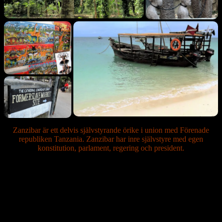
Zanzibar är ett delvis självstyrande örike i union med Förenade
republiken Tanzania. Zanzibar har inre självstyre med egen
konstitution, parlament, regering och president.
Foto/Kenneth Leverbeck
Zanzibar är fortfarande ett handelscentrum. Området har länge
ansetts vara världens kryddcentrum och har därför fått epitetet
Kryddöarna. De är en av få regioner som fortfarande odlar
saffran.