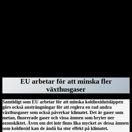
Genom dekret har Donald Trump dragit in säkerhetsklassningar för
advokater hos advokatbyrån Covington & Burling på grund av att
de bistått särskilda åklagaren Jack Smith med råd vid åtalen mot
honom. Donald Trump har gjort detsamma med Perkins Coie – och
rivit upp deras federala kontrakt – eftersom byråns tidigare
medarbetare Marc Elias var högst delaktig i att ta fram den ökända
Steele-rapporten. Därefter var det advokatbyrån Paul, Weiss tur.
Byrån blev av med sina säkerhetsklassningar, federala kontrakt och
deras anställda fick inte längre vistas i regeringsbyggnader. Orsaken:
Mark Pomerantz, som bistod Alvin Bragg i åtalet om
tystnadspengarna, har tidigare jobbat för dem.
ForskarVärlden.se 26 mars 2025
EU arbetar för att minska fler
växthusgaser
Samtidigt som EU arbetar för att minska koldioxidutsläppen
görs också ansträngningar för att reglera en rad andra
växthusgaser som också påverkar klimatet. Det är gaser som
metan, fluorerade gaser och vissa ämnen som bryter ner
ozonskiktet. Även om det inte finns lika mycket av dessa ämnen
som koldioxid kan de ändå ha stor effekt på klimatet.