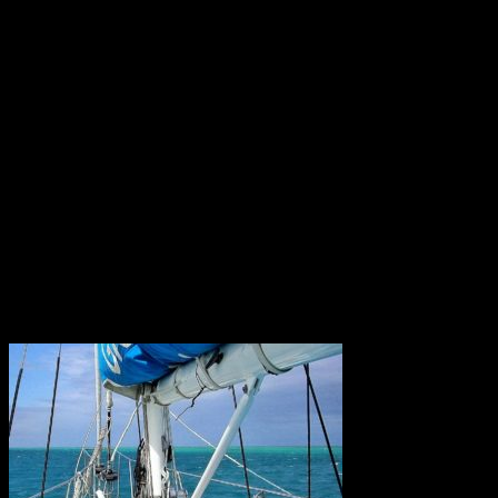
Den är 53,85 kilometer lång och går under Tsugarusundet i norra
Japan mellan de två största japanska öarna, Honshu och Hokaido.
Roms tidiga historia
Omkring 650 f.Kr. hamnade den ännu oansenliga bosättningen
under etruskiskt välde och omslöts enligt etruskisk sed av ett
"pomerium", en obebodd gränszon, och uppkallades efter den
etruskiska ätten Rumina. En annan teori är att ordet härleds från det
etruskiska ordet för flod, rumon, och ytterligare en att ätten istället
kallades gens Romilii eller gens Romana.
Konstgödsel hotar Barriärrevet