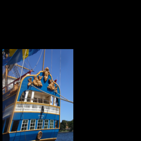
Kiwifågeln är nationalsymbol på Nya Zeeland. Det är en mycket
skygg fågel, som främst är aktiv på nätterna. Den är tyvärr
utrotningshotad men projekt bedrivs för att rädda den.
Ostindiefararen Götheborg