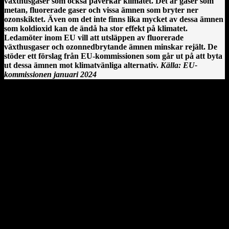
växthusgaser som också påverkar klimatet. Det är gaser som
metan, fluorerade gaser och vissa ämnen som bryter ner
ozonskiktet. Även om det inte finns lika mycket av dessa ämnen
som koldioxid kan de ändå ha stor effekt på klimatet.
Ledamöter inom EU vill att utsläppen av fluorerade
växthusgaser och ozonnedbrytande ämnen minskar rejält. De
stöder ett förslag från EU-kommissionen som går ut på att byta
ut dessa ämnen mot klimatvänliga alternativ.
Källa: EU-
kommissionen januari 2024
Clonmacnoise kloster vid floden Shannon på Irland.
En irländsk historia från Clonmacnoise
År 544 anlände Saint Ciarán, en ung man ifrån Rathcroghan i
County Roscommon, till den här platsen. Saint Ciarán ska inte
förväxlas med St. Ciarán av Saigir, som blev beskyddare av Osraige.
Platsen var då särskilt viktig eftersom den stora öst–västliga
landsvägen gick längs floden Shannon och över myrarna i de
centrala delarna av ön.
Här sammanträffade Saint Ciara'n med Diarmait mac Cerbaill. Han
som sedermera kom att bli den första kristne krönte högkungen på
Irland. Dessa män lät bygga den första kyrkan, en liten