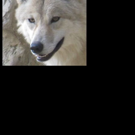
I en skrivelse till Länsstyrelsen i Uppsala län kräver företrädare för
en rad lokalavdelningar till Svenska Jägareförbundet (SJF) och
Lantbrukarnas Riksförbund (LRF) att vargreviret som kallas
Siggefora ska skjutas bort omedelbart. Det man i klartext vill är att
utrota vargen i Uppland.
I en debattartikel i UNT(den 4 februari 2021) skriver företrädare för
Svenska Rovdjursföreningen, Naturskyddsföreningen och boende i
revirområdet att av vad vi vet i dag så är Glamsenreviret, som
skribenterna från SJF och LRF hänvisar till i det närmaste upplöst.
Siggeforareviret är alltså i dag det enda säkerställda vargreviret i hela
Uppland.
Hanen i Siggeforareviret är avkomma efter en invandrad finskrysk