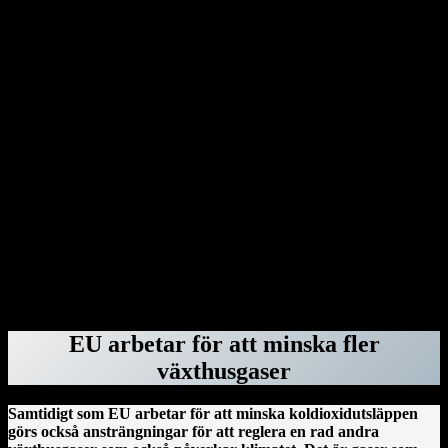
upp avtalet med världshälsoorganisationen WHO. Dessutom
benådar Donald Trump en rad dömda våldsverkare från stormningen
av Capitolium i Washington den 6 januari 2021.
Genom dekret har Donald Trump dragit in säkerhetsklassningar för
advokater hos advokatbyrån Covington & Burling på grund av att
de bistått särskilda åklagaren Jack Smith med råd vid åtalen mot
honom. Donald Trump har gjort detsamma med Perkins Coie – och
rivit upp deras federala kontrakt – eftersom byråns tidigare
medarbetare Marc Elias var högst delaktig i att ta fram den ökända
Steele-rapporten. Därefter var det advokatbyrån Paul, Weiss tur.
Byrån blev av med sina säkerhetsklassningar, federala kontrakt och
deras anställda fick inte längre vistas i regeringsbyggnader. Orsaken:
Mark Pomerantz, som bistod Alvin Bragg i åtalet om
tystnadspengarna, har tidigare jobbat för dem.
ForskarVärlden.se 26 mars 2025
EU arbetar för att minska fler
växthusgaser
Samtidigt som EU arbetar för att minska koldioxidutsläppen
görs också ansträngningar för att reglera en rad andra