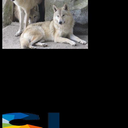
Vi anser att licensjakt på varg strider mot gällande lagstiftning i art-
och habitatdirektivet. Domslutet i Tapioloamålet bör påverka
Sveriges handlande när licensjakt på varg nu återigen diskuteras.
Svenska Rovdjursföreningen har därför skickat en skrivelse till
samtliga berörda länsstyrelser i Sverige.
Svenska Rovdjursföreningen
Europeisk databas ska främja giftfria
kretslopp