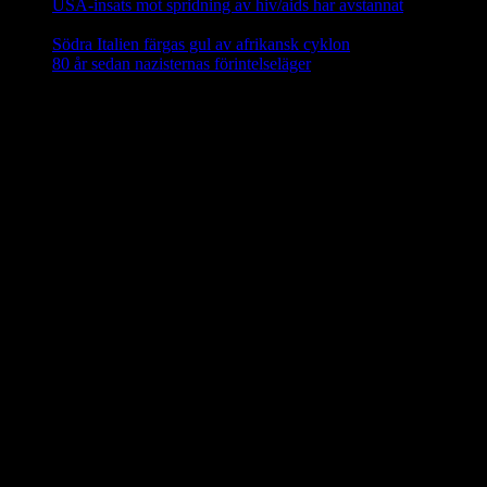
USA-insats mot spridning av hiv/aids har avstannat
8 februari,
2025
Södra Italien färgas gul av afrikansk cyklon
8 februari, 2025
80 år sedan nazisternas förintelseläger
27 januari, 2025
En social klimatfond i EU
En ny
social klimatfond
föreslås inom EU som ska ge EU-
medlemmarna särskilda medel att hjälpa medborgarna att investera i
energieffektivitet, nya värme- och kylsyste m och renare mobilitet.
Fonden ska finansieras via EU-budgeten genom att 25 procent av
inkomsterna från utsläppshandeln används för att bekosta bränslen
för byggnader och vägtransporter. 72,2 miljarder euro ska ställas till
förfogande för EU-länderna år 2025–2032 via den fleråriga
budgetramen.
Källa: EU-kommissionen nov 2023
Mindre än 40 procent av EU:s elavfall
återvinns