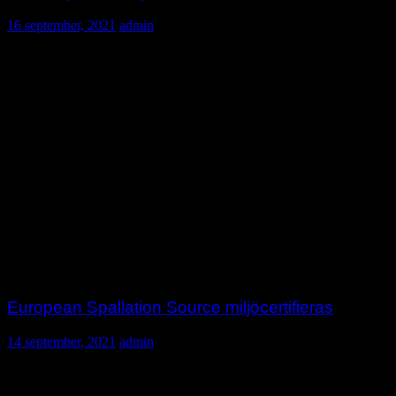
16 september, 2021
admin
Det här observatoriet är en del av de globala ansträngningarna att
identifiera föremål som rör sig i rymden nära jorden.
Observatoriet är
European Space Agency’s Test-Bed Telescope 2
(TBT2). TBT2 har uppförts vid ESO:s La Silla-observatorium i
Chile och ska fungera som
teknisk demonstrator
.
Tillsammans med andra teleskop på norra halvklotet ska TBT2-
teleskopet hålla ett öga på himlen och söka efter asteroider som kan
utgöra en risk för jorden. Samtidigt ska TBT2 användas för att testa
nyutvecklad hårdvara och programvara till framtida nätverk av
teleskop.
Källa: ESO
European Spallation Source miljöcertifieras
14 september, 2021
admin
Foto/ESS