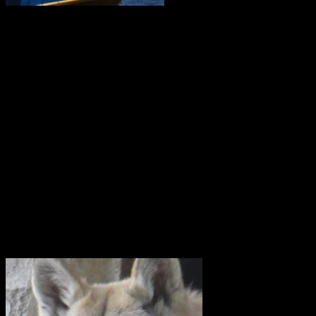
I mars 2021 är ostindiefararen Götheborg såld – för en symbolisk
summa till logistikföretaget Greencarrier. Företagets plan är att
skeppet följande år ska göra en ny resa till Asien och Kina. Men när
hon lämnar Göteborg, hemmahamnen, kan det bli för gott. Vi
hoppas dock att få se henne igen!
Götheborg lämnar Göteborg den 8 juni 2022. Fartyget seglar genom
norra Europa och Östersjön för att sedan färdas över Nordsjön,
passera engelska kanalen och ta sig till Biscayabukten. Hon lägger
till vid ett antal hamnar i Medelhavet och stannar sedan i Medelhavet
under vintern 2022/2023.
Våren 2023 seglar fartyget vidare mot Suezkanalen, Röda havet och
Djibouti. Efter att ha korsat Indiska Oceanen anländer det till Indien.
Där börjar Götheborgs East Asia Tour och fartyget med besättning
beger sig till de stora marknaderna Singapore, Vietnam, Hong Kong
och slutligen Kina.
Utrota inte vargen i Uppland