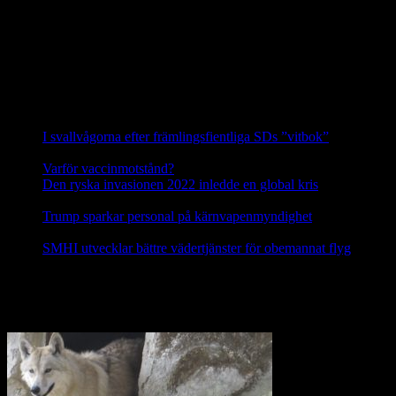
varg och honan är andra generationens avkomma till en annan
invandrare från detta område. Vargarna i Siggefora är därför
genetiskt sett de allra mest skyddsvärda vargarna i hela Sverige.
Källa: Svenska Rovdjursföreningen
Nyheter
I svallvågorna efter främlingsfientliga SDs ”vitbok”
16
september, 2025
Varför vaccinmotstånd?
31 augusti, 2025
Den ryska invasionen 2022 inledde en global kris
10 mars,
2025
Trump sparkar personal på kärnvapenmyndighet
17 februari,
2025
SMHI utvecklar bättre vädertjänster för obemannat flyg
12
februari, 2025
Nej till licensjakt på varg 2021