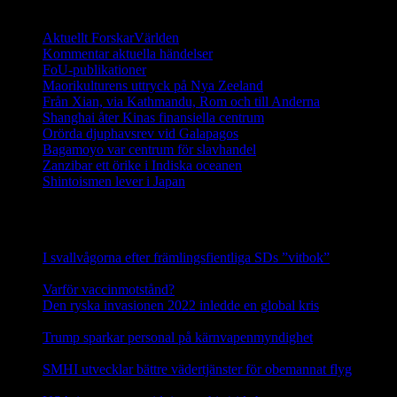
Ett digitalt magasin om aktuell forskning
Aktuellt ForskarVärlden
Kommentar aktuella händelser
FoU-publikationer
Maorikulturens uttryck på Nya Zeeland
Från Xian, via Kathmandu, Rom och till Anderna
Shanghai åter Kinas finansiella centrum
Orörda djuphavsrev vid Galapagos
Bagamoyo var centrum för slavhandel
Zanzibar ett örike i Indiska oceanen
Shintoismen lever i Japan
Senaste nyhetsnotiser
I svallvågorna efter främlingsfientliga SDs ”vitbok”
16
september, 2025
Varför vaccinmotstånd?
31 augusti, 2025
Den ryska invasionen 2022 inledde en global kris
10 mars,
2025
Trump sparkar personal på kärnvapenmyndighet
17 februari,
2025
SMHI utvecklar bättre vädertjänster för obemannat flyg
12
februari, 2025