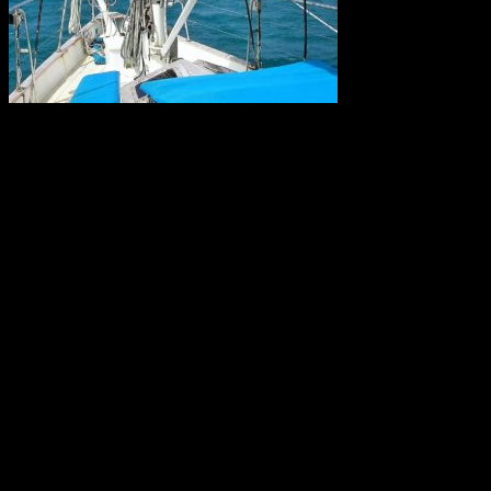
Forskare kräver nu krafttag mot den alltför höga användningen av
konstgödsel som når haven och ligger bakom återkommande utbrott
av korallätande sjöstjärnor på Stora Barriärrevet. Tillsammans med
korallblekning genom klimatuppvärmningen kan det innebära att
Australiens korallrev aldrig återhämtar sig.
Källa: WWF
World Wide Web 30 år
Thirty years ago, a young computer expert, Tim Berners-Lee,
working at CERN combined ideas about accessing information with
a desire for broad connectivity and openness. His proposal became
the World Wide Web. CERN is celebrating the 30th anniversary of
this revolutionary invention with a special day on 12 March.
Källa: CERN, Geneve, 4 Mars 2019.