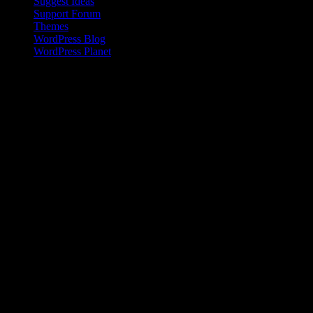
Suggest Ideas
Support Forum
Themes
WordPress Blog
WordPress Planet
Kinesisk kvinna på landsbygden
Den kinesiska befolkningen på landsbygden har en inkomst som är
en bråkdel av den som flertalet kineser i städerna tjänar. Den här
skillnaden ökar dessutom sedan 2008 .
Livet i Anderna