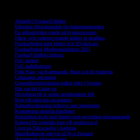
Innehåll
Aktuellt i ForskarVärlden
Elfordon tillväxtområde för batterimarknaden
En industrirobot vände på byggprocessen
Fläck- och vattenavvisande kläder är skadliga
Forskarfredag med Higgs och 3D-skrivare
Forskarfredag Medborgarplatsen 2015
ForskarVärldens historia
FoU-notiser
FoU-publikationer
Från Xian, via Kathmandu, Rom och till Anderna
Galapagos arkepelag
Genombrottsforskning halkar efter i Sverige
Här var det Game on
Hiroshima 68 år sedan atombomben föll
Hon vill sätta pris på naturen
Klimatforskningen behöver mer integration
Kommentar aktuella händelser
Korruption är ett stort hinder mot utveckling internationellt
Krångel för enskilda som vill producera el
Livet på Titicacasjön i Anderna
Maorikulturens uttryck på Nya Zeeland
Nazisternas förintelseläger