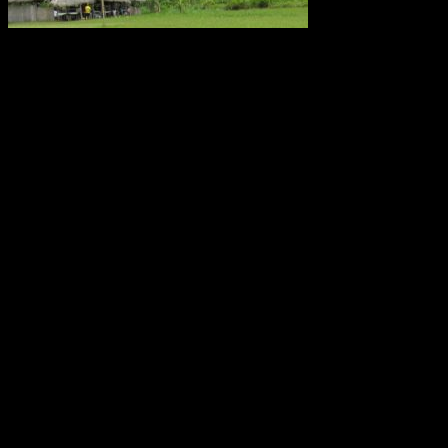
Metanutsläppen via träd som växer i Amazonas är lika stora som
utsläppen från världens alla hav eller den arktiska tundran, enligt en
ny studie av forskare från bland annat Linköpings universitet.
Fynden presenteras i den ansedda tidskriften Nature.
Källa: LiU december 2017
Oförklarade väderfenomen över
ekvatorn i Ecuador
Monumentet Mitad del Mundo ligger nära San Antonio de
Pichincha, tre mil norr om Quito i Ecuador. Modern teknologi har
placerat ekvatorn ungefär 240 meter norr om denna linje. Effekten
av jordens rotation, corioliseffekten, är svag nära ekvatorn. Den
dominerande rörelsen är stigande uppvärmd luft, konvektion. Därför
skulle man kunna tro att den tropiska cirkulationen är ganska
okomplicerad Forskarna har upptäckt att vinden kring ekvatorn i
atmosfärsskiktet på 15 till 50 km höjd växlar mellan ostlig och
västlig riktning med en period på 26 månader. Den växlar på detta
sätt och därtill var tjugosjätte månad. Det är det ingen som hittills