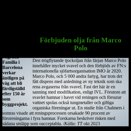
träkonstruktion som blev den första av många kyrkor i regionen.
Under hösten år 549 dog Saint Ciarán, ännu inte trettiotre år
gammal, i pesten. Han begravdes under den nyuppförda träkyrkan.
Sagrada Familia
i Barcelona
Förbjuden olja från Marco
Antoni
Polo
Gaudis
Sagrada
Den trögflytande tjockoljan från färjan Marco Polo
Familia i
innehåller mycket svavel och den förbjöds av FN:s
Barcelona
internationella sjöfartsorganisation IMO år 2020.
verkar
Marco Polo, och 5 000 andra fartyg, har trots det
äntligen på
fått dispens med anledning av ny teknik som ska
väg att bli
rena avgaserna från svavel. Fast det här är en
färdigställd
sanning med modifikation, enligt IVL. Förutom att
efter 150 år
svavlet hamnar i havet vid reningen och försurar
som
vattnet spolas också tungmetaller och giftiga
byggprojekt.
organiska föreningar ut. En studie från Chalmers i
somras visade att reningsprocessen orsakade 90 procent av
föroreningarna i fyra hamnar. Forskarna beskriver risken med
sådana utsläpp som oacceptabla. /
Källa: TT
okt 2023