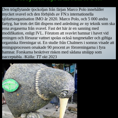
Den trögflytande tjockoljan från färjan Marco Polo innehåller
mycket svavel och den förbjöds av FN:s internationella
sjöfartsorganisation IMO år 2020. Marco Polo, och 5 000 andra
fartyg, har trots det fått dispens med anledning av ny teknik som ska
rena avgaserna från svavel. Fast det här är en sanning med
modifikation, enligt IVL. Förutom att svavlet hamnar i havet vid
reningen och försurar vattnet spolas också tungmetaller och giftiga
organiska föreningar ut. En studie från Chalmers i somras visade att
reningsprocessen orsakade 90 procent av föroreningarna i fyra
hamnar. Forskarna beskriver risken med sådana utsläpp som
oacceptabla. /
Källa: TT
okt 2023