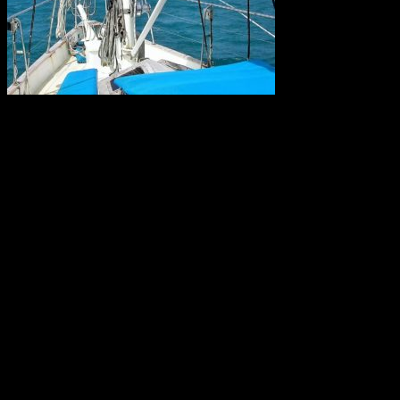
Forskare kräver nu krafttag mot den alltför höga användningen av
konstgödsel som når haven och ligger bakom återkommande utbrott
av korallätande sjöstjärnor på Stora Barriärrevet. Tillsammans med
korallblekning genom klimatuppvärmningen kan det innebära att
Australiens korallrev aldrig återhämtar sig.
Källa: WWF
World Wide Web 30 år
Thirty years ago, a young computer expert, Tim Berners-Lee,
working at CERN combined ideas about accessing information with
a desire for broad connectivity and openness. His proposal became
the World Wide Web. CERN is celebrating the 30th anniversary of
this revolutionary invention with a special day on 12 March.
Källa: CERN, Geneve, 4 Mars 2019.