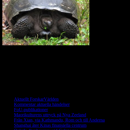
För 40 år sedan fanns det bara 15 sköldpaddor kvar på
Galapagosöarna. Sedan dess har ett stort arbete utförts för att
återinföra sköldpaddor som fötts upp i fångenskap. I dagsläget
(2014) finns det fler än 1000 galapagossköldpaddor på de unika
öarna och de räknas ha en stabil population.
Ett digitalt magasin om aktuell forskning
Aktuellt ForskarVärlden
Kommentar aktuella händelser
FoU-publikationer
Maorikulturens uttryck på Nya Zeeland
Från Xian, via Kathmandu, Rom och till Anderna
Shanghai åter Kinas finansiella centrum