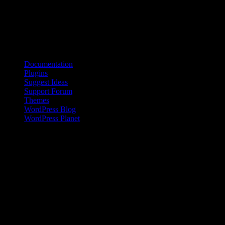
den främre hjärnbarken koordinerar aktiviteter i hjärnan som svar på
signaler eller aktiviteter från omgivningen.
Källa: UC Berkeley
Bloggroll
Documentation
Plugins
Suggest Ideas
Support Forum
Themes
WordPress Blog
WordPress Planet
Kinesisk kvinna på landsbygden
Den kinesiska befolkningen på landsbygden har en inkomst som är
en bråkdel av den som flertalet kineser i städerna tjänar. Den här
skillnaden ökar dessutom sedan 2008 .
Livet i Anderna