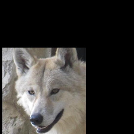
Våren 2023 seglar fartyget vidare mot Suezkanalen, Röda havet och
Djibouti. Efter att ha korsat Indiska Oceanen anländer det till Indien.
Där börjar Götheborgs East Asia Tour och fartyget med besättning
beger sig till de stora marknaderna Singapore, Vietnam, Hong Kong
och slutligen Kina.
Utrota inte vargen i Uppland