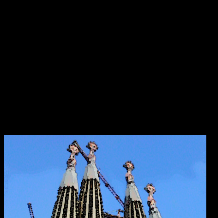
förväxlas med St. Ciarán av Saigir, som blev beskyddare av Osraige.
Platsen var då särskilt viktig eftersom den stora öst–västliga
landsvägen gick längs floden Shannon och över myrarna i de
centrala delarna av ön.
Här sammanträffade Saint Ciara'n med Diarmait mac Cerbaill. Han
som sedermera kom att bli den första kristne krönte högkungen på
Irland. Dessa män lät bygga den första kyrkan, en liten
träkonstruktion som blev den första av många kyrkor i regionen.
Under hösten år 549 dog Saint Ciarán, ännu inte trettiotre år
gammal, i pesten. Han begravdes under den nyuppförda träkyrkan.
Sagrada Familia
i Barcelona