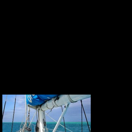
Den är 53,85 kilometer lång och går under Tsugarusundet i norra
Japan mellan de två största japanska öarna, Honshu och Hokaido.
Roms tidiga historia
Omkring 650 f.Kr. hamnade den ännu oansenliga bosättningen
under etruskiskt välde och omslöts enligt etruskisk sed av ett
"pomerium", en obebodd gränszon, och uppkallades efter den
etruskiska ätten Rumina. En annan teori är att ordet härleds från det
etruskiska ordet för flod, rumon, och ytterligare en att ätten istället
kallades gens Romilii eller gens Romana.
Konstgödsel hotar Barriärrevet