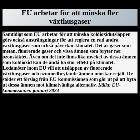
EU arbetar för att minska fler
växthusgaser
Samtidigt som EU arbetar för att minska koldioxidutsläppen
görs också ansträngningar för att reglera en rad andra
växthusgaser som också påverkar klimatet. Det är gaser som
metan, fluorerade gaser och vissa ämnen som bryter ner
ozonskiktet. Även om det inte finns lika mycket av dessa ämnen
som koldioxid kan de ändå ha stor effekt på klimatet.
Ledamöter inom EU vill att utsläppen av fluorerade
växthusgaser och ozonnedbrytande ämnen minskar rejält. De
stöder ett förslag från EU-kommissionen som går ut på att byta
ut dessa ämnen mot klimatvänliga alternativ.
Källa: EU-
kommissionen januari 2024
Clonmacnoise kloster vid floden Shannon på Irland.
En irländsk historia från Clonmacnoise
År 544 anlände Saint Ciarán, en ung man ifrån Rathcroghan i
County Roscommon, till den här platsen. Saint Ciarán ska inte