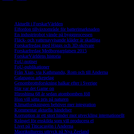
Innehåll
Aktuellt i ForskarVärlden
Elfordon tillväxtområde för batterimarknaden
En industrirobot vände på byggprocessen
Fläck- och vattenavvisande kläder är skadliga
Forskarfredag med Higgs och 3D-skrivare
Forskarfredag Medborgarplatsen 2015
ForskarVärldens historia
FoU-notiser
FoU-publikationer
Från Xian, via Kathmandu, Rom och till Anderna
Galapagos arkepelag
Genombrottsforskning halkar efter i Sverige
Här var det Game on
Hiroshima 68 år sedan atombomben föll
Hon vill sätta pris på naturen
Klimatforskningen behöver mer integration
Kommentar aktuella händelser
Korruption är ett stort hinder mot utveckling internationellt
Krångel för enskilda som vill producera el
Livet på Titicacasjön i Anderna
Maorikulturens uttryck på Nya Zeeland