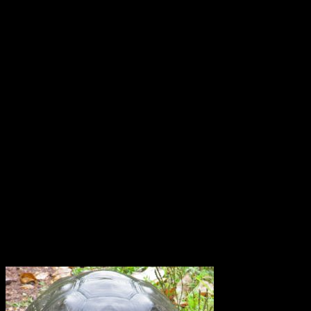
Oförklarade väderfenomen över
ekvatorn i Ecuador
Monumentet Mitad del Mundo ligger nära San Antonio de
Pichincha, tre mil norr om Quito i Ecuador. Modern teknologi har
placerat ekvatorn ungefär 240 meter norr om denna linje. Effekten
av jordens rotation, corioliseffekten, är svag nära ekvatorn. Den
dominerande rörelsen är stigande uppvärmd luft, konvektion. Därför
skulle man kunna tro att den tropiska cirkulationen är ganska
okomplicerad Forskarna har upptäckt att vinden kring ekvatorn i
atmosfärsskiktet på 15 till 50 km höjd växlar mellan ostlig och
västlig riktning med en period på 26 månader. Den växlar på detta
sätt och därtill var tjugosjätte månad. Det är det ingen som hittills
riktigt har kunnat förklara varför.
Elefantsköldpadda Galapagos