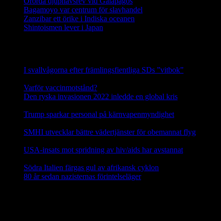
Orörda djuphavsrev vid Galapagos
Bagamoyo var centrum för slavhandel
Zanzibar ett örike i Indiska oceanen
Shintoismen lever i Japan
Senaste nyhetsnotiser
I svallvågorna efter främlingsfientliga SDs ”vitbok”
16
september, 2025
Varför vaccinmotstånd?
31 augusti, 2025
Den ryska invasionen 2022 inledde en global kris
10 mars,
2025
Trump sparkar personal på kärnvapenmyndighet
17 februari,
2025
SMHI utvecklar bättre vädertjänster för obemannat flyg
12
februari, 2025
USA-insats mot spridning av hiv/aids har avstannat
8 februari,
2025
Södra Italien färgas gul av afrikansk cyklon
8 februari, 2025
80 år sedan nazisternas förintelseläger
27 januari, 2025
En social klimatfond i EU
En ny
social klimatfond
föreslås inom EU som ska ge EU-