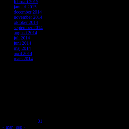
februari 2015
januari 2015
december 2014
november 2014
oktober 2014
september 2014
augusti 2014
juli 2014
juni 2014
maj 2014
april 2014
mars 2014
ForskarVärlden
augusti 2025
M
T
O
T
F
L
S
1
2
3
4
5
6
7
8
9
10
11
12
13
14
15
16
17
18
19
20
21
22
23
24
25
26
27
28
29
30
31
« mar
sep »