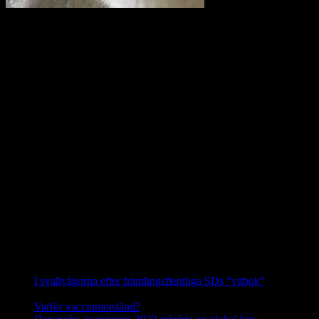
I en skrivelse till Länsstyrelsen i Uppsala län kräver företrädare för
en rad lokalavdelningar till Svenska Jägareförbundet (SJF) och
Lantbrukarnas Riksförbund (LRF) att vargreviret som kallas
Siggefora ska skjutas bort omedelbart. Det man i klartext vill är att
utrota vargen i Uppland.
I en debattartikel i UNT(den 4 februari 2021) skriver företrädare för
Svenska Rovdjursföreningen, Naturskyddsföreningen och boende i
revirområdet att av vad vi vet i dag så är Glamsenreviret, som
skribenterna från SJF och LRF hänvisar till i det närmaste upplöst.
Siggeforareviret är alltså i dag det enda säkerställda vargreviret i hela
Uppland.
Hanen i Siggeforareviret är avkomma efter en invandrad finskrysk
varg och honan är andra generationens avkomma till en annan
invandrare från detta område. Vargarna i Siggefora är därför
genetiskt sett de allra mest skyddsvärda vargarna i hela Sverige.
Källa: Svenska Rovdjursföreningen
Nyheter
I svallvågorna efter främlingsfientliga SDs ”vitbok”
16
september, 2025
Varför vaccinmotstånd?
31 augusti, 2025