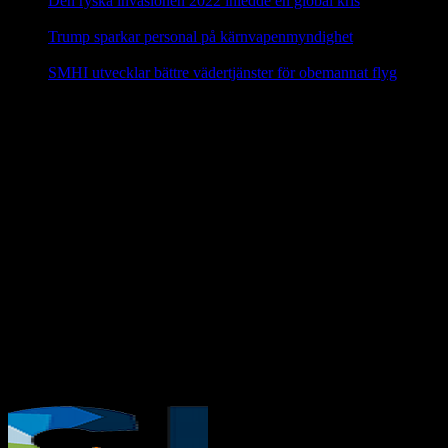
Den ryska invasionen 2022 inledde en global kris
10 mars,
2025
Trump sparkar personal på kärnvapenmyndighet
17 februari,
2025
SMHI utvecklar bättre vädertjänster för obemannat flyg
12
februari, 2025
Nej till licensjakt på varg 2021
Vi anser att licensjakt på varg strider mot gällande lagstiftning i art-
och habitatdirektivet. Domslutet i Tapioloamålet bör påverka
Sveriges handlande när licensjakt på varg nu återigen diskuteras.
Svenska Rovdjursföreningen har därför skickat en skrivelse till
samtliga berörda länsstyrelser i Sverige.
Svenska Rovdjursföreningen
Europeisk databas ska främja giftfria
kretslopp