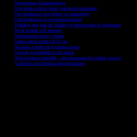
Nazisternas förintelseläger
Nya etiska regler hotar registerforskningen
Om forskning och behov av samarbete
Om forskning och entreprenörskap
Politiker tror inte att väljare är intresserade av forskning
Rysk politik och internet
Shintoismen lever i Japan
Sidenvägen ledde till Xi’an
Skanska vände på byggprocessen
Svensk vargpolitik är ett skämt
Televisionens framtid – stor utmaning för public service
Världens näst längsta järnvägstunnel
Forskning i Amazonas avslöjar stora
metanutsläpp via träd
Metanutsläppen via träd som växer i Amazonas är lika stora som
utsläppen från världens alla hav eller den arktiska tundran, enligt en
ny studie av forskare från bland annat Linköpings universitet.
Fynden presenteras i den ansedda tidskriften Nature.
Källa: LiU december 2017