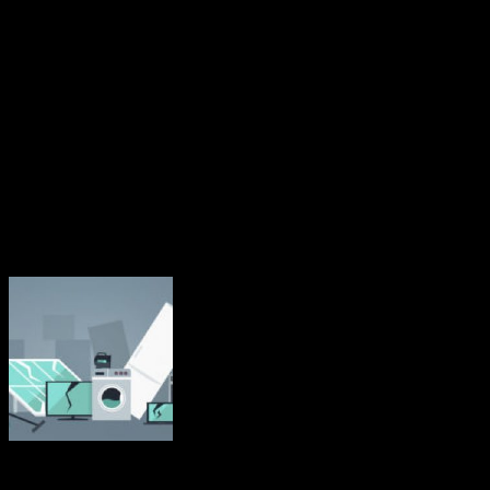
medlemmarna särskilda medel att hjälpa medborgarna att investera i
energieffektivitet, nya värme- och kylsyste m och renare mobilitet.
Fonden ska finansieras via EU-budgeten genom att 25 procent av
inkomsterna från utsläppshandeln används för att bekosta bränslen
för byggnader och vägtransporter. 72,2 miljarder euro ska ställas till
förfogande för EU-länderna år 2025–2032 via den fleråriga
budgetramen.
Källa: EU-kommissionen nov 2023
Mindre än 40 procent av EU:s elavfall
återvinns
Elavfall är det snabbast växande avfallsflödet i EU och mindre än 40