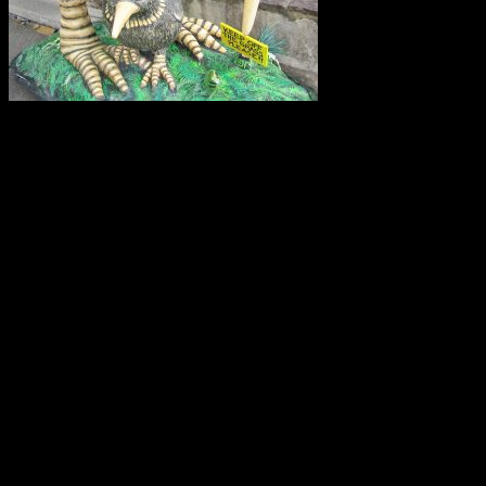
Kiwifågeln är nationalsymbol på Nya Zeeland. Det är en mycket
skygg fågel, som främst är aktiv på nätterna. Den är tyvärr
utrotningshotad men projekt bedrivs för att rädda den.
Ostindiefararen Götheborg
I mars 2021 är ostindiefararen Götheborg såld – för en symbolisk
summa till logistikföretaget Greencarrier. Företagets plan är att
skeppet följande år ska göra en ny resa till Asien och Kina. Men när
hon lämnar Göteborg, hemmahamnen, kan det bli för gott. Vi
hoppas dock att få se henne igen!
Götheborg lämnar Göteborg den 8 juni 2022. Fartyget seglar genom
norra Europa och Östersjön för att sedan färdas över Nordsjön,
passera engelska kanalen och ta sig till Biscayabukten. Hon lägger
till vid ett antal hamnar i Medelhavet och stannar sedan i Medelhavet
under vintern 2022/2023.