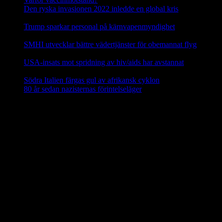
Den ryska invasionen 2022 inledde en global kris
10 mars,
2025
Trump sparkar personal på kärnvapenmyndighet
17 februari,
2025
SMHI utvecklar bättre vädertjänster för obemannat flyg
12
februari, 2025
USA-insats mot spridning av hiv/aids har avstannat
8 februari,
2025
Södra Italien färgas gul av afrikansk cyklon
8 februari, 2025
80 år sedan nazisternas förintelseläger
27 januari, 2025
En social klimatfond i EU
En ny
social klimatfond
föreslås inom EU som ska ge EU-
medlemmarna särskilda medel att hjälpa medborgarna att investera i
energieffektivitet, nya värme- och kylsyste m och renare mobilitet.
Fonden ska finansieras via EU-budgeten genom att 25 procent av
inkomsterna från utsläppshandeln används för att bekosta bränslen
för byggnader och vägtransporter. 72,2 miljarder euro ska ställas till
förfogande för EU-länderna år 2025–2032 via den fleråriga
budgetramen.
Källa: EU-kommissionen nov 2023