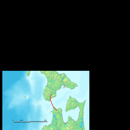
eller distributör av en vara som släpps ut på marknaden i EU/EES
och som innehåller ett särskilt farligt ämne på kandidatförteckningen
i en halt av mer än 0,1 viktprocent lämna information till SCIP-
databasen hos Echa. Kraven gäller inte återförsäljare som enbart
säljer varor direkt till konsumenter, som till exempel butiker.
Bestämmelsen om anmälan till SCIP-databasen finns i EU:s
avfallsdirektiv. Den har nu implementerats i svensk lagstiftning
genom en ändringsföreskrift till Kemikalieinspektionens föreskrifter
(KIFS 2017:7) om kemiska produkter och biotekniska organismer.
Källa: Kemikalieinspektionen
Världens näst längsta järnvägstunnel