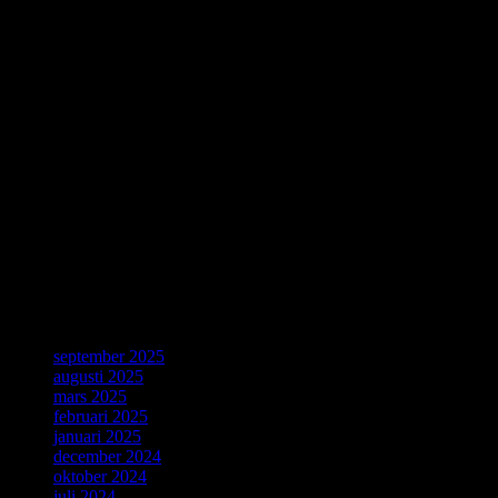
Australiens korallrev aldrig återhämtar sig.
Källa: WWF
World Wide Web 30 år
Thirty years ago, a young computer expert, Tim Berners-Lee,
working at CERN combined ideas about accessing information with
a desire for broad connectivity and openness. His proposal became
the World Wide Web. CERN is celebrating the 30th anniversary of
this revolutionary invention with a special day on 12 March.
Källa: CERN, Geneve, 4 Mars 2019.
ForskarVärlden
september 2025
augusti 2025
mars 2025
februari 2025
januari 2025
december 2024
oktober 2024
juli 2024