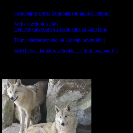
Nyheter
I svallvågorna efter främlingsfientliga SDs ”vitbok”
16
september, 2025
Varför vaccinmotstånd?
31 augusti, 2025
Den ryska invasionen 2022 inledde en global kris
10 mars,
2025
Trump sparkar personal på kärnvapenmyndighet
17 februari,
2025
SMHI utvecklar bättre vädertjänster för obemannat flyg
12
februari, 2025
Nej till licensjakt på varg 2021