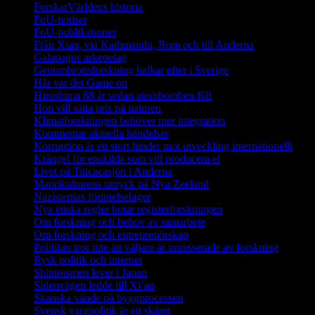
ForskarVärldens historia
FoU-notiser
FoU-publikationer
Från Xian, via Kathmandu, Rom och till Anderna
Galapagos arkepelag
Genombrottsforskning halkar efter i Sverige
Här var det Game on
Hiroshima 68 år sedan atombomben föll
Hon vill sätta pris på naturen
Klimatforskningen behöver mer integration
Kommentar aktuella händelser
Korruption är ett stort hinder mot utveckling internationellt
Krångel för enskilda som vill producera el
Livet på Titicacasjön i Anderna
Maorikulturens uttryck på Nya Zeeland
Nazisternas förintelseläger
Nya etiska regler hotar registerforskningen
Om forskning och behov av samarbete
Om forskning och entreprenörskap
Politiker tror inte att väljare är intresserade av forskning
Rysk politik och internet
Shintoismen lever i Japan
Sidenvägen ledde till Xi’an
Skanska vände på byggprocessen
Svensk vargpolitik är ett skämt