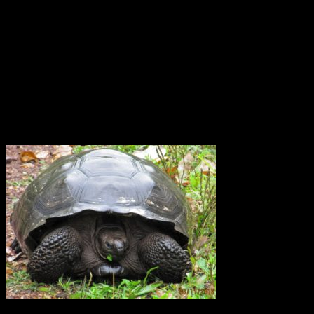
av jordens rotation, corioliseffekten, är svag nära ekvatorn. Den
dominerande rörelsen är stigande uppvärmd luft, konvektion. Därför
skulle man kunna tro att den tropiska cirkulationen är ganska
okomplicerad Forskarna har upptäckt att vinden kring ekvatorn i
atmosfärsskiktet på 15 till 50 km höjd växlar mellan ostlig och
västlig riktning med en period på 26 månader. Den växlar på detta
sätt och därtill var tjugosjätte månad. Det är det ingen som hittills
riktigt har kunnat förklara varför.
Elefantsköldpadda Galapagos