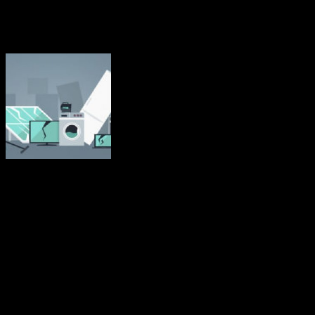
Mindre än 40 procent av EU:s elavfall
återvinns
Elavfall är det snabbast växande avfallsflödet i EU och mindre än 40
procent återvinns. Det avfall de genererar har blivit ett hinder för
EU:s insatser för att minska sitt ekologiska fotavtryck.
Elektroniskt och elektriskt avfall, eller e-avfall, omfattar en rad olika
produkter som kastas bort efter användning. Stora hushållsapparater,
t.ex. tvättmaskiner och elektriska spisar, samlas in mest och utgör
mer än hälften av allt insamlat e-avfall. Därefter följer it- och
telekommunikationsutrustning (bärbara datorer, skrivare),
konsumentutrustning och solcellspaneler (videokameror, lysrör) och
mindre hushållsapparater (dammsugare, brödrostar).
Källa: Europaparlamentet