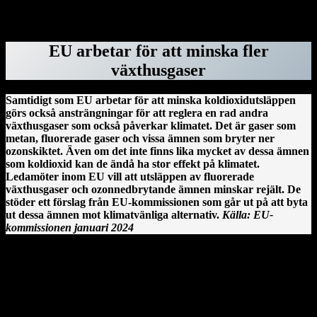
ForskarVärlden.se 26 mars 2025
EU arbetar för att minska fler
växthusgaser
Samtidigt som EU arbetar för att minska koldioxidutsläppen
görs också ansträngningar för att reglera en rad andra
växthusgaser som också påverkar klimatet. Det är gaser som
metan, fluorerade gaser och vissa ämnen som bryter ner
ozonskiktet. Även om det inte finns lika mycket av dessa ämnen
som koldioxid kan de ändå ha stor effekt på klimatet.
Ledamöter inom EU vill att utsläppen av fluorerade
växthusgaser och ozonnedbrytande ämnen minskar rejält. De
stöder ett förslag från EU-kommissionen som går ut på att byta
ut dessa ämnen mot klimatvänliga alternativ.
Källa: EU-
kommissionen januari 2024
Clonmacnoise kloster vid floden Shannon på Irland.
En irländsk historia från Clonmacnoise