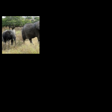
Färre skjutna elefanter
För första gången sedan 2009 understiger antalet illegalt skjutna
afrikanska elefanter fem procent av populationen, enligt en aktuell
rapport(2016). I Afrika dödas många elefanter av olika kriminella
nätverk som tjänar stora pengar på elfen­ben.
Elefanter är fantastiska på många sätt. De har en orolig förmåga att
”tala” med andra elefan­ter. En elefant kan kommu­nicera med olika
sorters ljud för att varna om faror, eller för att kalla på ma­ken, makan
eller på sina ungar och för att skrämma andra elefanter.
Dessa ljud kan inte alltid uppfattas av männi­skor, efter­som
frekvensen i vissa fall understiger 20 hertz. Den lägsta frekvens vi
människor kan uppfatta är cirka 20 hertz. Emellanåt ”lyssnar” ele­
fanten också med fötterna, eftersom lågfrekventa ljud fort­plan­tar sig