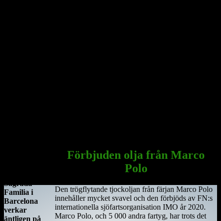
År 544 anlände Saint Ciarán, en ung man ifrån Rathcroghan i
County Roscommon, till den här platsen. Saint Ciarán ska inte
förväxlas med St. Ciarán av Saigir, som blev beskyddare av Osraige.
Platsen var då särskilt viktig eftersom den stora öst–västliga
landsvägen gick längs floden Shannon och över myrarna i de
centrala delarna av ön.
Här sammanträffade Saint Ciara'n med Diarmait mac Cerbaill. Han
som sedermera kom att bli den första kristne krönte högkungen på
Irland. Dessa män lät bygga den första kyrkan, en liten
träkonstruktion som blev den första av många kyrkor i regionen.
Under hösten år 549 dog Saint Ciarán, ännu inte trettiotre år
gammal, i pesten. Han begravdes under den nyuppförda träkyrkan.
Sagrada Familia
i Barcelona
Förbjuden olja från Marco
Antoni
Polo
Gaudis
Sagrada
Den trögflytande tjockoljan från färjan Marco Polo
Familia i
innehåller mycket svavel och den förbjöds av FN:s
Barcelona
internationella sjöfartsorganisation IMO år 2020.
verkar
Marco Polo, och 5 000 andra fartyg, har trots det
äntligen på