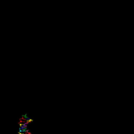
december 2020
Ny studie sågar EU:s avtal med
Mercosur
EU överväger att acceptera ett kontroversiellt handelsavtal med
Brasilien, Argentina, Uruguay och Paraguay (Mercosur-blocket),
trots att Brasiliens regering går i motsatt riktning mot deras åtagande
att minska avskogningen som en del av Parisavtalet. Handelsavtalet
skulle säkerställa billigare kött och soja samt öka produktionen av
etanol – tre varor som alla driver avskogning.
Chalmersforskaren Martin Persson, en av författarna bakom studien,
anser att avtalet missar alla viktiga hållbarhetskriterier och bland
annat riskerar att leda till en ytterligare ökning av avskogningen i
Sydamerika.
Källa: Chalmers tekniska högskola, 25 september 2020
De har byggt ett annorlunda DNA