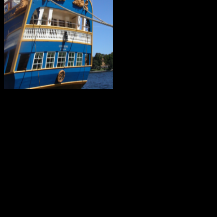
I mars 2021 är ostindiefararen Götheborg såld – för en symbolisk
summa till logistikföretaget Greencarrier. Företagets plan är att
skeppet följande år ska göra en ny resa till Asien och Kina. Men när
hon lämnar Göteborg, hemmahamnen, kan det bli för gott. Vi
hoppas dock att få se henne igen!
Götheborg lämnar Göteborg den 8 juni 2022. Fartyget seglar genom
norra Europa och Östersjön för att sedan färdas över Nordsjön,
passera engelska kanalen och ta sig till Biscayabukten. Hon lägger
till vid ett antal hamnar i Medelhavet och stannar sedan i Medelhavet
under vintern 2022/2023.
Våren 2023 seglar fartyget vidare mot Suezkanalen, Röda havet och
Djibouti. Efter att ha korsat Indiska Oceanen anländer det till Indien.
Där börjar Götheborgs East Asia Tour och fartyget med besättning
beger sig till de stora marknaderna Singapore, Vietnam, Hong Kong