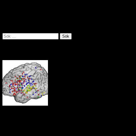
sammandrabbningar har inträffat mellan olika grupper som ägnar sig
åt mineralbrytning. Det finns rapporter om mord, sexuellt
utnyttjande, människohandel, penningtvätt och skatteflykt i regionen
där runt 10 000 människor är aktiva inom den illegala gruvdriften.
Källa: Utrikespolitiska institutet juli 2019
Sök
efter:
Tankens väg i hjärnan
Neuroforskare vid Berkeley i Kalifornien har i experiment visat hur
hjärnan reagerar på olika stimu­li. Av deras försök framgår tydligt hur
den främre hjärnbarken koordinerar aktiviteter i hjärnan som svar på
signaler eller aktiviteter från omgivningen.