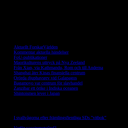
För 40 år sedan fanns det bara 15 sköldpaddor kvar på
Galapagosöarna. Sedan dess har ett stort arbete utförts för att
återinföra sköldpaddor som fötts upp i fångenskap. I dagsläget
(2014) finns det fler än 1000 galapagossköldpaddor på de unika
öarna och de räknas ha en stabil population.
Ett digitalt magasin om aktuell forskning
Aktuellt ForskarVärlden
Kommentar aktuella händelser
FoU-publikationer
Maorikulturens uttryck på Nya Zeeland
Från Xian, via Kathmandu, Rom och till Anderna
Shanghai åter Kinas finansiella centrum
Orörda djuphavsrev vid Galapagos
Bagamoyo var centrum för slavhandel
Zanzibar ett örike i Indiska oceanen
Shintoismen lever i Japan
Senaste nyhetsnotiser
I svallvågorna efter främlingsfientliga SDs ”vitbok”
16
september, 2025
Varför vaccinmotstånd?
31 augusti, 2025