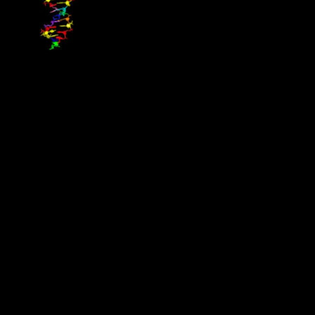
Forskare i USA har byggt ett “främmande” DNA-system i form av
åtta byggstensbokstäver (nukleotider), vilket expanderar den
genetiska koden från våra fyra vanliga till det dubbla. Upptäckten
publicerades i Science, och det nya DNA-systemet sägs möta alla
krav för darwinistisk evolution och kan även transkriberas till RNA.
Det kommer bli viktigt för framtida syntetisk-biologiska
applikationer att expandera kunskapen om molekylära strukturer
som skulle kunna vara kapabla till att tillåta liv, både här på jorden
och någon annanstans i universum.
Källa : Populär Astronomi
Militär mot illegal gruvbrytning i Ecuador
Regeringen skickar säkerhetsstyrkor till ett avlägset område i
Anderna för att försöka ta kontroll över oreglerad gruvbrytning och
annan illegal verksamhet som pågår där. Runt 2 400 soldater och
poliser intog staden La Merced de Buenos Aires där våldsamma