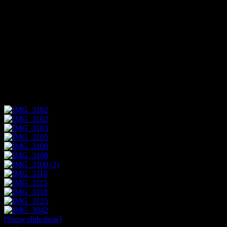
arbetade i lägret.
Belzec, Sobibor och Treblinka var i drift under 1942–1943.
Förintelselägret Chelmno var i drift i två perioder: från den 8
december 1941 till mars 1943, och från april 1944 till den 17 januari
1945. Totalt mördades över två miljoner judar i dessa fyra läger.
Auschwitz-Birkenau
Foto/Kenneth Leverbeck
[Show slideshow]