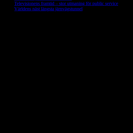
Televisionens framtid – stor utmaning för public service
Världens näst längsta järnvägstunnel
Forskning i Amazonas avslöjar stora
metanutsläpp via träd
Metanutsläppen via träd som växer i Amazonas är lika stora som
utsläppen från världens alla hav eller den arktiska tundran, enligt en
ny studie av forskare från bland annat Linköpings universitet.
Fynden presenteras i den ansedda tidskriften Nature.
Källa: LiU december 2017
Oförklarade väderfenomen över
ekvatorn i Ecuador
Monumentet Mitad del Mundo ligger nära San Antonio de
Pichincha, tre mil norr om Quito i Ecuador. Modern teknologi har
placerat ekvatorn ungefär 240 meter norr om denna linje. Effekten