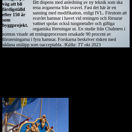
fått dispens med anledning av ny teknik som ska
väg att bli
rena avgaserna från svavel. Fast det här är en
färdigställd
sanning med modifikation, enligt IVL. Förutom att
efter 150 år
svavlet hamnar i havet vid reningen och försurar
som
vattnet spolas också tungmetaller och giftiga
byggprojekt.
organiska föreningar ut. En studie från Chalmers i
somras visade att reningsprocessen orsakade 90 procent av
föroreningarna i fyra hamnar. Forskarna beskriver risken med
sådana utsläpp som oacceptabla. /
Källa: TT
okt 2023
Kiwifågeln är nationalsymbol på Nya Zeeland. Det är en mycket
skygg fågel, som främst är aktiv på nätterna. Den är tyvärr
utrotningshotad men projekt bedrivs för att rädda den.
Ostindiefararen Götheborg