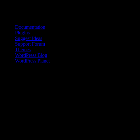
Källa: UC Berkeley
Bloggroll
Documentation
Plugins
Suggest Ideas
Support Forum
Themes
WordPress Blog
WordPress Planet
Kinesisk kvinna på landsbygden
Den kinesiska befolkningen på landsbygden har en inkomst som är
en bråkdel av den som flertalet kineser i städerna tjänar. Den här
skillnaden ökar dessutom sedan 2008 .
Livet i Anderna