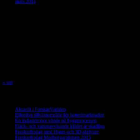
mars 2014
ForskarVärlden
augusti 2026
M
T
O
T
F
L
S
1
2
3
4
5
6
7
8
9
10
11
12
13
14
15
16
17
18
19
20
21
22
23
24
25
26
27
28
29
30
31
« sep
Innehåll
Aktuellt i ForskarVärlden
Elfordon tillväxtområde för batterimarknaden
En industrirobot vände på byggprocessen
Fläck- och vattenavvisande kläder är skadliga
Forskarfredag med Higgs och 3D-skrivare
Forskarfredag Medborgarplatsen 2015