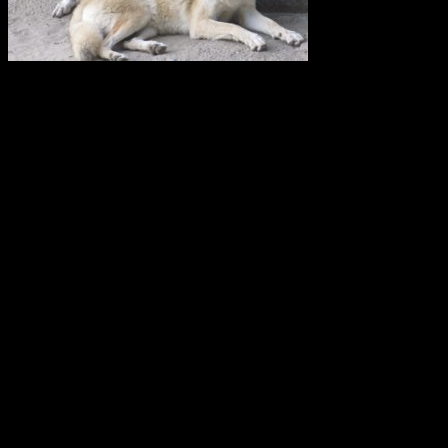
Vi anser att licensjakt på varg strider mot gällande lagstiftning i art-
och habitatdirektivet. Domslutet i Tapioloamålet bör påverka
Sveriges handlande när licensjakt på varg nu återigen diskuteras.
Svenska Rovdjursföreningen har därför skickat en skrivelse till
samtliga berörda länsstyrelser i Sverige.
Svenska Rovdjursföreningen
Europeisk databas ska främja giftfria
kretslopp
Den europeiska kemikaliemyndigheten, Echa, har fått i uppdrag att
utveckla den så kallade SCIP-databasen. Där ska leverantörer av
varor från och med nästa år anmäla ifall varorna innehåller särskilt
farliga ämnen. Syftet är att göra information om dessa ämnen
tillgänglig under varors och materials hela livscykel, inklusive i
avfallsledet.
Från och med den 5 januari 2021 måste varje tillverkare, importör