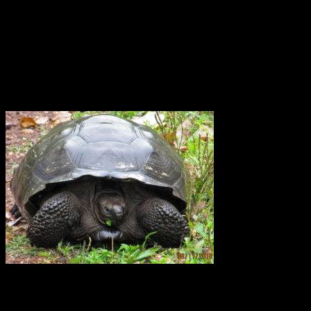
okomplicerad Forskarna har upptäckt att vinden kring ekvatorn i
atmosfärsskiktet på 15 till 50 km höjd växlar mellan ostlig och
västlig riktning med en period på 26 månader. Den växlar på detta
sätt och därtill var tjugosjätte månad. Det är det ingen som hittills
riktigt har kunnat förklara varför.
Elefantsköldpadda Galapagos
För 40 år sedan fanns det bara 15 sköldpaddor kvar på
Galapagosöarna. Sedan dess har ett stort arbete utförts för att
återinföra sköldpaddor som fötts upp i fångenskap. I dagsläget