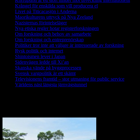
Korruption är ett stort hinder mot utveckling internationellt
Krångel för enskilda som vill producera el
Livet på Titicacasjön i Anderna
Maorikulturens uttryck på Nya Zeeland
Nazisternas förintelseläger
Nya etiska regler hotar registerforskningen
Om forskning och behov av samarbete
Om forskning och entreprenörskap
Politiker tror inte att väljare är intresserade av forskning
Rysk politik och internet
Shintoismen lever i Japan
Sidenvägen ledde till Xi’an
Skanska vände på byggprocessen
Svensk vargpolitik är ett skämt
Televisionens framtid – stor utmaning för public service
Världens näst längsta järnvägstunnel
Forskning i Amazonas avslöjar stora
metanutsläpp via träd