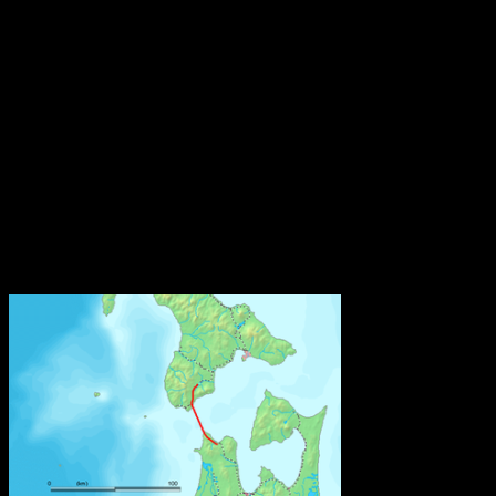
Från och med den 5 januari 2021 måste varje tillverkare, importör
eller distributör av en vara som släpps ut på marknaden i EU/EES
och som innehåller ett särskilt farligt ämne på kandidatförteckningen
i en halt av mer än 0,1 viktprocent lämna information till SCIP-
databasen hos Echa. Kraven gäller inte återförsäljare som enbart
säljer varor direkt till konsumenter, som till exempel butiker.
Bestämmelsen om anmälan till SCIP-databasen finns i EU:s
avfallsdirektiv. Den har nu implementerats i svensk lagstiftning
genom en ändringsföreskrift till Kemikalieinspektionens föreskrifter
(KIFS 2017:7) om kemiska produkter och biotekniska organismer.
Källa: Kemikalieinspektionen
Världens näst längsta järnvägstunnel