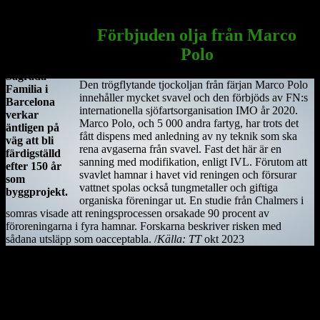
Sagrada Familia
i Barcelona
Förbjuden olja från Marco
Antoni
Polo
Gaudis
Sagrada
Den trögflytande tjockoljan från färjan Marco Polo
Familia i
innehåller mycket svavel och den förbjöds av FN:s
Barcelona
internationella sjöfartsorganisation IMO år 2020.
verkar
Marco Polo, och 5 000 andra fartyg, har trots det
äntligen på
fått dispens med anledning av ny teknik som ska
väg att bli
rena avgaserna från svavel. Fast det här är en
färdigställd
sanning med modifikation, enligt IVL. Förutom att
efter 150 år
svavlet hamnar i havet vid reningen och försurar
som
vattnet spolas också tungmetaller och giftiga
byggprojekt.
organiska föreningar ut. En studie från Chalmers i
somras visade att reningsprocessen orsakade 90 procent av
föroreningarna i fyra hamnar. Forskarna beskriver risken med
sådana utsläpp som oacceptabla. /
Källa: TT
okt 2023
Kiwifågeln är nationalsymbol på Nya Zeeland. Det är en mycket
skygg fågel, som främst är aktiv på nätterna. Den är tyvärr
utrotningshotad men projekt bedrivs för att rädda den.