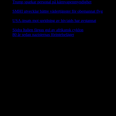
Trump sparkar personal på kärnvapenmyndighet
17 februari,
2025
SMHI utvecklar bättre vädertjänster för obemannat flyg
12
februari, 2025
USA-insats mot spridning av hiv/aids har avstannat
8 februari,
2025
Södra Italien färgas gul av afrikansk cyklon
8 februari, 2025
80 år sedan nazisternas förintelseläger
27 januari, 2025
En social klimatfond i EU
En ny
social klimatfond
föreslås inom EU som ska ge EU-
medlemmarna särskilda medel att hjälpa medborgarna att investera i
energieffektivitet, nya värme- och kylsyste m och renare mobilitet.
Fonden ska finansieras via EU-budgeten genom att 25 procent av
inkomsterna från utsläppshandeln används för att bekosta bränslen
för byggnader och vägtransporter. 72,2 miljarder euro ska ställas till
förfogande för EU-länderna år 2025–2032 via den fleråriga
budgetramen.
Källa: EU-kommissionen nov 2023
Mindre än 40 procent av EU:s elavfall
återvinns