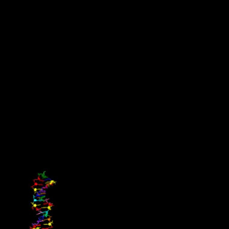
Ny studie sågar EU:s avtal med
Mercosur
EU överväger att acceptera ett kontroversiellt handelsavtal med
Brasilien, Argentina, Uruguay och Paraguay (Mercosur-blocket),
trots att Brasiliens regering går i motsatt riktning mot deras åtagande
att minska avskogningen som en del av Parisavtalet. Handelsavtalet
skulle säkerställa billigare kött och soja samt öka produktionen av
etanol – tre varor som alla driver avskogning.
Chalmersforskaren Martin Persson, en av författarna bakom studien,
anser att avtalet missar alla viktiga hållbarhetskriterier och bland
annat riskerar att leda till en ytterligare ökning av avskogningen i
Sydamerika.
Källa: Chalmers tekniska högskola, 25 september 2020
De har byggt ett annorlunda DNA