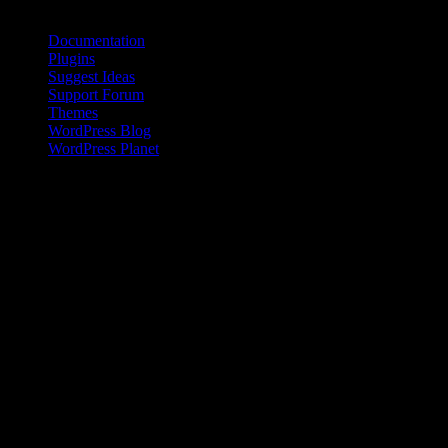
Documentation
Plugins
Suggest Ideas
Support Forum
Themes
WordPress Blog
WordPress Planet
Kinesisk kvinna på landsbygden
Den kinesiska befolkningen på landsbygden har en inkomst som är
en bråkdel av den som flertalet kineser i städerna tjänar. Den här
skillnaden ökar dessutom sedan 2008 .
Livet i Anderna