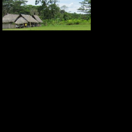
Metanutsläppen via träd som växer i Amazonas är lika stora som
utsläppen från världens alla hav eller den arktiska tundran, enligt en
ny studie av forskare från bland annat Linköpings universitet.
Fynden presenteras i den ansedda tidskriften Nature.
Källa: LiU december 2017
Oförklarade väderfenomen över
ekvatorn i Ecuador
Monumentet Mitad del Mundo ligger nära San Antonio de
Pichincha, tre mil norr om Quito i Ecuador. Modern teknologi har
placerat ekvatorn ungefär 240 meter norr om denna linje. Effekten
av jordens rotation, corioliseffekten, är svag nära ekvatorn. Den
dominerande rörelsen är stigande uppvärmd luft, konvektion. Därför
skulle man kunna tro att den tropiska cirkulationen är ganska