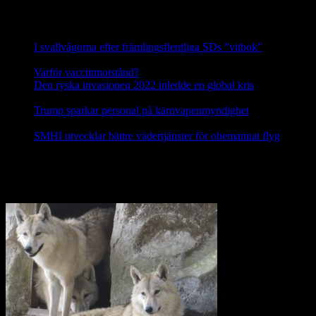
Nyheter
I svallvågorna efter främlingsfientliga SDs ”vitbok”
16
september, 2025
Varför vaccinmotstånd?
31 augusti, 2025
Den ryska invasionen 2022 inledde en global kris
10 mars,
2025
Trump sparkar personal på kärnvapenmyndighet
17 februari,
2025
SMHI utvecklar bättre vädertjänster för obemannat flyg
12
februari, 2025
Nej till licensjakt på varg 2021