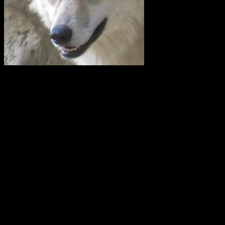
I en skrivelse till Länsstyrelsen i Uppsala län kräver företrädare för
en rad lokalavdelningar till Svenska Jägareförbundet (SJF) och
Lantbrukarnas Riksförbund (LRF) att vargreviret som kallas
Siggefora ska skjutas bort omedelbart. Det man i klartext vill är att
utrota vargen i Uppland.
I en debattartikel i UNT(den 4 februari 2021) skriver företrädare för
Svenska Rovdjursföreningen, Naturskyddsföreningen och boende i
revirområdet att av vad vi vet i dag så är Glamsenreviret, som
skribenterna från SJF och LRF hänvisar till i det närmaste upplöst.
Siggeforareviret är alltså i dag det enda säkerställda vargreviret i hela
Uppland.
Hanen i Siggeforareviret är avkomma efter en invandrad finskrysk
varg och honan är andra generationens avkomma till en annan
invandrare från detta område. Vargarna i Siggefora är därför
genetiskt sett de allra mest skyddsvärda vargarna i hela Sverige.
Källa: Svenska Rovdjursföreningen