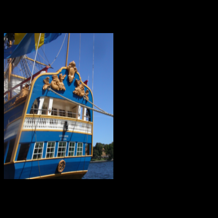
Ostindiefararen Götheborg
I mars 2021 är ostindiefararen Götheborg såld – för en symbolisk
summa till logistikföretaget Greencarrier. Företagets plan är att
skeppet följande år ska göra en ny resa till Asien och Kina. Men när