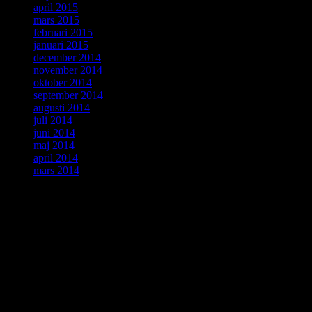
april 2015
mars 2015
februari 2015
januari 2015
december 2014
november 2014
oktober 2014
september 2014
augusti 2014
juli 2014
juni 2014
maj 2014
april 2014
mars 2014
ForskarVärlden
augusti 2026
M
T
O
T
F
L
S
1
2
3
4
5
6
7
8
9
10
11
12
13
14
15
16
17
18
19
20
21
22
23