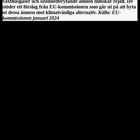
växthusgaser och ozonnedbrytande ämnen minskar rejält. De
stöder ett förslag från EU-kommissionen som går ut på att byta
ut dessa ämnen mot klimatvänliga alternativ.
Källa: EU-
kommissionen januari 2024
Clonmacnoise kloster vid floden Shannon på Irland.
En irländsk historia från Clonmacnoise
År 544 anlände Saint Ciarán, en ung man ifrån Rathcroghan i
County Roscommon, till den här platsen. Saint Ciarán ska inte
förväxlas med St. Ciarán av Saigir, som blev beskyddare av Osraige.
Platsen var då särskilt viktig eftersom den stora öst–västliga
landsvägen gick längs floden Shannon och över myrarna i de
centrala delarna av ön.
Här sammanträffade Saint Ciara'n med Diarmait mac Cerbaill. Han
som sedermera kom att bli den första kristne krönte högkungen på
Irland. Dessa män lät bygga den första kyrkan, en liten
träkonstruktion som blev den första av många kyrkor i regionen.
Under hösten år 549 dog Saint Ciarán, ännu inte trettiotre år
gammal, i pesten. Han begravdes under den nyuppförda träkyrkan.