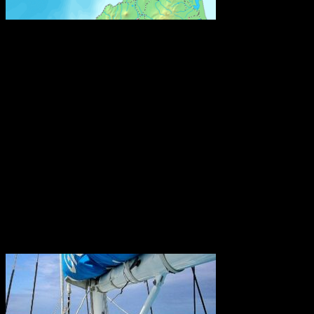
Den är 53,85 kilometer lång och går under Tsugarusundet i norra
Japan mellan de två största japanska öarna, Honshu och Hokaido.
Roms tidiga historia
Omkring 650 f.Kr. hamnade den ännu oansenliga bosättningen
under etruskiskt välde och omslöts enligt etruskisk sed av ett
"pomerium", en obebodd gränszon, och uppkallades efter den
etruskiska ätten Rumina. En annan teori är att ordet härleds från det
etruskiska ordet för flod, rumon, och ytterligare en att ätten istället
kallades gens Romilii eller gens Romana.
Konstgödsel hotar Barriärrevet