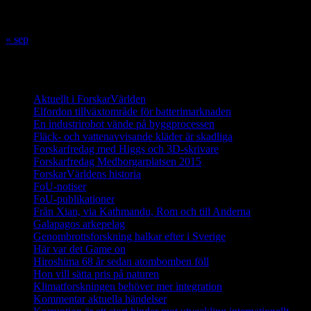
24
25
26
27
28
29
30
31
« sep
Innehåll
Aktuellt i ForskarVärlden
Elfordon tillväxtområde för batterimarknaden
En industrirobot vände på byggprocessen
Fläck- och vattenavvisande kläder är skadliga
Forskarfredag med Higgs och 3D-skrivare
Forskarfredag Medborgarplatsen 2015
ForskarVärldens historia
FoU-notiser
FoU-publikationer
Från Xian, via Kathmandu, Rom och till Anderna
Galapagos arkepelag
Genombrottsforskning halkar efter i Sverige
Här var det Game on
Hiroshima 68 år sedan atombomben föll
Hon vill sätta pris på naturen
Klimatforskningen behöver mer integration
Kommentar aktuella händelser