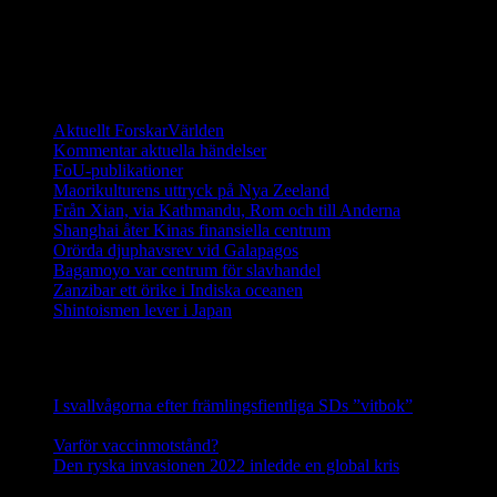
(2014) finns det fler än 1000 galapagossköldpaddor på de unika
öarna och de räknas ha en stabil population.
Ett digitalt magasin om aktuell forskning
Aktuellt ForskarVärlden
Kommentar aktuella händelser
FoU-publikationer
Maorikulturens uttryck på Nya Zeeland
Från Xian, via Kathmandu, Rom och till Anderna
Shanghai åter Kinas finansiella centrum
Orörda djuphavsrev vid Galapagos
Bagamoyo var centrum för slavhandel
Zanzibar ett örike i Indiska oceanen
Shintoismen lever i Japan
Senaste nyhetsnotiser
I svallvågorna efter främlingsfientliga SDs ”vitbok”
16
september, 2025
Varför vaccinmotstånd?
31 augusti, 2025
Den ryska invasionen 2022 inledde en global kris
10 mars,
2025