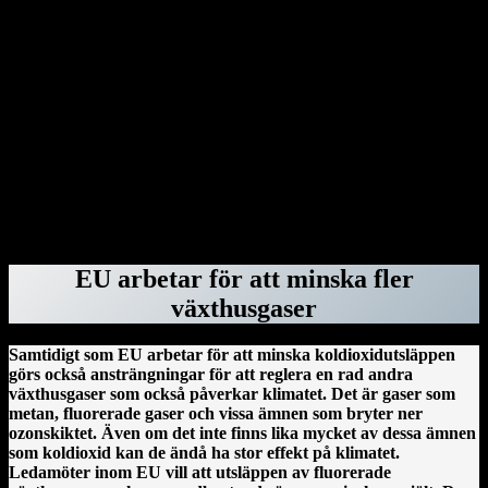
advokater hos advokatbyrån Covington & Burling på grund av att
de bistått särskilda åklagaren Jack Smith med råd vid åtalen mot
honom. Donald Trump har gjort detsamma med Perkins Coie – och
rivit upp deras federala kontrakt – eftersom byråns tidigare
medarbetare Marc Elias var högst delaktig i att ta fram den ökända
Steele-rapporten. Därefter var det advokatbyrån Paul, Weiss tur.
Byrån blev av med sina säkerhetsklassningar, federala kontrakt och
deras anställda fick inte längre vistas i regeringsbyggnader. Orsaken:
Mark Pomerantz, som bistod Alvin Bragg i åtalet om
tystnadspengarna, har tidigare jobbat för dem.
ForskarVärlden.se 26 mars 2025
EU arbetar för att minska fler
växthusgaser
Samtidigt som EU arbetar för att minska koldioxidutsläppen
görs också ansträngningar för att reglera en rad andra
växthusgaser som också påverkar klimatet. Det är gaser som
metan, fluorerade gaser och vissa ämnen som bryter ner
ozonskiktet. Även om det inte finns lika mycket av dessa ämnen
som koldioxid kan de ändå ha stor effekt på klimatet.
Ledamöter inom EU vill att utsläppen av fluorerade