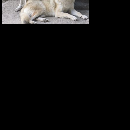
Vi anser att licensjakt på varg strider mot gällande lagstiftning i art-
och habitatdirektivet. Domslutet i Tapioloamålet bör påverka
Sveriges handlande när licensjakt på varg nu återigen diskuteras.
Svenska Rovdjursföreningen har därför skickat en skrivelse till
samtliga berörda länsstyrelser i Sverige.
Svenska Rovdjursföreningen
Europeisk databas ska främja giftfria
kretslopp
Den europeiska kemikaliemyndigheten, Echa, har fått i uppdrag att
utveckla den så kallade SCIP-databasen. Där ska leverantörer av
varor från och med nästa år anmäla ifall varorna innehåller särskilt
farliga ämnen. Syftet är att göra information om dessa ämnen
tillgänglig under varors och materials hela livscykel, inklusive i
avfallsledet.