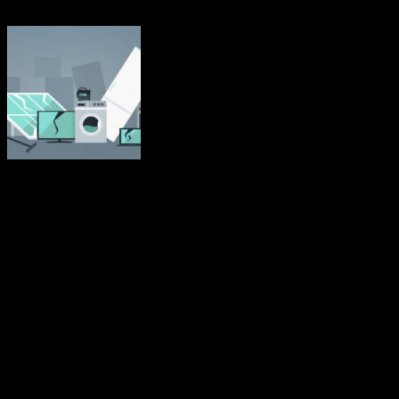
Elavfall är det snabbast växande avfallsflödet i EU och mindre än 40
procent återvinns. Det avfall de genererar har blivit ett hinder för
EU:s insatser för att minska sitt ekologiska fotavtryck.
Elektroniskt och elektriskt avfall, eller e-avfall, omfattar en rad olika
produkter som kastas bort efter användning. Stora hushållsapparater,
t.ex. tvättmaskiner och elektriska spisar, samlas in mest och utgör
mer än hälften av allt insamlat e-avfall. Därefter följer it- och
telekommunikationsutrustning (bärbara datorer, skrivare),
konsumentutrustning och solcellspaneler (videokameror, lysrör) och
mindre hushållsapparater (dammsugare, brödrostar).
Källa: Europaparlamentet
december 2020