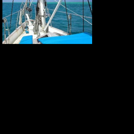
Forskare kräver nu krafttag mot den alltför höga användningen av
konstgödsel som når haven och ligger bakom återkommande utbrott
av korallätande sjöstjärnor på Stora Barriärrevet. Tillsammans med
korallblekning genom klimatuppvärmningen kan det innebära att
Australiens korallrev aldrig återhämtar sig.
Källa: WWF
World Wide Web 30 år
Thirty years ago, a young computer expert, Tim Berners-Lee,
working at CERN combined ideas about accessing information with
a desire for broad connectivity and openness. His proposal became
the World Wide Web. CERN is celebrating the 30th anniversary of