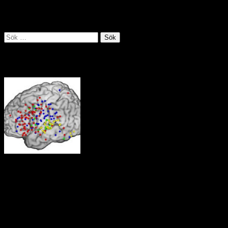
utnyttjande, människohandel, penningtvätt och skatteflykt i regionen
där runt 10 000 människor är aktiva inom den illegala gruvdriften.
Källa: Utrikespolitiska institutet juli 2019
Sök
efter:
Tankens väg i hjärnan
Neuroforskare vid Berkeley i Kalifornien har i experiment visat hur
hjärnan reagerar på olika stimu­li. Av deras försök framgår tydligt hur
den främre hjärnbarken koordinerar aktiviteter i hjärnan som svar på
signaler eller aktiviteter från omgivningen.
Källa: UC Berkeley
Bloggroll