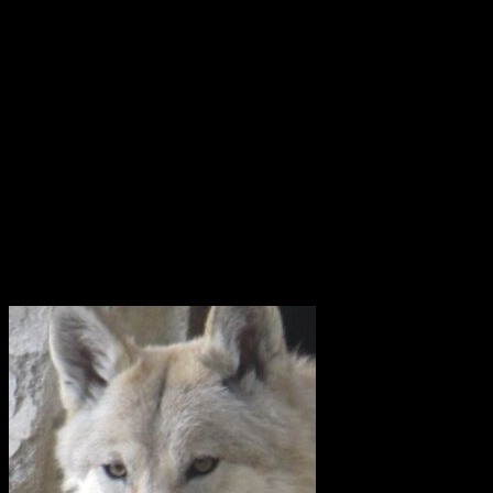
hon lämnar Göteborg, hemmahamnen, kan det bli för gott. Vi
hoppas dock att få se henne igen!
Götheborg lämnar Göteborg den 8 juni 2022. Fartyget seglar genom
norra Europa och Östersjön för att sedan färdas över Nordsjön,
passera engelska kanalen och ta sig till Biscayabukten. Hon lägger
till vid ett antal hamnar i Medelhavet och stannar sedan i Medelhavet
under vintern 2022/2023.
Våren 2023 seglar fartyget vidare mot Suezkanalen, Röda havet och
Djibouti. Efter att ha korsat Indiska Oceanen anländer det till Indien.
Där börjar Götheborgs East Asia Tour och fartyget med besättning
beger sig till de stora marknaderna Singapore, Vietnam, Hong Kong
och slutligen Kina.
Utrota inte vargen i Uppland