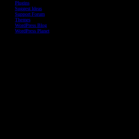
Plugins
Suggest Ideas
Support Forum
Themes
WordPress Blog
WordPress Planet
Kinesisk kvinna på landsbygden
Den kinesiska befolkningen på landsbygden har en inkomst som är
en bråkdel av den som flertalet kineser i städerna tjänar. Den här
skillnaden ökar dessutom sedan 2008 .
Livet i Anderna