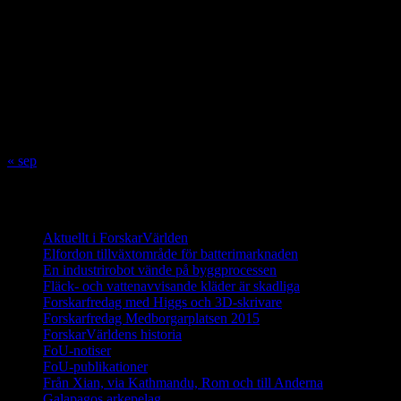
augusti 2026
M
T
O
T
F
L
S
1
2
3
4
5
6
7
8
9
10
11
12
13
14
15
16
17
18
19
20
21
22
23
24
25
26
27
28
29
30
31
« sep
Innehåll
Aktuellt i ForskarVärlden
Elfordon tillväxtområde för batterimarknaden
En industrirobot vände på byggprocessen
Fläck- och vattenavvisande kläder är skadliga
Forskarfredag med Higgs och 3D-skrivare
Forskarfredag Medborgarplatsen 2015
ForskarVärldens historia
FoU-notiser
FoU-publikationer
Från Xian, via Kathmandu, Rom och till Anderna
Galapagos arkepelag