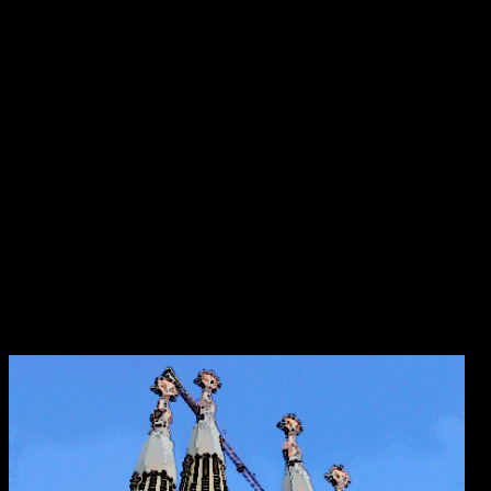
År 544 anlände Saint Ciarán, en ung man ifrån Rathcroghan i
County Roscommon, till den här platsen. Saint Ciarán ska inte
förväxlas med St. Ciarán av Saigir, som blev beskyddare av Osraige.
Platsen var då särskilt viktig eftersom den stora öst–västliga
landsvägen gick längs floden Shannon och över myrarna i de
centrala delarna av ön.
Här sammanträffade Saint Ciara'n med Diarmait mac Cerbaill. Han
som sedermera kom att bli den första kristne krönte högkungen på
Irland. Dessa män lät bygga den första kyrkan, en liten
träkonstruktion som blev den första av många kyrkor i regionen.
Under hösten år 549 dog Saint Ciarán, ännu inte trettiotre år
gammal, i pesten. Han begravdes under den nyuppförda träkyrkan.
Sagrada Familia
i Barcelona