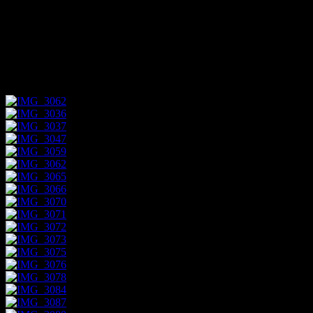
Det var 70 år sedan som koncentrationslägret i Auschwitz i
Polen stängdes. Det här var nazisternas största förintelseläger.
Hit kom män, kvinnor och barn från hela Europa, främst
judar, som gjorde sin sista resa.
Foto/Kenneth Leverbeck