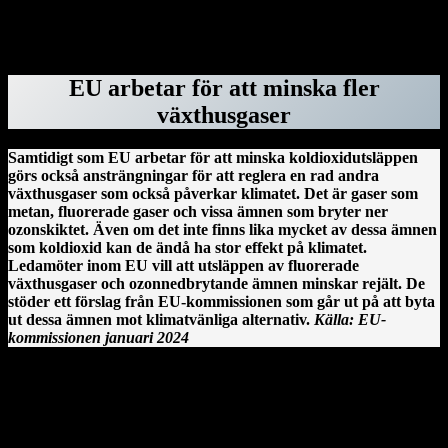
tystnadspengarna, har tidigare jobbat för dem.
ForskarVärlden.se 26 mars 2025
EU arbetar för att minska fler
växthusgaser
Samtidigt som EU arbetar för att minska koldioxidutsläppen
görs också ansträngningar för att reglera en rad andra
växthusgaser som också påverkar klimatet. Det är gaser som
metan, fluorerade gaser och vissa ämnen som bryter ner
ozonskiktet. Även om det inte finns lika mycket av dessa ämnen
som koldioxid kan de ändå ha stor effekt på klimatet.
Ledamöter inom EU vill att utsläppen av fluorerade
växthusgaser och ozonnedbrytande ämnen minskar rejält. De
stöder ett förslag från EU-kommissionen som går ut på att byta
ut dessa ämnen mot klimatvänliga alternativ.
Källa: EU-
kommissionen januari 2024
Clonmacnoise kloster vid floden Shannon på Irland.
En irländsk historia från Clonmacnoise