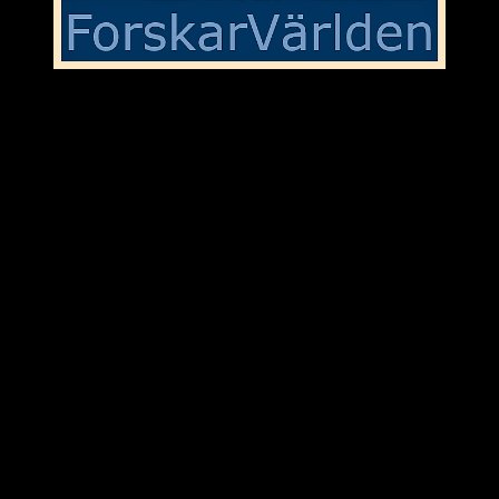
I svallvågorna efter SDs ”vitbok”
Sverigedemokraternas rötter inom nazismen och nationalsocialismen
är väl inte längre någon hemlighet och att Jessica Stegruds(SD)
uttalande om en debatt i SVT endast är toppen på isberget är ganska
tydligt. Det var väl meningen att SDs ”vitbok” en gång för alla
skulle rentvå dagens medlemmar från partiets historiska arv.
Men det blev väl inget av med det. Ständigt nya avslöjanden runt
om i landet om invandrarfientliga uttalanden och agerande från
representanter för SD poppar upp med jämna mellanrum. Framtiden
ser dyster ut för landet om främlingsfientliga SD och partiledaren
Jimmy Åkesson skulle erbjudas plats i nästa borgliga regering. Det
vore väl närmast en katastrof för Sverige som nation och svenska
folket.
9/9-2025
Kommentar/ForskarVärlden
.se