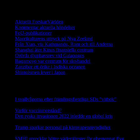
Ett digitalt magasin om aktuell forskning
Aktuellt ForskarVärlden
Kommentar aktuella händelser
FoU-publikationer
Maorikulturens uttryck på Nya Zeeland
Från Xian, via Kathmandu, Rom och till Anderna
Shanghai åter Kinas finansiella centrum
Orörda djuphavsrev vid Galapagos
Bagamoyo var centrum för slavhandel
Zanzibar ett örike i Indiska oceanen
Shintoismen lever i Japan
Senaste nyhetsnotiser
I svallvågorna efter främlingsfientliga SDs ”vitbok”
16
september, 2025
Varför vaccinmotstånd?
31 augusti, 2025
Den ryska invasionen 2022 inledde en global kris
10 mars,
2025
Trump sparkar personal på kärnvapenmyndighet
17 februari,
2025
SMHI utvecklar bättre vädertjänster för obemannat flyg
12