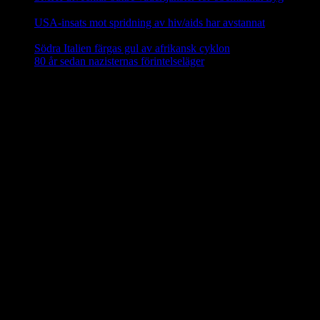
februari, 2025
USA-insats mot spridning av hiv/aids har avstannat
8 februari,
2025
Södra Italien färgas gul av afrikansk cyklon
8 februari, 2025
80 år sedan nazisternas förintelseläger
27 januari, 2025
En social klimatfond i EU
En ny
social klimatfond
föreslås inom EU som ska ge EU-
medlemmarna särskilda medel att hjälpa medborgarna att investera i
energieffektivitet, nya värme- och kylsyste m och renare mobilitet.
Fonden ska finansieras via EU-budgeten genom att 25 procent av
inkomsterna från utsläppshandeln används för att bekosta bränslen
för byggnader och vägtransporter. 72,2 miljarder euro ska ställas till
förfogande för EU-länderna år 2025–2032 via den fleråriga
budgetramen.
Källa: EU-kommissionen nov 2023
Mindre än 40 procent av EU:s elavfall
återvinns