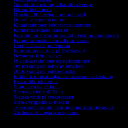
Genombrottsforskning halkar efter i Sverige
Här var det Game on
Hiroshima 68 år sedan atombomben föll
Hon vill sätta pris på naturen
Klimatforskningen behöver mer integration
Kommentar aktuella händelser
Korruption är ett stort hinder mot utveckling internationellt
Krångel för enskilda som vill producera el
Livet på Titicacasjön i Anderna
Maorikulturens uttryck på Nya Zeeland
Nazisternas förintelseläger
Nya etiska regler hotar registerforskningen
Om forskning och behov av samarbete
Om forskning och entreprenörskap
Politiker tror inte att väljare är intresserade av forskning
Rysk politik och internet
Shintoismen lever i Japan
Sidenvägen ledde till Xi’an
Skanska vände på byggprocessen
Svensk vargpolitik är ett skämt
Televisionens framtid – stor utmaning för public service
Världens näst längsta järnvägstunnel
Forskning i Amazonas avslöjar stora