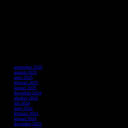
Thirty years ago, a young computer expert, Tim Berners-Lee,
working at CERN combined ideas about accessing information with
a desire for broad connectivity and openness. His proposal became
the World Wide Web. CERN is celebrating the 30th anniversary of
this revolutionary invention with a special day on 12 March.
Källa: CERN, Geneve, 4 Mars 2019.
ForskarVärlden
september 2025
augusti 2025
mars 2025
februari 2025
januari 2025
december 2024
oktober 2024
juli 2024
mars 2024
februari 2024
januari 2024
december 2023