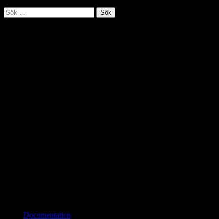
Sök
efter:
Tankens väg i hjärnan
Neuroforskare vid Berkeley i Kalifornien har i experiment visat hur
hjärnan reagerar på olika stimu­li. Av deras försök framgår tydligt hur
den främre hjärnbarken koordinerar aktiviteter i hjärnan som svar på
signaler eller aktiviteter från omgivningen.
Källa: UC Berkeley
Bloggroll
Documentation