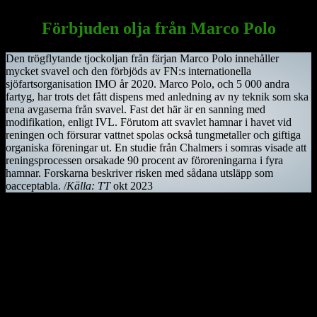
på väg att bli färdigställd efter 150 år som byggprojekt.
Förbjuden olja från Marco Polo
Den trögflytande tjockoljan från färjan Marco Polo innehåller
mycket svavel och den förbjöds av FN:s internationella
sjöfartsorganisation IMO år 2020. Marco Polo, och 5 000 andra
fartyg, har trots det fått dispens med anledning av ny teknik som ska
rena avgaserna från svavel. Fast det här är en sanning med
modifikation, enligt IVL. Förutom att svavlet hamnar i havet vid
reningen och försurar vattnet spolas också tungmetaller och giftiga
organiska föreningar ut. En studie från Chalmers i somras visade att
reningsprocessen orsakade 90 procent av föroreningarna i fyra
hamnar. Forskarna beskriver risken med sådana utsläpp som
oacceptabla. /
Källa: TT
okt 2023
Kiwifågeln är nationalsymbol på Nya Zeeland. Det är en mycket
skygg fågel, som främst är aktiv på nätterna. Den är tyvärr
utrotningshotad men projekt bedrivs för att rädda den.
Ostindiefararen Götheborg