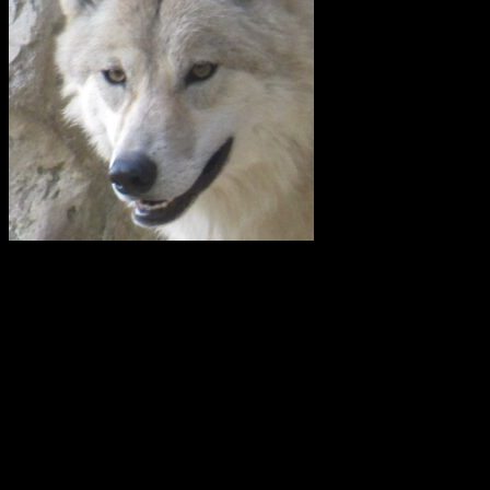
I en skrivelse till Länsstyrelsen i Uppsala län kräver företrädare för
en rad lokalavdelningar till Svenska Jägareförbundet (SJF) och
Lantbrukarnas Riksförbund (LRF) att vargreviret som kallas
Siggefora ska skjutas bort omedelbart. Det man i klartext vill är att
utrota vargen i Uppland.
I en debattartikel i UNT(den 4 februari 2021) skriver företrädare för
Svenska Rovdjursföreningen, Naturskyddsföreningen och boende i
revirområdet att av vad vi vet i dag så är Glamsenreviret, som
skribenterna från SJF och LRF hänvisar till i det närmaste upplöst.
Siggeforareviret är alltså i dag det enda säkerställda vargreviret i hela
Uppland.
Hanen i Siggeforareviret är avkomma efter en invandrad finskrysk