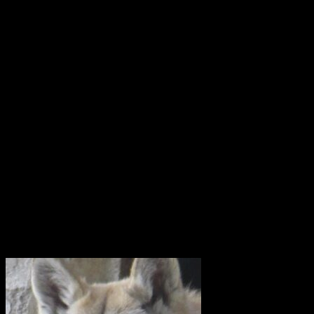
I mars 2021 är ostindiefararen Götheborg såld – för en symbolisk
summa till logistikföretaget Greencarrier. Företagets plan är att
skeppet följande år ska göra en ny resa till Asien och Kina. Men när
hon lämnar Göteborg, hemmahamnen, kan det bli för gott. Vi
hoppas dock att få se henne igen!
Götheborg lämnar Göteborg den 8 juni 2022. Fartyget seglar genom
norra Europa och Östersjön för att sedan färdas över Nordsjön,
passera engelska kanalen och ta sig till Biscayabukten. Hon lägger
till vid ett antal hamnar i Medelhavet och stannar sedan i Medelhavet
under vintern 2022/2023.
Våren 2023 seglar fartyget vidare mot Suezkanalen, Röda havet och
Djibouti. Efter att ha korsat Indiska Oceanen anländer det till Indien.
Där börjar Götheborgs East Asia Tour och fartyget med besättning
beger sig till de stora marknaderna Singapore, Vietnam, Hong Kong
och slutligen Kina.
Utrota inte vargen i Uppland