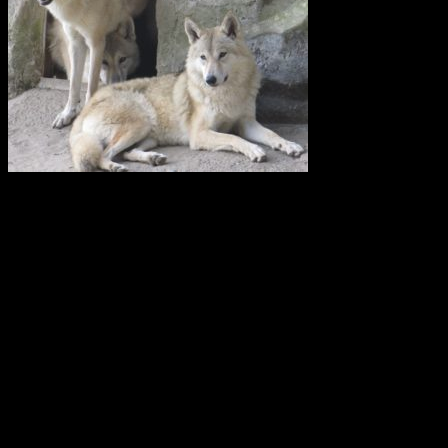
Vi anser att licensjakt på varg strider mot gällande lagstiftning i art-
och habitatdirektivet. Domslutet i Tapioloamålet bör påverka
Sveriges handlande när licensjakt på varg nu återigen diskuteras.
Svenska Rovdjursföreningen har därför skickat en skrivelse till
samtliga berörda länsstyrelser i Sverige.
Svenska Rovdjursföreningen
Europeisk databas ska främja giftfria
kretslopp
Den europeiska kemikaliemyndigheten, Echa, har fått i uppdrag att