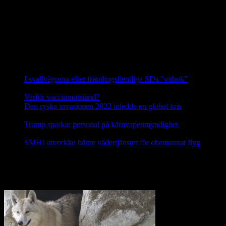
varg och honan är andra generationens avkomma till en annan
invandrare från detta område. Vargarna i Siggefora är därför
genetiskt sett de allra mest skyddsvärda vargarna i hela Sverige.
Källa: Svenska Rovdjursföreningen
Nyheter
I svallvågorna efter främlingsfientliga SDs ”vitbok”
16
september, 2025
Varför vaccinmotstånd?
31 augusti, 2025
Den ryska invasionen 2022 inledde en global kris
10 mars,
2025
Trump sparkar personal på kärnvapenmyndighet
17 februari,
2025
SMHI utvecklar bättre vädertjänster för obemannat flyg
12
februari, 2025
Nej till licensjakt på varg 2021