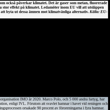
som också påverkar klimatet. Det är gaser som metan, fluorerade
 stor effekt på klimatet. Ledamöter inom EU vill att utsläppen
att byta ut dessa ämnen mot klimatvänliga alternativ.
Källa: EU-
. Ciarán av Saigir, som blev beskyddare av Osraige. Platsen var då
Dessa män lät bygga den första kyrkan, en liten träkonstruktion som
under den nyuppförda träkyrkan.
tsorganisation IMO år 2020. Marco Polo, och 5 000 andra fartyg, har
ation, enligt IVL. Förutom att svavlet hamnar i havet vid reningen och
eningsprocessen orsakade 90 procent av föroreningarna i fyra hamnar.