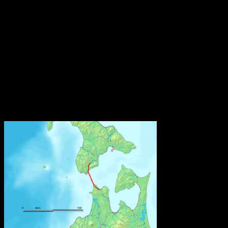
Den europeiska kemikaliemyndigheten, Echa, har fått i uppdrag att utve
ämnen. Syftet är att göra information om dessa ämnen tillgänglig under 
Från och med den 5 januari 2021 måste varje tillverkare, importör elle
av mer än 0,1 viktprocent lämna information till SCIP-databasen hos Ech
Bestämmelsen om anmälan till SCIP-databasen finns i EU:s avfallsdire
kemiska produkter och biotekniska organismer.
Källa: Kemikalieinspektionen
Världens näst längsta järnvägstunnel