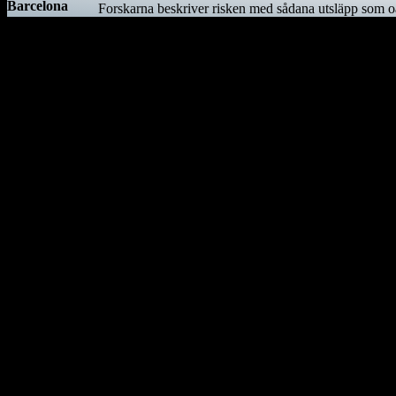
Barcelona
Forskarna beskriver risken med sådana utsläpp som oa
verkar
äntligen på
väg att bli
Kiwifågeln är nationalsymbol på Nya Zeeland. Det är 
färdigställd
efter 150 år
som
Ostindiefararen Götheborg
byggprojekt.
I mars 2021 är ostindiefararen Götheborg såld – för en symbolisk summa
Göteborg, hemmahamnen, kan det bli för gott. Vi hoppas dock att få 
Götheborg lämnar Göteborg den 8 juni 2022. Fartyget seglar genom norr
antal hamnar i Medelhavet och stannar sedan i Medelhavet under vin
Våren 2023 seglar fartyget vidare mot Suezkanalen, Röda havet och Dji
sig till de stora marknaderna Singapore, Vietnam, Hong Kong och slu
Utrota inte vargen i Uppland
I en skrivelse till Länsstyrelsen i Uppsala län kräver företrädare för
skjutas bort omedelbart. Det man i klartext vill är att utrota vargen i 
I en debattartikel i UNT(den 4 februari 2021) skriver företrädare för