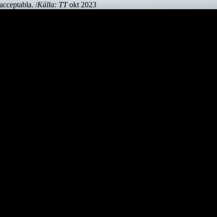
cceptabla. /
Källa: TT
okt 2023
en mycket skygg fågel, som främst är aktiv på nätterna. Den är tyvärr u
 till logistikföretaget Greencarrier. Företagets plan är att skeppet föl
se henne igen!
a Europa och Östersjön för att sedan färdas över Nordsjön, passera eng
tern 2022/2023.
bouti. Efter att ha korsat Indiska Oceanen anländer det till Indien. D
tligen Kina.
 en rad lokalavdelningar till Svenska Jägareförbundet (SJF) och Lantbru
Uppland.
 Svenska Rovdjursföreningen, Naturskyddsföreningen och boende i reviro