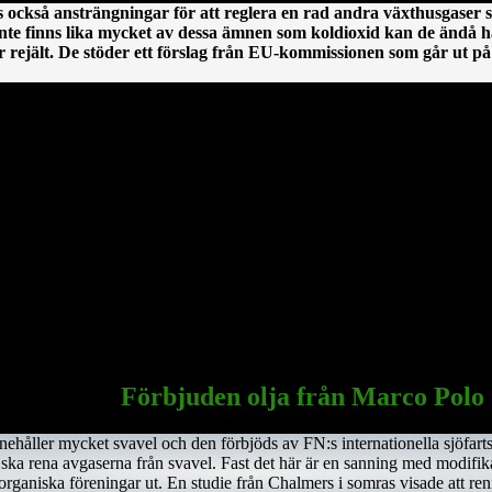
 också ansträngningar för att reglera en rad andra växthusgaser 
nte finns lika mycket av dessa ämnen som koldioxid kan de ändå ha
ejält. De stöder ett förslag från EU-kommissionen som går ut på 
En irländsk historia från Clonmacnoise
oscommon, till den här platsen. Saint Ciarán ska inte förväxlas med St
floden Shannon och över myrarna i de centrala delarna av ön.
sedermera kom att bli den första kristne krönte högkungen på Irland. 
Saint Ciarán, ännu inte trettiotre år gammal, i pesten. Han begravdes 
Sagrada Familia
i Barcelona
Förbjuden olja från Marco Polo
nnehåller mycket svavel och den förbjöds av FN:s internationella sjöfar
 ska rena avgaserna från svavel. Fast det här är en sanning med modifik
a organiska föreningar ut. En studie från Chalmers i somras visade att r