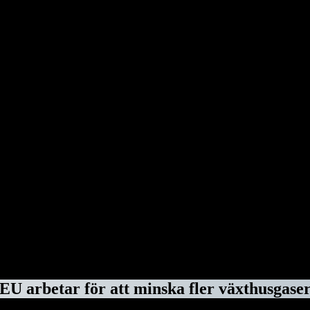
ala frågor för 42 % av de tillfrågade i åldern 16–30 år, där tv är den n
nda nyhetsplattformar och radio online än 16-18-åringar. Yngre deltaga
rt med 23 %).
Källa/ EU-kommissionen 2025
Donald Trump hämnas sina antagonister
till president i USA. I sista minuten har den avgående presidenten Joe 
chef för amerikanska smittskyddsenheten NIAID, under Coronapandemi
shälsoorganisationen WHO. Dessutom benådar Donald Trump en rad dömd
vokater hos advokatbyrån Covington & Burling på grund av att de bistå
s federala kontrakt – eftersom byråns tidigare medarbetare Marc Elias 
 säkerhetsklassningar, federala kontrakt och deras anställda fick inte 
ör dem.
ForskarVärlden.se 26 mars 2025
EU arbetar för att minska fler växthusgase