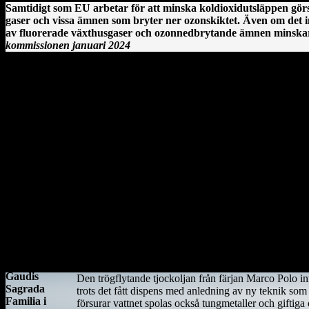
Samtidigt som EU arbetar för att minska koldioxidutsläppen görs
gaser och vissa ämnen som bryter ner ozonskiktet. Även om det i
av fluorerade växthusgaser och ozonnedbrytande ämnen minskar r
kommissionen januari 2024
Clonmacnoise kloster vid floden Shannon på Irland.
År 544 anlände Saint Ciarán, en ung man ifrån Rathcroghan i County R
särskilt viktig eftersom den stora öst–västliga landsvägen gick längs 
Här sammanträffade Saint Ciara'n med Diarmait mac Cerbaill. Han som 
blev den första av många kyrkor i regionen. Under hösten år 549 dog 
Antoni
Gaudis
Den trögflytande tjockoljan från färjan Marco Polo i
Sagrada
trots det fått dispens med anledning av ny teknik som
Familia i
försurar vattnet spolas också tungmetaller och giftig