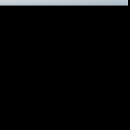
trotningshotad men projekt bedrivs för att rädda den.
jande år ska göra en ny resa till Asien och Kina. Men när hon lämnar
elska kanalen och ta sig till Biscayabukten. Hon lägger till vid ett
är börjar Götheborgs East Asia Tour och fartyget med besättning beger
karnas Riksförbund (LRF) att vargreviret som kallas Siggefora ska
mrådet att av vad vi vet i dag så är Glamsenreviret, som skribenterna