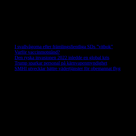
från SJF och LRF hänvisar till i det närmaste upplöst. Siggeforareviret 
Hanen i Siggeforareviret är avkomma efter en invandrad finskrysk varg
mest skyddsvärda vargarna i hela Sverige.
Källa: Svenska Rovdjursföreningen
Nyheter
I svallvågorna efter främlingsfientliga SDs ”vitbok”
16 septemb
Varför vaccinmotstånd?
31 augusti, 2025
Den ryska invasionen 2022 inledde en global kris
10 mars, 202
Trump sparkar personal på kärnvapenmyndighet
17 februari, 2
SMHI utvecklar bättre vädertjänster för obemannat flyg
12 febr
Nej till licensjakt på varg 2021
Vi anser att licensjakt på varg strider mot gällande lagstiftning i art
Rovdjursföreningen har därför skickat en skrivelse till samtliga berörda
Svenska Rovdjursföreningen
Europeisk databas ska främja giftfria kret