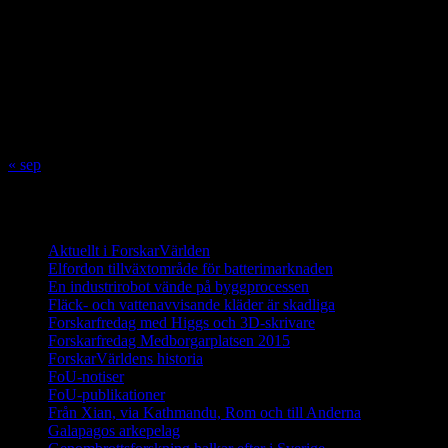
M
T
O
T
F
L
S
1
2
3
4
5
6
7
8
9
10
11
12
13
14
15
16
17
18
19
20
21
22
23
24
25
26
27
28
29
30
31
« sep
Innehåll
Aktuellt i ForskarVärlden
Elfordon tillväxtområde för batterimarknaden
En industrirobot vände på byggprocessen
Fläck- och vattenavvisande kläder är skadliga
Forskarfredag med Higgs och 3D-skrivare
Forskarfredag Medborgarplatsen 2015
ForskarVärldens historia
FoU-notiser
FoU-publikationer
Från Xian, via Kathmandu, Rom och till Anderna
Galapagos arkepelag