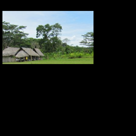
metanutsläpp via träd
Metanutsläppen via träd som växer i Amazonas är lika stora som
utsläppen från världens alla hav eller den arktiska tundran, enligt en
ny studie av forskare från bland annat Linköpings universitet.
Fynden presenteras i den ansedda tidskriften Nature.
Källa: LiU december 2017
Oförklarade väderfenomen över
ekvatorn i Ecuador