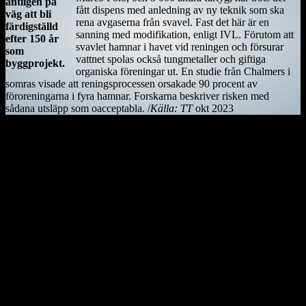
äntligen på
fått dispens med anledning av ny teknik som ska
väg att bli
rena avgaserna från svavel. Fast det här är en
färdigställd
sanning med modifikation, enligt IVL. Förutom att
efter 150 år
svavlet hamnar i havet vid reningen och försurar
som
vattnet spolas också tungmetaller och giftiga
byggprojekt.
organiska föreningar ut. En studie från Chalmers i
somras visade att reningsprocessen orsakade 90 procent av
föroreningarna i fyra hamnar. Forskarna beskriver risken med
sådana utsläpp som oacceptabla. /
Källa: TT
okt 2023
Kiwifågeln är nationalsymbol på Nya Zeeland. Det är en mycket
skygg fågel, som främst är aktiv på nätterna. Den är tyvärr
utrotningshotad men projekt bedrivs för att rädda den.
Ostindiefararen Götheborg
I mars 2021 är ostindiefararen Götheborg såld – för en symbolisk
summa till logistikföretaget Greencarrier. Företagets plan är att
skeppet följande år ska göra en ny resa till Asien och Kina. Men när
hon lämnar Göteborg, hemmahamnen, kan det bli för gott. Vi