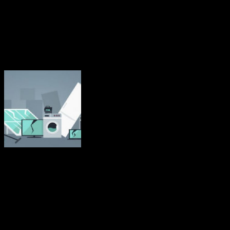
Källa: EU-kommissionen nov 2023
Mindre än 40 procent av EU:s elavfall
återvinns
Elavfall är det snabbast växande avfallsflödet i EU och mindre än 40
procent återvinns. Det avfall de genererar har blivit ett hinder för
EU:s insatser för att minska sitt ekologiska fotavtryck.
Elektroniskt och elektriskt avfall, eller e-avfall, omfattar en rad olika
produkter som kastas bort efter användning. Stora hushållsapparater,
t.ex. tvättmaskiner och elektriska spisar, samlas in mest och utgör
mer än hälften av allt insamlat e-avfall. Därefter följer it- och
telekommunikationsutrustning (bärbara datorer, skrivare),