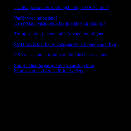
I svallvågorna efter främlingsfientliga SDs ”vitbok”
16
september, 2025
Varför vaccinmotstånd?
31 augusti, 2025
Den ryska invasionen 2022 inledde en global kris
10 mars,
2025
Trump sparkar personal på kärnvapenmyndighet
17 februari,
2025
SMHI utvecklar bättre vädertjänster för obemannat flyg
12
februari, 2025
USA-insats mot spridning av hiv/aids har avstannat
8 februari,
2025
Södra Italien färgas gul av afrikansk cyklon
8 februari, 2025
80 år sedan nazisternas förintelseläger
27 januari, 2025
En social klimatfond i EU
En ny
social klimatfond
föreslås inom EU som ska ge EU-
medlemmarna särskilda medel att hjälpa medborgarna att investera i
energieffektivitet, nya värme- och kylsyste m och renare mobilitet.
Fonden ska finansieras via EU-budgeten genom att 25 procent av
inkomsterna från utsläppshandeln används för att bekosta bränslen
för byggnader och vägtransporter. 72,2 miljarder euro ska ställas till
förfogande för EU-länderna år 2025–2032 via den fleråriga
budgetramen.