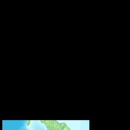
Den europeiska kemikaliemyndigheten, Echa, har fått i uppdrag att
utveckla den så kallade SCIP-databasen. Där ska leverantörer av
varor från och med nästa år anmäla ifall varorna innehåller särskilt
farliga ämnen. Syftet är att göra information om dessa ämnen
tillgänglig under varors och materials hela livscykel, inklusive i
avfallsledet.
Från och med den 5 januari 2021 måste varje tillverkare, importör
eller distributör av en vara som släpps ut på marknaden i EU/EES
och som innehåller ett särskilt farligt ämne på kandidatförteckningen
i en halt av mer än 0,1 viktprocent lämna information till SCIP-
databasen hos Echa. Kraven gäller inte återförsäljare som enbart
säljer varor direkt till konsumenter, som till exempel butiker.
Bestämmelsen om anmälan till SCIP-databasen finns i EU:s
avfallsdirektiv. Den har nu implementerats i svensk lagstiftning
genom en ändringsföreskrift till Kemikalieinspektionens föreskrifter
(KIFS 2017:7) om kemiska produkter och biotekniska organismer.
Källa: Kemikalieinspektionen
Världens näst längsta järnvägstunnel