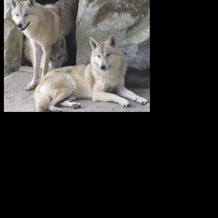
Vi anser att licensjakt på varg strider mot gällande lagstiftning i art-
och habitatdirektivet. Domslutet i Tapioloamålet bör påverka
Sveriges handlande när licensjakt på varg nu återigen diskuteras.
Svenska Rovdjursföreningen har därför skickat en skrivelse till
samtliga berörda länsstyrelser i Sverige.
Svenska Rovdjursföreningen
Europeisk databas ska främja giftfria
kretslopp