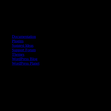
hjärnan reagerar på olika stimu­li. Av deras försök framgår tydligt hur
den främre hjärnbarken koordinerar aktiviteter i hjärnan som svar på
signaler eller aktiviteter från omgivningen.
Källa: UC Berkeley
Bloggroll
Documentation
Plugins
Suggest Ideas
Support Forum
Themes
WordPress Blog
WordPress Planet
Kinesisk kvinna på landsbygden
Den kinesiska befolkningen på landsbygden har en inkomst som är
en bråkdel av den som flertalet kineser i städerna tjänar. Den här
skillnaden ökar dessutom sedan 2008 .