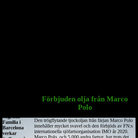
År 544 anlände Saint Ciarán, en ung man ifrån Rathcroghan i
County Roscommon, till den här platsen. Saint Ciarán ska inte
förväxlas med St. Ciarán av Saigir, som blev beskyddare av Osraige.
Platsen var då särskilt viktig eftersom den stora öst–västliga
landsvägen gick längs floden Shannon och över myrarna i de
centrala delarna av ön.
Här sammanträffade Saint Ciara'n med Diarmait mac Cerbaill. Han
som sedermera kom att bli den första kristne krönte högkungen på
Irland. Dessa män lät bygga den första kyrkan, en liten
träkonstruktion som blev den första av många kyrkor i regionen.
Under hösten år 549 dog Saint Ciarán, ännu inte trettiotre år
gammal, i pesten. Han begravdes under den nyuppförda träkyrkan.
Sagrada Familia
i Barcelona
Förbjuden olja från Marco
Antoni
Polo
Gaudis
Sagrada
Den trögflytande tjockoljan från färjan Marco Polo
Familia i
innehåller mycket svavel och den förbjöds av FN:s
Barcelona
internationella sjöfartsorganisation IMO år 2020.
verkar
Marco Polo, och 5 000 andra fartyg, har trots det