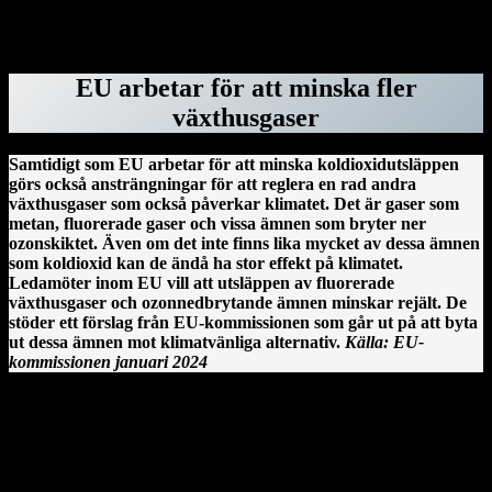
tystnadspengarna, har tidigare jobbat för dem.
ForskarVärlden.se 26 mars 2025
EU arbetar för att minska fler
växthusgaser
Samtidigt som EU arbetar för att minska koldioxidutsläppen
görs också ansträngningar för att reglera en rad andra
växthusgaser som också påverkar klimatet. Det är gaser som
metan, fluorerade gaser och vissa ämnen som bryter ner
ozonskiktet. Även om det inte finns lika mycket av dessa ämnen
som koldioxid kan de ändå ha stor effekt på klimatet.
Ledamöter inom EU vill att utsläppen av fluorerade
växthusgaser och ozonnedbrytande ämnen minskar rejält. De
stöder ett förslag från EU-kommissionen som går ut på att byta
ut dessa ämnen mot klimatvänliga alternativ.
Källa: EU-
kommissionen januari 2024
Clonmacnoise kloster vid floden Shannon på Irland.
En irländsk historia från Clonmacnoise