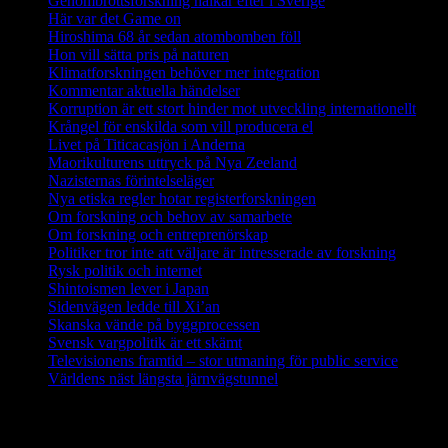
Genombrottsforskning halkar efter i Sverige
Här var det Game on
Hiroshima 68 år sedan atombomben föll
Hon vill sätta pris på naturen
Klimatforskningen behöver mer integration
Kommentar aktuella händelser
Korruption är ett stort hinder mot utveckling internationellt
Krångel för enskilda som vill producera el
Livet på Titicacasjön i Anderna
Maorikulturens uttryck på Nya Zeeland
Nazisternas förintelseläger
Nya etiska regler hotar registerforskningen
Om forskning och behov av samarbete
Om forskning och entreprenörskap
Politiker tror inte att väljare är intresserade av forskning
Rysk politik och internet
Shintoismen lever i Japan
Sidenvägen ledde till Xi’an
Skanska vände på byggprocessen
Svensk vargpolitik är ett skämt
Televisionens framtid – stor utmaning för public service
Världens näst längsta järnvägstunnel
Forskning i Amazonas avslöjar stora