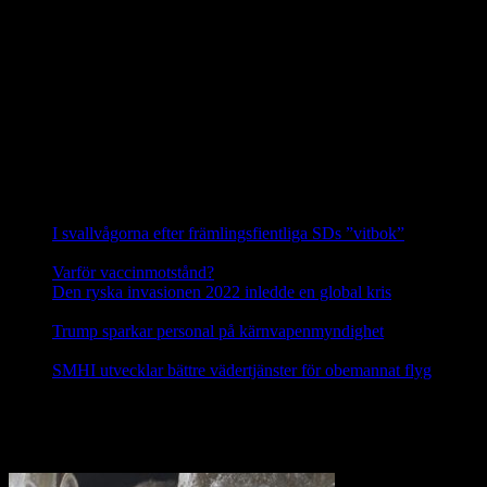
skribenterna från SJF och LRF hänvisar till i det närmaste upplöst.
Siggeforareviret är alltså i dag det enda säkerställda vargreviret i hela
Uppland.
Hanen i Siggeforareviret är avkomma efter en invandrad finskrysk
varg och honan är andra generationens avkomma till en annan
invandrare från detta område. Vargarna i Siggefora är därför
genetiskt sett de allra mest skyddsvärda vargarna i hela Sverige.
Källa: Svenska Rovdjursföreningen
Nyheter
I svallvågorna efter främlingsfientliga SDs ”vitbok”
16
september, 2025
Varför vaccinmotstånd?
31 augusti, 2025
Den ryska invasionen 2022 inledde en global kris
10 mars,
2025
Trump sparkar personal på kärnvapenmyndighet
17 februari,
2025
SMHI utvecklar bättre vädertjänster för obemannat flyg
12
februari, 2025
Nej till licensjakt på varg 2021