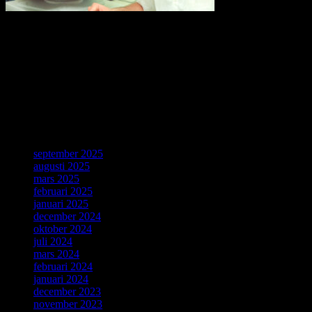
Thirty years ago, a young computer expert, Tim Berners-Lee,
working at CERN combined ideas about accessing information with
a desire for broad connectivity and openness. His proposal became
the World Wide Web. CERN is celebrating the 30th anniversary of
this revolutionary invention with a special day on 12 March.
Källa: CERN, Geneve, 4 Mars 2019.
ForskarVärlden
september 2025
augusti 2025
mars 2025
februari 2025
januari 2025
december 2024
oktober 2024
juli 2024
mars 2024
februari 2024
januari 2024
december 2023
november 2023