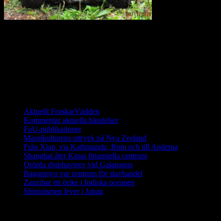
För 40 år sedan fanns det bara 15 sköldpaddor kvar på
Galapagosöarna. Sedan dess har ett stort arbete utförts för att
återinföra sköldpaddor som fötts upp i fångenskap. I dagsläget
(2014) finns det fler än 1000 galapagossköldpaddor på de unika
öarna och de räknas ha en stabil population.
Ett digitalt magasin om aktuell forskning
Aktuellt ForskarVärlden
Kommentar aktuella händelser
FoU-publikationer
Maorikulturens uttryck på Nya Zeeland
Från Xian, via Kathmandu, Rom och till Anderna
Shanghai åter Kinas finansiella centrum
Orörda djuphavsrev vid Galapagos
Bagamoyo var centrum för slavhandel
Zanzibar ett örike i Indiska oceanen
Shintoismen lever i Japan
Senaste nyhetsnotiser