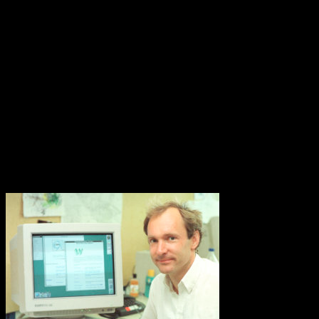
Konstgödsel hotar Barriärrevet
Forskare kräver nu krafttag mot den alltför höga användningen av
konstgödsel som når haven och ligger bakom återkommande utbrott
av korallätande sjöstjärnor på Stora Barriärrevet. Tillsammans med
korallblekning genom klimatuppvärmningen kan det innebära att
Australiens korallrev aldrig återhämtar sig.
Källa: WWF
World Wide Web 30 år