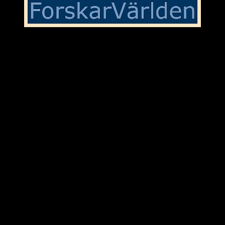
I svallvågorna efter SDs ”vitbok”
Sverigedemokraternas rötter inom nazismen och nationalsocialismen
är väl inte längre någon hemlighet och att Jessica Stegruds(SD)
uttalande om en debatt i SVT endast är toppen på isberget är ganska
tydligt. Det var väl meningen att SDs ”vitbok” en gång för alla
skulle rentvå dagens medlemmar från partiets historiska arv.
Men det blev väl inget av med det. Ständigt nya avslöjanden runt
om i landet om invandrarfientliga uttalanden och agerande från
representanter för SD poppar upp med jämna mellanrum. Framtiden
ser dyster ut för landet om främlingsfientliga SD och partiledaren
Jimmy Åkesson skulle erbjudas plats i nästa borgliga regering. Det
vore väl närmast en katastrof för Sverige som nation och svenska
folket.
9/9-2025
Kommentar/ForskarVärlden
.se