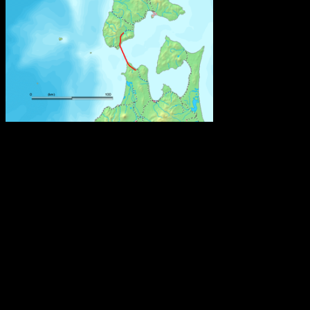
Den är 53,85 kilometer lång och går under Tsugarusundet i norra
Japan mellan de två största japanska öarna, Honshu och Hokaido.
Roms tidiga historia
Omkring 650 f.Kr. hamnade den ännu oansenliga bosättningen
under etruskiskt välde och omslöts enligt etruskisk sed av ett
"pomerium", en obebodd gränszon, och uppkallades efter den
etruskiska ätten Rumina. En annan teori är att ordet härleds från det
etruskiska ordet för flod, rumon, och ytterligare en att ätten istället
kallades gens Romilii eller gens Romana.