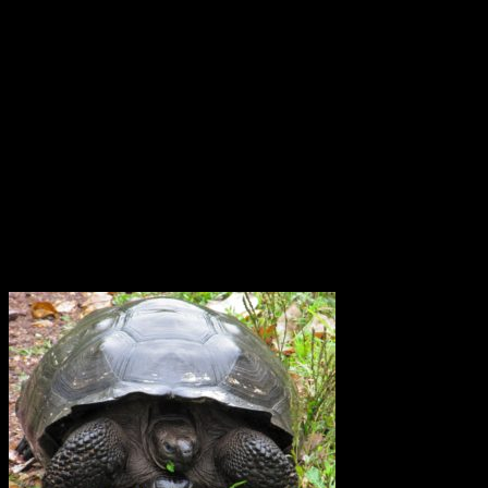
Monumentet Mitad del Mundo ligger nära San Antonio de
Pichincha, tre mil norr om Quito i Ecuador. Modern teknologi har
placerat ekvatorn ungefär 240 meter norr om denna linje. Effekten
av jordens rotation, corioliseffekten, är svag nära ekvatorn. Den
dominerande rörelsen är stigande uppvärmd luft, konvektion. Därför
skulle man kunna tro att den tropiska cirkulationen är ganska
okomplicerad Forskarna har upptäckt att vinden kring ekvatorn i
atmosfärsskiktet på 15 till 50 km höjd växlar mellan ostlig och
västlig riktning med en period på 26 månader. Den växlar på detta
sätt och därtill var tjugosjätte månad. Det är det ingen som hittills
riktigt har kunnat förklara varför.
Elefantsköldpadda Galapagos