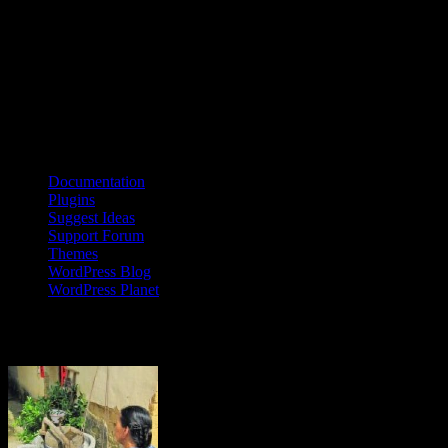
Neuroforskare vid Berkeley i Kalifornien har i experiment visat hur
hjärnan reagerar på olika stimu­li. Av deras försök framgår tydligt hur
den främre hjärnbarken koordinerar aktiviteter i hjärnan som svar på
signaler eller aktiviteter från omgivningen.
Källa: UC Berkeley
Bloggroll
Documentation
Plugins
Suggest Ideas
Support Forum
Themes
WordPress Blog
WordPress Planet
Kinesisk kvinna på landsbygden