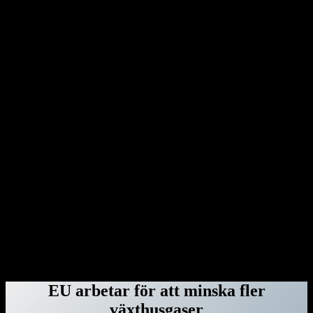
som riskerar att utsättas för Donald Trumps hämnd. En av dem är
Anthony S Fauci, chef för amerikanska smittskyddsenheten NIAID,
under Coronapandemin. Med Donald Trump gör USA halt för
miljöarbetet. Han lämnar klimatavtalet från Paris och säger samtidigt
upp avtalet med världshälsoorganisationen WHO. Dessutom
benådar Donald Trump en rad dömda våldsverkare från stormningen
av Capitolium i Washington den 6 januari 2021.
Genom dekret har Donald Trump dragit in säkerhetsklassningar för
advokater hos advokatbyrån Covington & Burling på grund av att
de bistått särskilda åklagaren Jack Smith med råd vid åtalen mot
honom. Donald Trump har gjort detsamma med Perkins Coie – och
rivit upp deras federala kontrakt – eftersom byråns tidigare
medarbetare Marc Elias var högst delaktig i att ta fram den ökända
Steele-rapporten. Därefter var det advokatbyrån Paul, Weiss tur.
Byrån blev av med sina säkerhetsklassningar, federala kontrakt och
deras anställda fick inte längre vistas i regeringsbyggnader. Orsaken:
Mark Pomerantz, som bistod Alvin Bragg i åtalet om
tystnadspengarna, har tidigare jobbat för dem.
ForskarVärlden.se 26 mars 2025
EU arbetar för att minska fler
växthusgaser