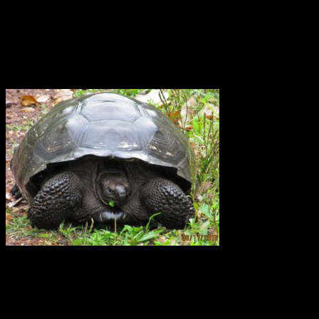
västlig riktning med en period på 26 månader. Den växlar på detta
sätt och därtill var tjugosjätte månad. Det är det ingen som hittills
riktigt har kunnat förklara varför.
Elefantsköldpadda Galapagos
För 40 år sedan fanns det bara 15 sköldpaddor kvar på
Galapagosöarna. Sedan dess har ett stort arbete utförts för att
återinföra sköldpaddor som fötts upp i fångenskap. I dagsläget
(2014) finns det fler än 1000 galapagossköldpaddor på de unika
öarna och de räknas ha en stabil population.