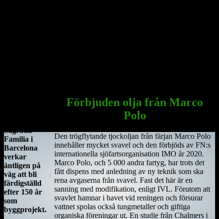
Här sammanträffade Saint Ciara'n med Diarmait mac Cerbaill. Han
som sedermera kom att bli den första kristne krönte högkungen på
Irland. Dessa män lät bygga den första kyrkan, en liten
träkonstruktion som blev den första av många kyrkor i regionen.
Under hösten år 549 dog Saint Ciarán, ännu inte trettiotre år
gammal, i pesten. Han begravdes under den nyuppförda träkyrkan.
Sagrada Familia
i Barcelona
Förbjuden olja från Marco
Antoni
Polo
Gaudis
Sagrada
Den trögflytande tjockoljan från färjan Marco Polo
Familia i
innehåller mycket svavel och den förbjöds av FN:s
Barcelona
internationella sjöfartsorganisation IMO år 2020.
verkar
Marco Polo, och 5 000 andra fartyg, har trots det
äntligen på
fått dispens med anledning av ny teknik som ska
väg att bli
rena avgaserna från svavel. Fast det här är en
färdigställd
sanning med modifikation, enligt IVL. Förutom att
efter 150 år
svavlet hamnar i havet vid reningen och försurar
som
vattnet spolas också tungmetaller och giftiga
byggprojekt.
organiska föreningar ut. En studie från Chalmers i