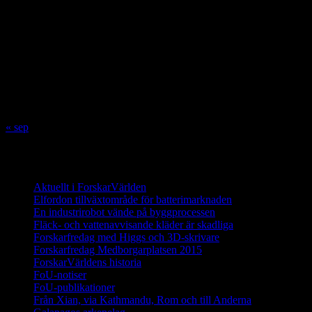
augusti 2026
M
T
O
T
F
L
S
1
2
3
4
5
6
7
8
9
10
11
12
13
14
15
16
17
18
19
20
21
22
23
24
25
26
27
28
29
30
31
« sep
Innehåll
Aktuellt i ForskarVärlden
Elfordon tillväxtområde för batterimarknaden
En industrirobot vände på byggprocessen
Fläck- och vattenavvisande kläder är skadliga
Forskarfredag med Higgs och 3D-skrivare
Forskarfredag Medborgarplatsen 2015
ForskarVärldens historia
FoU-notiser
FoU-publikationer
Från Xian, via Kathmandu, Rom och till Anderna