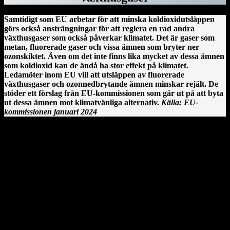
Samtidigt som EU arbetar för att minska koldioxidutsläppen
görs också ansträngningar för att reglera en rad andra
växthusgaser som också påverkar klimatet. Det är gaser som
metan, fluorerade gaser och vissa ämnen som bryter ner
ozonskiktet. Även om det inte finns lika mycket av dessa ämnen
som koldioxid kan de ändå ha stor effekt på klimatet.
Ledamöter inom EU vill att utsläppen av fluorerade
växthusgaser och ozonnedbrytande ämnen minskar rejält. De
stöder ett förslag från EU-kommissionen som går ut på att byta
ut dessa ämnen mot klimatvänliga alternativ.
Källa: EU-
kommissionen januari 2024
Clonmacnoise kloster vid floden Shannon på Irland.
En irländsk historia från Clonmacnoise
År 544 anlände Saint Ciarán, en ung man ifrån Rathcroghan i
County Roscommon, till den här platsen. Saint Ciarán ska inte
förväxlas med St. Ciarán av Saigir, som blev beskyddare av Osraige.
Platsen var då särskilt viktig eftersom den stora öst–västliga
landsvägen gick längs floden Shannon och över myrarna i de
centrala delarna av ön.