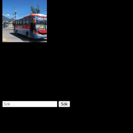
Regeringen skickar säkerhetsstyrkor till ett avlägset område i
Anderna för att försöka ta kontroll över oreglerad gruvbrytning och
annan illegal verksamhet som pågår där. Runt 2 400 soldater och
poliser intog staden La Merced de Buenos Aires där våldsamma
sammandrabbningar har inträffat mellan olika grupper som ägnar sig
åt mineralbrytning. Det finns rapporter om mord, sexuellt
utnyttjande, människohandel, penningtvätt och skatteflykt i regionen
där runt 10 000 människor är aktiva inom den illegala gruvdriften.
Källa: Utrikespolitiska institutet juli 2019
Sök
efter:
Tankens väg i hjärnan