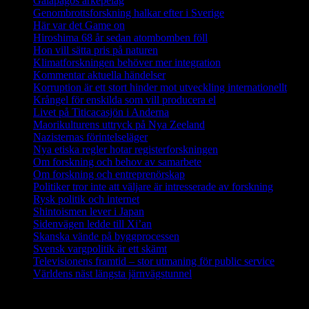
Galapagos arkepelag
Genombrottsforskning halkar efter i Sverige
Här var det Game on
Hiroshima 68 år sedan atombomben föll
Hon vill sätta pris på naturen
Klimatforskningen behöver mer integration
Kommentar aktuella händelser
Korruption är ett stort hinder mot utveckling internationellt
Krångel för enskilda som vill producera el
Livet på Titicacasjön i Anderna
Maorikulturens uttryck på Nya Zeeland
Nazisternas förintelseläger
Nya etiska regler hotar registerforskningen
Om forskning och behov av samarbete
Om forskning och entreprenörskap
Politiker tror inte att väljare är intresserade av forskning
Rysk politik och internet
Shintoismen lever i Japan
Sidenvägen ledde till Xi’an
Skanska vände på byggprocessen
Svensk vargpolitik är ett skämt
Televisionens framtid – stor utmaning för public service
Världens näst längsta järnvägstunnel
Forskning i Amazonas avslöjar stora