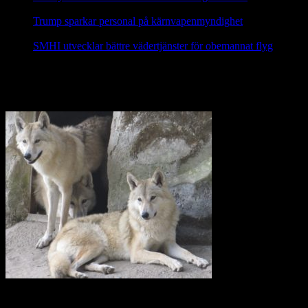
2025
Trump sparkar personal på kärnvapenmyndighet
17 februari,
2025
SMHI utvecklar bättre vädertjänster för obemannat flyg
12
februari, 2025
Nej till licensjakt på varg 2021
Vi anser att licensjakt på varg strider mot gällande lagstiftning i art-