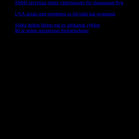
SMHI utvecklar bättre vädertjänster för obemannat flyg
12
februari, 2025
USA-insats mot spridning av hiv/aids har avstannat
8 februari,
2025
Södra Italien färgas gul av afrikansk cyklon
8 februari, 2025
80 år sedan nazisternas förintelseläger
27 januari, 2025
En social klimatfond i EU
En ny
social klimatfond
föreslås inom EU som ska ge EU-
medlemmarna särskilda medel att hjälpa medborgarna att investera i
energieffektivitet, nya värme- och kylsyste m och renare mobilitet.
Fonden ska finansieras via EU-budgeten genom att 25 procent av
inkomsterna från utsläppshandeln används för att bekosta bränslen
för byggnader och vägtransporter. 72,2 miljarder euro ska ställas till
förfogande för EU-länderna år 2025–2032 via den fleråriga
budgetramen.
Källa: EU-kommissionen nov 2023
Mindre än 40 procent av EU:s elavfall
återvinns