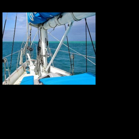
Konstgödsel hotar Barriärrevet
Forskare kräver nu krafttag mot den alltför höga användningen av
konstgödsel som når haven och ligger bakom återkommande utbrott
av korallätande sjöstjärnor på Stora Barriärrevet. Tillsammans med
korallblekning genom klimatuppvärmningen kan det innebära att
Australiens korallrev aldrig återhämtar sig.
Källa: WWF
World Wide Web 30 år