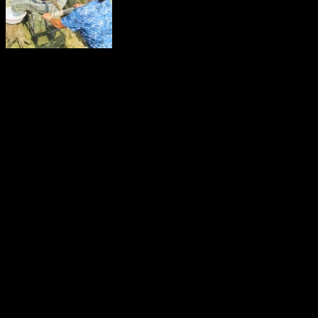
Den kinesiska befolkningen på landsbygden har en inkomst som är
en bråkdel av den som flertalet kineser i städerna tjänar. Den här
skillnaden ökar dessutom sedan 2008 .
Livet i Anderna
Färre skjutna elefanter
För första gången sedan 2009 understiger antalet illegalt skjutna
afrikanska elefanter fem procent av populationen, enligt en aktuell
rapport(2016). I Afrika dödas många elefanter av olika kriminella
nätverk som tjänar stora pengar på elfen­ben.
Elefanter är fantastiska på många sätt. De har en orolig förmåga att
”tala” med andra elefan­ter. En elefant kan kommu­nicera med olika
sorters ljud för att varna om faror, eller för att kalla på ma­ken, makan