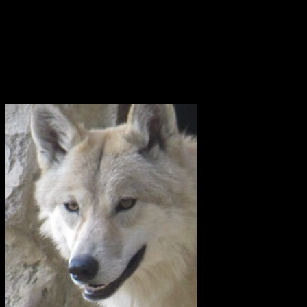
Våren 2023 seglar fartyget vidare mot Suezkanalen, Röda havet och
Djibouti. Efter att ha korsat Indiska Oceanen anländer det till Indien.
Där börjar Götheborgs East Asia Tour och fartyget med besättning
beger sig till de stora marknaderna Singapore, Vietnam, Hong Kong
och slutligen Kina.
Utrota inte vargen i Uppland