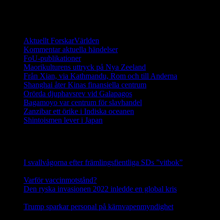
Ett digitalt magasin om aktuell forskning
Aktuellt ForskarVärlden
Kommentar aktuella händelser
FoU-publikationer
Maorikulturens uttryck på Nya Zeeland
Från Xian, via Kathmandu, Rom och till Anderna
Shanghai åter Kinas finansiella centrum
Orörda djuphavsrev vid Galapagos
Bagamoyo var centrum för slavhandel
Zanzibar ett örike i Indiska oceanen
Shintoismen lever i Japan
Senaste nyhetsnotiser
I svallvågorna efter främlingsfientliga SDs ”vitbok”
16
september, 2025
Varför vaccinmotstånd?
31 augusti, 2025
Den ryska invasionen 2022 inledde en global kris
10 mars,
2025
Trump sparkar personal på kärnvapenmyndighet
17 februari,
2025