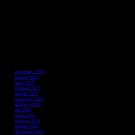
Thirty years ago, a young computer expert, Tim Berners-Lee,
working at CERN combined ideas about accessing information with
a desire for broad connectivity and openness. His proposal became
the World Wide Web. CERN is celebrating the 30th anniversary of
this revolutionary invention with a special day on 12 March.
Källa: CERN, Geneve, 4 Mars 2019.
ForskarVärlden
september 2025
augusti 2025
mars 2025
februari 2025
januari 2025
december 2024
oktober 2024
juli 2024
mars 2024
februari 2024
januari 2024
december 2023