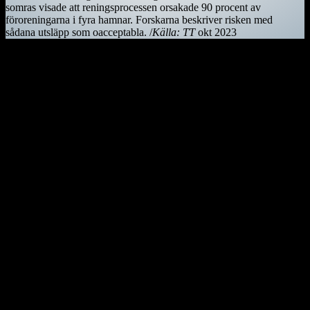
somras visade att reningsprocessen orsakade 90 procent av
föroreningarna i fyra hamnar. Forskarna beskriver risken med
sådana utsläpp som oacceptabla. /
Källa: TT
okt 2023
Kiwifågeln är nationalsymbol på Nya Zeeland. Det är en mycket
skygg fågel, som främst är aktiv på nätterna. Den är tyvärr
utrotningshotad men projekt bedrivs för att rädda den.
Ostindiefararen Götheborg
I mars 2021 är ostindiefararen Götheborg såld – för en symbolisk
summa till logistikföretaget Greencarrier. Företagets plan är att
skeppet följande år ska göra en ny resa till Asien och Kina. Men när
hon lämnar Göteborg, hemmahamnen, kan det bli för gott. Vi
hoppas dock att få se henne igen!
Götheborg lämnar Göteborg den 8 juni 2022. Fartyget seglar genom
norra Europa och Östersjön för att sedan färdas över Nordsjön,
passera engelska kanalen och ta sig till Biscayabukten. Hon lägger
till vid ett antal hamnar i Medelhavet och stannar sedan i Medelhavet
under vintern 2022/2023.