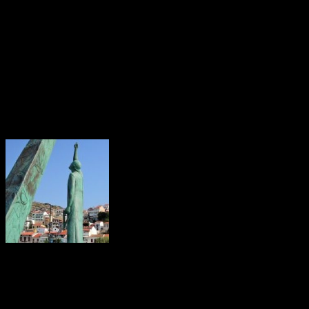
eller på sina ungar och för att skrämma andra elefanter.
Dessa ljud kan inte alltid uppfattas av männi­skor, efter­som
frekvensen i vissa fall understiger 20 hertz. Den lägsta frekvens vi
människor kan uppfatta är cirka 20 hertz. Emellanåt ”lyssnar” ele­
fanten också med fötterna, eftersom lågfrekventa ljud fort­plan­tar sig
som vibrationer i marken.
Augusti 2016
Pythagoras
Pythagoras är mest känd för Pythagoras sats, den formel som ger
förhållandet mellan kateterna och hypo­te­nu­san i en rätvinklig
triangel.
Pythagoras föddes på den grekiska ön Samos. Hans mor kom från