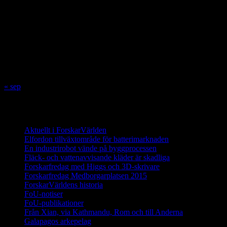
M
T
O
T
F
L
S
1
2
3
4
5
6
7
8
9
10
11
12
13
14
15
16
17
18
19
20
21
22
23
24
25
26
27
28
29
30
31
« sep
Innehåll
Aktuellt i ForskarVärlden
Elfordon tillväxtområde för batterimarknaden
En industrirobot vände på byggprocessen
Fläck- och vattenavvisande kläder är skadliga
Forskarfredag med Higgs och 3D-skrivare
Forskarfredag Medborgarplatsen 2015
ForskarVärldens historia
FoU-notiser
FoU-publikationer
Från Xian, via Kathmandu, Rom och till Anderna
Galapagos arkepelag