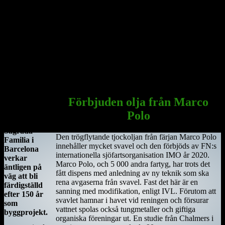
Här sammanträffade Saint Ciara'n med Diarmait mac Cerbaill. Han
som sedermera kom att bli den första kristne krönte högkungen på
Irland. Dessa män lät bygga den första kyrkan, en liten
träkonstruktion som blev den första av många kyrkor i regionen.
Under hösten år 549 dog Saint Ciarán, ännu inte trettiotre år
gammal, i pesten. Han begravdes under den nyuppförda träkyrkan.
Sagrada Familia
i Barcelona
Förbjuden olja från Marco
Antoni
Polo
Gaudis
Sagrada
Den trögflytande tjockoljan från färjan Marco Polo
Familia i
innehåller mycket svavel och den förbjöds av FN:s
Barcelona
internationella sjöfartsorganisation IMO år 2020.
verkar
Marco Polo, och 5 000 andra fartyg, har trots det
äntligen på
fått dispens med anledning av ny teknik som ska
väg att bli
rena avgaserna från svavel. Fast det här är en
färdigställd
sanning med modifikation, enligt IVL. Förutom att
efter 150 år
svavlet hamnar i havet vid reningen och försurar
som
vattnet spolas också tungmetaller och giftiga
byggprojekt.
organiska föreningar ut. En studie från Chalmers i