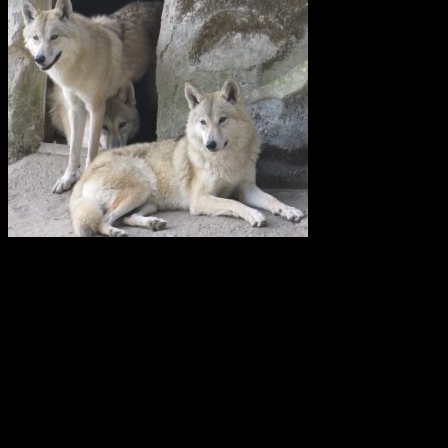
Vi anser att licensjakt på varg strider mot gällande lagstiftning i art-
och habitatdirektivet. Domslutet i Tapioloamålet bör påverka
Sveriges handlande när licensjakt på varg nu återigen diskuteras.
Svenska Rovdjursföreningen har därför skickat en skrivelse till
samtliga berörda länsstyrelser i Sverige.
Svenska Rovdjursföreningen
Europeisk databas ska främja giftfria
kretslopp