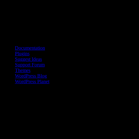
hjärnan reagerar på olika stimu­li. Av deras försök framgår tydligt hur
den främre hjärnbarken koordinerar aktiviteter i hjärnan som svar på
signaler eller aktiviteter från omgivningen.
Källa: UC Berkeley
Bloggroll
Documentation
Plugins
Suggest Ideas
Support Forum
Themes
WordPress Blog
WordPress Planet
Kinesisk kvinna på landsbygden
Den kinesiska befolkningen på landsbygden har en inkomst som är
en bråkdel av den som flertalet kineser i städerna tjänar. Den här
skillnaden ökar dessutom sedan 2008 .