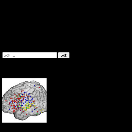
Regeringen skickar säkerhetsstyrkor till ett avlägset område i
Anderna för att försöka ta kontroll över oreglerad gruvbrytning och
annan illegal verksamhet som pågår där. Runt 2 400 soldater och
poliser intog staden La Merced de Buenos Aires där våldsamma
sammandrabbningar har inträffat mellan olika grupper som ägnar sig
åt mineralbrytning. Det finns rapporter om mord, sexuellt
utnyttjande, människohandel, penningtvätt och skatteflykt i regionen
där runt 10 000 människor är aktiva inom den illegala gruvdriften.
Källa: Utrikespolitiska institutet juli 2019
Sök
efter:
Tankens väg i hjärnan
Neuroforskare vid Berkeley i Kalifornien har i experiment visat hur