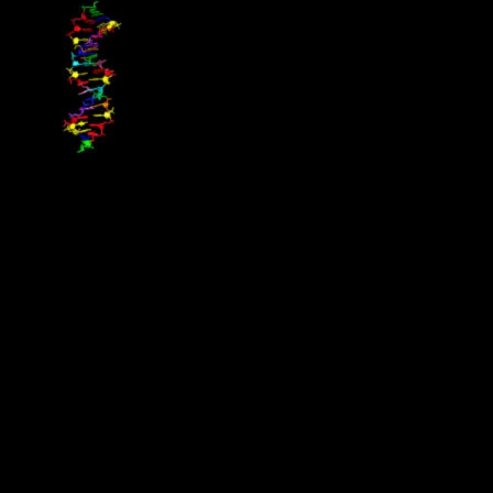
Forskare i USA har byggt ett “främmande” DNA-system i form av
åtta byggstensbokstäver (nukleotider), vilket expanderar den
genetiska koden från våra fyra vanliga till det dubbla. Upptäckten
publicerades i Science, och det nya DNA-systemet sägs möta alla
krav för darwinistisk evolution och kan även transkriberas till RNA.
Det kommer bli viktigt för framtida syntetisk-biologiska
applikationer att expandera kunskapen om molekylära strukturer
som skulle kunna vara kapabla till att tillåta liv, både här på jorden
och någon annanstans i universum.
Källa : Populär Astronomi
Militär mot illegal gruvbrytning i Ecuador