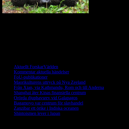
För 40 år sedan fanns det bara 15 sköldpaddor kvar på
Galapagosöarna. Sedan dess har ett stort arbete utförts för att
återinföra sköldpaddor som fötts upp i fångenskap. I dagsläget
(2014) finns det fler än 1000 galapagossköldpaddor på de unika
öarna och de räknas ha en stabil population.
Ett digitalt magasin om aktuell forskning
Aktuellt ForskarVärlden
Kommentar aktuella händelser
FoU-publikationer
Maorikulturens uttryck på Nya Zeeland
Från Xian, via Kathmandu, Rom och till Anderna
Shanghai åter Kinas finansiella centrum
Orörda djuphavsrev vid Galapagos
Bagamoyo var centrum för slavhandel
Zanzibar ett örike i Indiska oceanen
Shintoismen lever i Japan
Senaste nyhetsnotiser