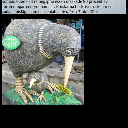
somras visade att reningsprocessen orsakade 90 procent av
föroreningarna i fyra hamnar. Forskarna beskriver risken med
sådana utsläpp som oacceptabla. /
Källa: TT
okt 2023
Kiwifågeln är nationalsymbol på Nya Zeeland. Det är en mycket
skygg fågel, som främst är aktiv på nätterna. Den är tyvärr
utrotningshotad men projekt bedrivs för att rädda den.