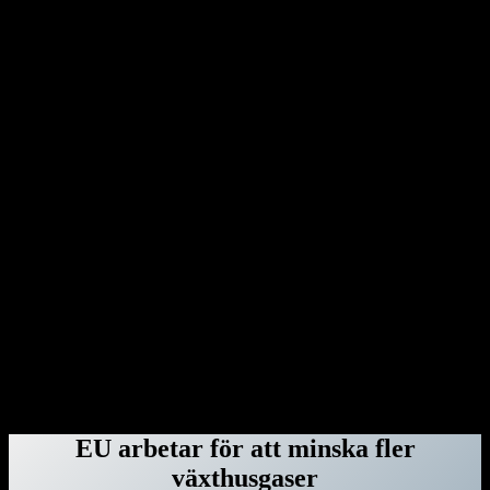
som riskerar att utsättas för Donald Trumps hämnd. En av dem är
Anthony S Fauci, chef för amerikanska smittskyddsenheten NIAID,
under Coronapandemin. Med Donald Trump gör USA halt för
miljöarbetet. Han lämnar klimatavtalet från Paris och säger samtidigt
upp avtalet med världshälsoorganisationen WHO. Dessutom
benådar Donald Trump en rad dömda våldsverkare från stormningen
av Capitolium i Washington den 6 januari 2021.
Genom dekret har Donald Trump dragit in säkerhetsklassningar för
advokater hos advokatbyrån Covington & Burling på grund av att
de bistått särskilda åklagaren Jack Smith med råd vid åtalen mot
honom. Donald Trump har gjort detsamma med Perkins Coie – och
rivit upp deras federala kontrakt – eftersom byråns tidigare
medarbetare Marc Elias var högst delaktig i att ta fram den ökända
Steele-rapporten. Därefter var det advokatbyrån Paul, Weiss tur.
Byrån blev av med sina säkerhetsklassningar, federala kontrakt och
deras anställda fick inte längre vistas i regeringsbyggnader. Orsaken:
Mark Pomerantz, som bistod Alvin Bragg i åtalet om
tystnadspengarna, har tidigare jobbat för dem.
ForskarVärlden.se 26 mars 2025
EU arbetar för att minska fler
växthusgaser