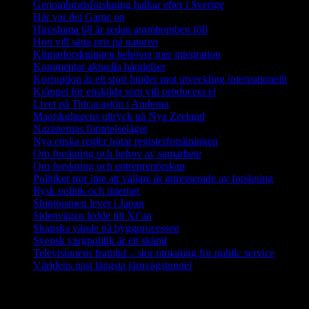
Genombrottsforskning halkar efter i Sverige
Här var det Game on
Hiroshima 68 år sedan atombomben föll
Hon vill sätta pris på naturen
Klimatforskningen behöver mer integration
Kommentar aktuella händelser
Korruption är ett stort hinder mot utveckling internationellt
Krångel för enskilda som vill producera el
Livet på Titicacasjön i Anderna
Maorikulturens uttryck på Nya Zeeland
Nazisternas förintelseläger
Nya etiska regler hotar registerforskningen
Om forskning och behov av samarbete
Om forskning och entreprenörskap
Politiker tror inte att väljare är intresserade av forskning
Rysk politik och internet
Shintoismen lever i Japan
Sidenvägen ledde till Xi’an
Skanska vände på byggprocessen
Svensk vargpolitik är ett skämt
Televisionens framtid – stor utmaning för public service
Världens näst längsta järnvägstunnel
Forskning i Amazonas avslöjar stora