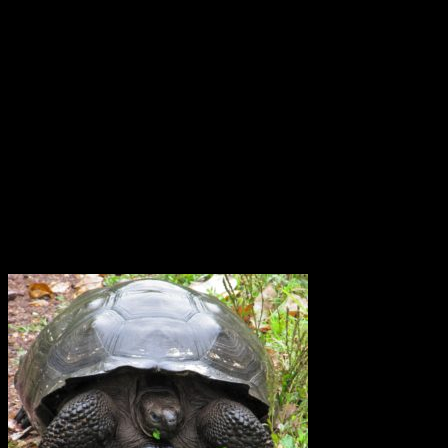
Monumentet Mitad del Mundo ligger nära San Antonio de
Pichincha, tre mil norr om Quito i Ecuador. Modern teknologi har
placerat ekvatorn ungefär 240 meter norr om denna linje. Effekten
av jordens rotation, corioliseffekten, är svag nära ekvatorn. Den
dominerande rörelsen är stigande uppvärmd luft, konvektion. Därför
skulle man kunna tro att den tropiska cirkulationen är ganska
okomplicerad Forskarna har upptäckt att vinden kring ekvatorn i
atmosfärsskiktet på 15 till 50 km höjd växlar mellan ostlig och
västlig riktning med en period på 26 månader. Den växlar på detta
sätt och därtill var tjugosjätte månad. Det är det ingen som hittills
riktigt har kunnat förklara varför.
Elefantsköldpadda Galapagos