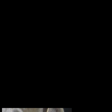
Ostindiefararen Götheborg
I mars 2021 är ostindiefararen Götheborg såld – för en symbolisk
summa till logistikföretaget Greencarrier. Företagets plan är att
skeppet följande år ska göra en ny resa till Asien och Kina. Men när
hon lämnar Göteborg, hemmahamnen, kan det bli för gott. Vi
hoppas dock att få se henne igen!
Götheborg lämnar Göteborg den 8 juni 2022. Fartyget seglar genom
norra Europa och Östersjön för att sedan färdas över Nordsjön,
passera engelska kanalen och ta sig till Biscayabukten. Hon lägger
till vid ett antal hamnar i Medelhavet och stannar sedan i Medelhavet
under vintern 2022/2023.
Våren 2023 seglar fartyget vidare mot Suezkanalen, Röda havet och
Djibouti. Efter att ha korsat Indiska Oceanen anländer det till Indien.
Där börjar Götheborgs East Asia Tour och fartyget med besättning
beger sig till de stora marknaderna Singapore, Vietnam, Hong Kong
och slutligen Kina.
Utrota inte vargen i Uppland