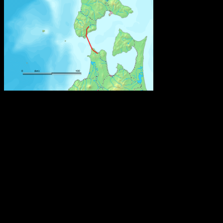
Den är 53,85 kilometer lång och går under Tsugarusundet i norra
Japan mellan de två största japanska öarna, Honshu och Hokaido.
Roms tidiga historia
Omkring 650 f.Kr. hamnade den ännu oansenliga bosättningen
under etruskiskt välde och omslöts enligt etruskisk sed av ett
"pomerium", en obebodd gränszon, och uppkallades efter den
etruskiska ätten Rumina. En annan teori är att ordet härleds från det
etruskiska ordet för flod, rumon, och ytterligare en att ätten istället
kallades gens Romilii eller gens Romana.