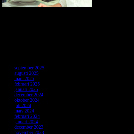
Thirty years ago, a young computer expert, Tim Berners-Lee,
working at CERN combined ideas about accessing information with
a desire for broad connectivity and openness. His proposal became
the World Wide Web. CERN is celebrating the 30th anniversary of
this revolutionary invention with a special day on 12 March.
Källa: CERN, Geneve, 4 Mars 2019.
ForskarVärlden
september 2025
augusti 2025
mars 2025
februari 2025
januari 2025
december 2024
oktober 2024
juli 2024
mars 2024
februari 2024
januari 2024
december 2023
november 2023