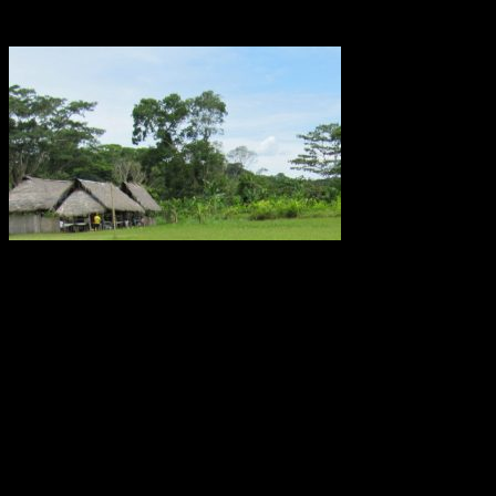
metanutsläpp via träd
Metanutsläppen via träd som växer i Amazonas är lika stora som
utsläppen från världens alla hav eller den arktiska tundran, enligt en
ny studie av forskare från bland annat Linköpings universitet.
Fynden presenteras i den ansedda tidskriften Nature.
Källa: LiU december 2017
Oförklarade väderfenomen över
ekvatorn i Ecuador