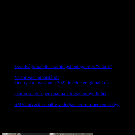
skribenterna från SJF och LRF hänvisar till i det närmaste upplöst.
Siggeforareviret är alltså i dag det enda säkerställda vargreviret i hela
Uppland.
Hanen i Siggeforareviret är avkomma efter en invandrad finskrysk
varg och honan är andra generationens avkomma till en annan
invandrare från detta område. Vargarna i Siggefora är därför
genetiskt sett de allra mest skyddsvärda vargarna i hela Sverige.
Källa: Svenska Rovdjursföreningen
Nyheter
I svallvågorna efter främlingsfientliga SDs ”vitbok”
16
september, 2025
Varför vaccinmotstånd?
31 augusti, 2025
Den ryska invasionen 2022 inledde en global kris
10 mars,
2025
Trump sparkar personal på kärnvapenmyndighet
17 februari,
2025
SMHI utvecklar bättre vädertjänster för obemannat flyg
12
februari, 2025
Nej till licensjakt på varg 2021