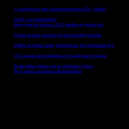
I svallvågorna efter främlingsfientliga SDs ”vitbok”
16
september, 2025
Varför vaccinmotstånd?
31 augusti, 2025
Den ryska invasionen 2022 inledde en global kris
10 mars,
2025
Trump sparkar personal på kärnvapenmyndighet
17 februari,
2025
SMHI utvecklar bättre vädertjänster för obemannat flyg
12
februari, 2025
USA-insats mot spridning av hiv/aids har avstannat
8 februari,
2025
Södra Italien färgas gul av afrikansk cyklon
8 februari, 2025
80 år sedan nazisternas förintelseläger
27 januari, 2025
En social klimatfond i EU
En ny
social klimatfond
föreslås inom EU som ska ge EU-
medlemmarna särskilda medel att hjälpa medborgarna att investera i
energieffektivitet, nya värme- och kylsyste m och renare mobilitet.
Fonden ska finansieras via EU-budgeten genom att 25 procent av
inkomsterna från utsläppshandeln används för att bekosta bränslen
för byggnader och vägtransporter. 72,2 miljarder euro ska ställas till
förfogande för EU-länderna år 2025–2032 via den fleråriga