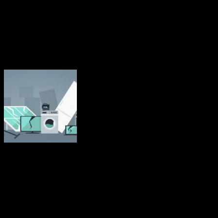
budgetramen.
Källa: EU-kommissionen nov 2023
Mindre än 40 procent av EU:s elavfall
återvinns
Elavfall är det snabbast växande avfallsflödet i EU och mindre än 40
procent återvinns. Det avfall de genererar har blivit ett hinder för
EU:s insatser för att minska sitt ekologiska fotavtryck.
Elektroniskt och elektriskt avfall, eller e-avfall, omfattar en rad olika
produkter som kastas bort efter användning. Stora hushållsapparater,
t.ex. tvättmaskiner och elektriska spisar, samlas in mest och utgör
mer än hälften av allt insamlat e-avfall. Därefter följer it- och
telekommunikationsutrustning (bärbara datorer, skrivare),