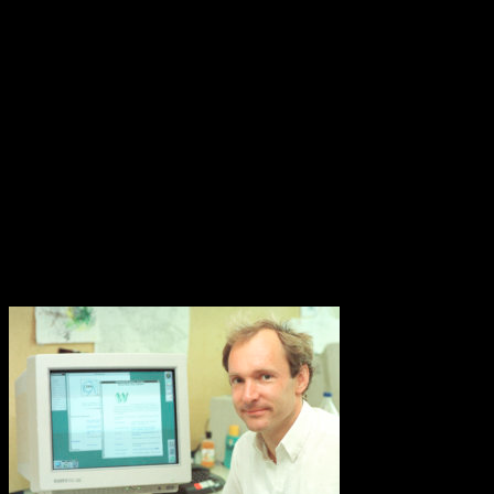
Konstgödsel hotar Barriärrevet
Forskare kräver nu krafttag mot den alltför höga användningen av
konstgödsel som når haven och ligger bakom återkommande utbrott
av korallätande sjöstjärnor på Stora Barriärrevet. Tillsammans med
korallblekning genom klimatuppvärmningen kan det innebära att
Australiens korallrev aldrig återhämtar sig.
Källa: WWF
World Wide Web 30 år