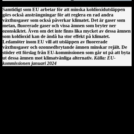
Samtidigt som EU arbetar för att minska koldioxidutsläppen
görs också ansträngningar för att reglera en rad andra
växthusgaser som också påverkar klimatet. Det är gaser som
metan, fluorerade gaser och vissa ämnen som bryter ner
ozonskiktet. Även om det inte finns lika mycket av dessa ämnen
som koldioxid kan de ändå ha stor effekt på klimatet.
Ledamöter inom EU vill att utsläppen av fluorerade
växthusgaser och ozonnedbrytande ämnen minskar rejält. De
stöder ett förslag från EU-kommissionen som går ut på att byta
ut dessa ämnen mot klimatvänliga alternativ.
Källa: EU-
kommissionen januari 2024
Clonmacnoise kloster vid floden Shannon på Irland.
En irländsk historia från Clonmacnoise
År 544 anlände Saint Ciarán, en ung man ifrån Rathcroghan i
County Roscommon, till den här platsen. Saint Ciarán ska inte
förväxlas med St. Ciarán av Saigir, som blev beskyddare av Osraige.
Platsen var då särskilt viktig eftersom den stora öst–västliga
landsvägen gick längs floden Shannon och över myrarna i de
centrala delarna av ön.