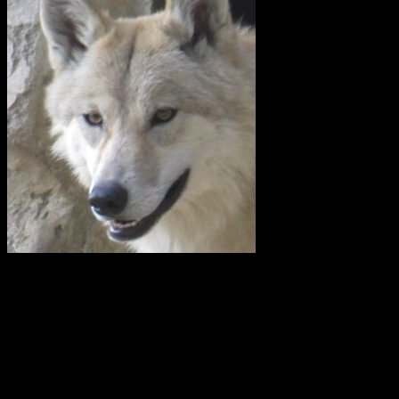
I en skrivelse till Länsstyrelsen i Uppsala län kräver företrädare för
en rad lokalavdelningar till Svenska Jägareförbundet (SJF) och
Lantbrukarnas Riksförbund (LRF) att vargreviret som kallas
Siggefora ska skjutas bort omedelbart. Det man i klartext vill är att
utrota vargen i Uppland.
I en debattartikel i UNT(den 4 februari 2021) skriver företrädare för
Svenska Rovdjursföreningen, Naturskyddsföreningen och boende i
revirområdet att av vad vi vet i dag så är Glamsenreviret, som