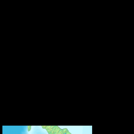
Den europeiska kemikaliemyndigheten, Echa, har fått i uppdrag att
utveckla den så kallade SCIP-databasen. Där ska leverantörer av
varor från och med nästa år anmäla ifall varorna innehåller särskilt
farliga ämnen. Syftet är att göra information om dessa ämnen
tillgänglig under varors och materials hela livscykel, inklusive i
avfallsledet.
Från och med den 5 januari 2021 måste varje tillverkare, importör
eller distributör av en vara som släpps ut på marknaden i EU/EES
och som innehåller ett särskilt farligt ämne på kandidatförteckningen
i en halt av mer än 0,1 viktprocent lämna information till SCIP-
databasen hos Echa. Kraven gäller inte återförsäljare som enbart
säljer varor direkt till konsumenter, som till exempel butiker.
Bestämmelsen om anmälan till SCIP-databasen finns i EU:s
avfallsdirektiv. Den har nu implementerats i svensk lagstiftning
genom en ändringsföreskrift till Kemikalieinspektionens föreskrifter
(KIFS 2017:7) om kemiska produkter och biotekniska organismer.
Källa: Kemikalieinspektionen
Världens näst längsta järnvägstunnel