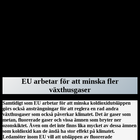
Genom dekret har Donald Trump dragit in säkerhetsklassningar för
advokater hos advokatbyrån Covington & Burling på grund av att
de bistått särskilda åklagaren Jack Smith med råd vid åtalen mot
honom. Donald Trump har gjort detsamma med Perkins Coie – och
rivit upp deras federala kontrakt – eftersom byråns tidigare
medarbetare Marc Elias var högst delaktig i att ta fram den ökända
Steele-rapporten. Därefter var det advokatbyrån Paul, Weiss tur.
Byrån blev av med sina säkerhetsklassningar, federala kontrakt och
deras anställda fick inte längre vistas i regeringsbyggnader. Orsaken:
Mark Pomerantz, som bistod Alvin Bragg i åtalet om
tystnadspengarna, har tidigare jobbat för dem.
ForskarVärlden.se 26 mars 2025
EU arbetar för att minska fler
växthusgaser
Samtidigt som EU arbetar för att minska koldioxidutsläppen
görs också ansträngningar för att reglera en rad andra
växthusgaser som också påverkar klimatet. Det är gaser som
metan, fluorerade gaser och vissa ämnen som bryter ner
ozonskiktet. Även om det inte finns lika mycket av dessa ämnen
som koldioxid kan de ändå ha stor effekt på klimatet.
Ledamöter inom EU vill att utsläppen av fluorerade