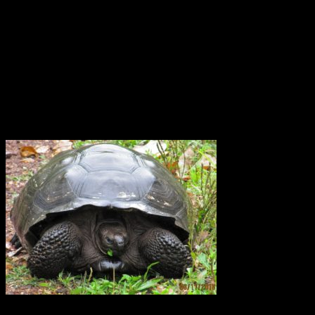
dominerande rörelsen är stigande uppvärmd luft, konvektion. Därför
skulle man kunna tro att den tropiska cirkulationen är ganska
okomplicerad Forskarna har upptäckt att vinden kring ekvatorn i
atmosfärsskiktet på 15 till 50 km höjd växlar mellan ostlig och
västlig riktning med en period på 26 månader. Den växlar på detta
sätt och därtill var tjugosjätte månad. Det är det ingen som hittills
riktigt har kunnat förklara varför.
Elefantsköldpadda Galapagos
För 40 år sedan fanns det bara 15 sköldpaddor kvar på