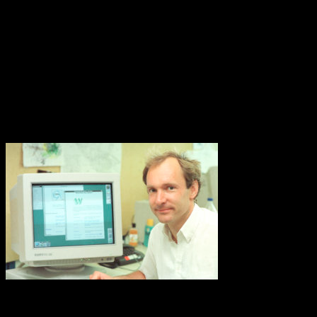
Forskare kräver nu krafttag mot den alltför höga användningen av
konstgödsel som når haven och ligger bakom återkommande utbrott
av korallätande sjöstjärnor på Stora Barriärrevet. Tillsammans med
korallblekning genom klimatuppvärmningen kan det innebära att
Australiens korallrev aldrig återhämtar sig.
Källa: WWF
World Wide Web 30 år
Thirty years ago, a young computer expert, Tim Berners-Lee,
working at CERN combined ideas about accessing information with