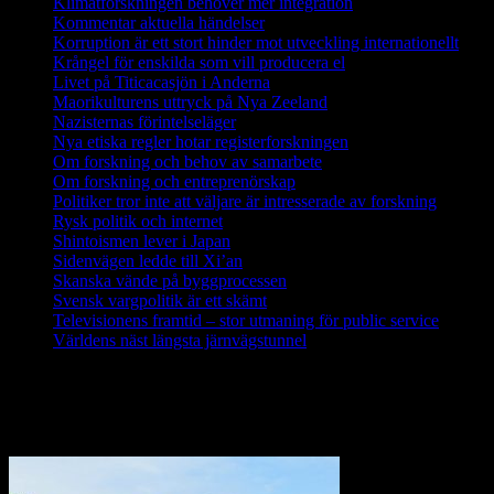
Klimatforskningen behöver mer integration
Kommentar aktuella händelser
Korruption är ett stort hinder mot utveckling internationellt
Krångel för enskilda som vill producera el
Livet på Titicacasjön i Anderna
Maorikulturens uttryck på Nya Zeeland
Nazisternas förintelseläger
Nya etiska regler hotar registerforskningen
Om forskning och behov av samarbete
Om forskning och entreprenörskap
Politiker tror inte att väljare är intresserade av forskning
Rysk politik och internet
Shintoismen lever i Japan
Sidenvägen ledde till Xi’an
Skanska vände på byggprocessen
Svensk vargpolitik är ett skämt
Televisionens framtid – stor utmaning för public service
Världens näst längsta järnvägstunnel
Forskning i Amazonas avslöjar stora
metanutsläpp via träd