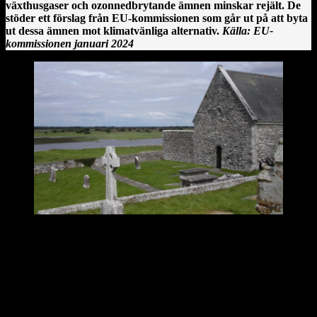
växthusgaser och ozonnedbrytande ämnen minskar rejält. De
stöder ett förslag från EU-kommissionen som går ut på att byta
ut dessa ämnen mot klimatvänliga alternativ.
Källa: EU-
kommissionen januari 2024
Clonmacnoise kloster vid floden Shannon på Irland.
En irländsk historia från Clonmacnoise
År 544 anlände Saint Ciarán, en ung man ifrån Rathcroghan i
County Roscommon, till den här platsen. Saint Ciarán ska inte
förväxlas med St. Ciarán av Saigir, som blev beskyddare av Osraige.