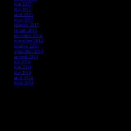
juni 2015
maj 2015
april 2015
mars 2015
februari 2015
januari 2015
december 2014
november 2014
oktober 2014
september 2014
augusti 2014
juli 2014
juni 2014
maj 2014
april 2014
mars 2014
ForskarVärlden
augusti 2026
M
T
O
T
F
L
S
1
2
3
4
5
6
7
8
9