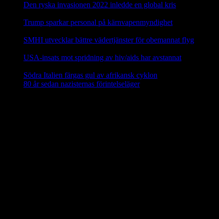
Den ryska invasionen 2022 inledde en global kris
10 mars,
2025
Trump sparkar personal på kärnvapenmyndighet
17 februari,
2025
SMHI utvecklar bättre vädertjänster för obemannat flyg
12
februari, 2025
USA-insats mot spridning av hiv/aids har avstannat
8 februari,
2025
Södra Italien färgas gul av afrikansk cyklon
8 februari, 2025
80 år sedan nazisternas förintelseläger
27 januari, 2025
En social klimatfond i EU
En ny
social klimatfond
föreslås inom EU som ska ge EU-
medlemmarna särskilda medel att hjälpa medborgarna att investera i
energieffektivitet, nya värme- och kylsyste m och renare mobilitet.
Fonden ska finansieras via EU-budgeten genom att 25 procent av
inkomsterna från utsläppshandeln används för att bekosta bränslen
för byggnader och vägtransporter. 72,2 miljarder euro ska ställas till
förfogande för EU-länderna år 2025–2032 via den fleråriga
budgetramen.
Källa: EU-kommissionen nov 2023