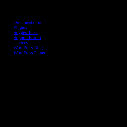
Bloggroll
Documentation
Plugins
Suggest Ideas
Support Forum
Themes
WordPress Blog
WordPress Planet
Kinesisk kvinna på landsbygden
Den kinesiska befolkningen på landsbygden har en inkomst som är
en bråkdel av den som flertalet kineser i städerna tjänar. Den här
skillnaden ökar dessutom sedan 2008 .
Livet i Anderna