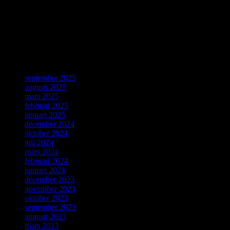
a desire for broad connectivity and openness. His proposal became
the World Wide Web. CERN is celebrating the 30th anniversary of
this revolutionary invention with a special day on 12 March.
Källa: CERN, Geneve, 4 Mars 2019.
ForskarVärlden
september 2025
augusti 2025
mars 2025
februari 2025
januari 2025
december 2024
oktober 2024
juli 2024
mars 2024
februari 2024
januari 2024
december 2023
november 2023
oktober 2023
september 2023
augusti 2023
mars 2023