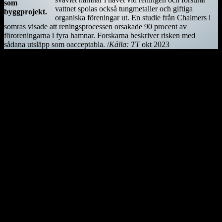
som
vattnet spolas också tungmetaller och giftiga
byggprojekt.
organiska föreningar ut. En studie från Chalmers i
somras visade att reningsprocessen orsakade 90 procent av
föroreningarna i fyra hamnar. Forskarna beskriver risken med
sådana utsläpp som oacceptabla. /
Källa: TT
okt 2023
Kiwifågeln är nationalsymbol på Nya Zeeland. Det är en mycket
skygg fågel, som främst är aktiv på nätterna. Den är tyvärr
utrotningshotad men projekt bedrivs för att rädda den.
Ostindiefararen Götheborg
I mars 2021 är ostindiefararen Götheborg såld – för en symbolisk
summa till logistikföretaget Greencarrier. Företagets plan är att
skeppet följande år ska göra en ny resa till Asien och Kina. Men när
hon lämnar Göteborg, hemmahamnen, kan det bli för gott. Vi
hoppas dock att få se henne igen!
Götheborg lämnar Göteborg den 8 juni 2022. Fartyget seglar genom
norra Europa och Östersjön för att sedan färdas över Nordsjön,
passera engelska kanalen och ta sig till Biscayabukten. Hon lägger