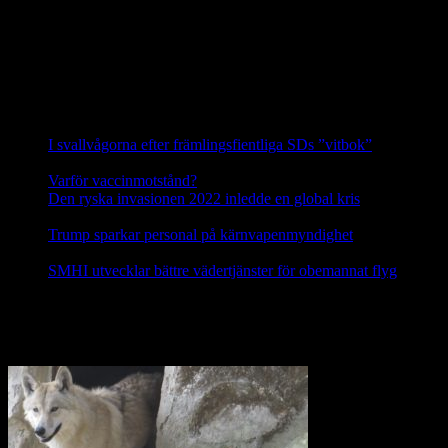
varg och honan är andra generationens avkomma till en annan
invandrare från detta område. Vargarna i Siggefora är därför
genetiskt sett de allra mest skyddsvärda vargarna i hela Sverige.
Källa: Svenska Rovdjursföreningen
Nyheter
I svallvågorna efter främlingsfientliga SDs ”vitbok”
16
september, 2025
Varför vaccinmotstånd?
31 augusti, 2025
Den ryska invasionen 2022 inledde en global kris
10 mars,
2025
Trump sparkar personal på kärnvapenmyndighet
17 februari,
2025
SMHI utvecklar bättre vädertjänster för obemannat flyg
12
februari, 2025
Nej till licensjakt på varg 2021