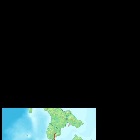
varor från och med nästa år anmäla ifall varorna innehåller särskilt
farliga ämnen. Syftet är att göra information om dessa ämnen
tillgänglig under varors och materials hela livscykel, inklusive i
avfallsledet.
Från och med den 5 januari 2021 måste varje tillverkare, importör
eller distributör av en vara som släpps ut på marknaden i EU/EES
och som innehåller ett särskilt farligt ämne på kandidatförteckningen
i en halt av mer än 0,1 viktprocent lämna information till SCIP-
databasen hos Echa. Kraven gäller inte återförsäljare som enbart
säljer varor direkt till konsumenter, som till exempel butiker.
Bestämmelsen om anmälan till SCIP-databasen finns i EU:s
avfallsdirektiv. Den har nu implementerats i svensk lagstiftning
genom en ändringsföreskrift till Kemikalieinspektionens föreskrifter
(KIFS 2017:7) om kemiska produkter och biotekniska organismer.
Källa: Kemikalieinspektionen
Världens näst längsta järnvägstunnel