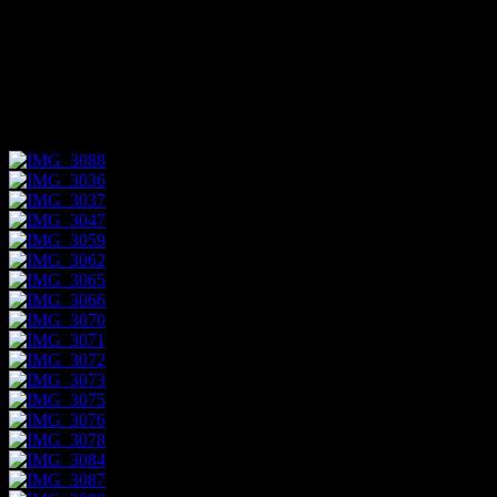
Det var 70 år sedan som koncentrationslägret i Auschwitz i
Polen stängdes. Det här var nazisternas största förintelseläger.
Hit kom män, kvinnor och barn från hela Europa, främst
judar, som gjorde sin sista resa.
Foto/Kenneth Leverbeck