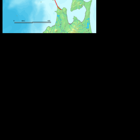
Den är 53,85 kilometer lång och går under Tsugarusundet i norra
Japan mellan de två största japanska öarna, Honshu och Hokaido.
Roms tidiga historia
Omkring 650 f.Kr. hamnade den ännu oansenliga bosättningen
under etruskiskt välde och omslöts enligt etruskisk sed av ett
"pomerium", en obebodd gränszon, och uppkallades efter den
etruskiska ätten Rumina. En annan teori är att ordet härleds från det
etruskiska ordet för flod, rumon, och ytterligare en att ätten istället
kallades gens Romilii eller gens Romana.
Konstgödsel hotar Barriärrevet