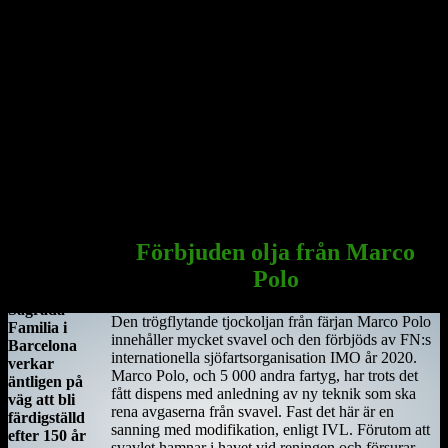
Platsen var då särskilt viktig eftersom den stora öst–västliga
landsvägen gick längs floden Shannon och över myrarna i de
centrala delarna av ön.
Här sammanträffade Saint Ciara'n med Diarmait mac Cerbaill. Han
som sedermera kom att bli den första kristne krönte högkungen på
Irland. Dessa män lät bygga den första kyrkan, en liten
träkonstruktion som blev den första av många kyrkor i regionen.
Under hösten år 549 dog Saint Ciarán, ännu inte trettiotre år
gammal, i pesten. Han begravdes under den nyuppförda träkyrkan.
Sagrada Familia
i Barcelona
Förbjuden olja från Marco
Antoni
Polo
Gaudis
Sagrada
Den trögflytande tjockoljan från färjan Marco Polo
Familia i
innehåller mycket svavel och den förbjöds av FN:s
Barcelona
internationella sjöfartsorganisation IMO år 2020.
verkar
Marco Polo, och 5 000 andra fartyg, har trots det
äntligen på
fått dispens med anledning av ny teknik som ska
väg att bli
rena avgaserna från svavel. Fast det här är en
färdigställd
sanning med modifikation, enligt IVL. Förutom att
efter 150 år
svavlet hamnar i havet vid reningen och försurar