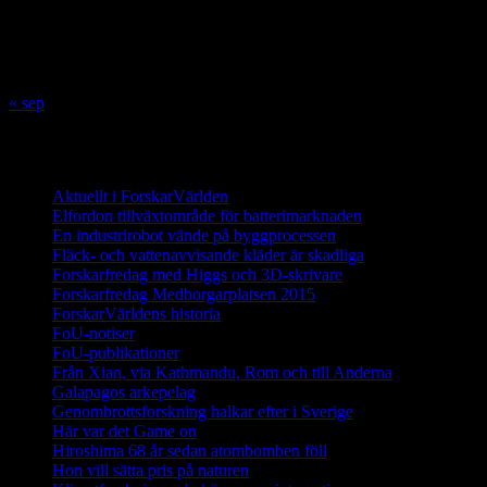
10
11
12
13
14
15
16
17
18
19
20
21
22
23
24
25
26
27
28
29
30
31
« sep
Innehåll
Aktuellt i ForskarVärlden
Elfordon tillväxtområde för batterimarknaden
En industrirobot vände på byggprocessen
Fläck- och vattenavvisande kläder är skadliga
Forskarfredag med Higgs och 3D-skrivare
Forskarfredag Medborgarplatsen 2015
ForskarVärldens historia
FoU-notiser
FoU-publikationer
Från Xian, via Kathmandu, Rom och till Anderna
Galapagos arkepelag
Genombrottsforskning halkar efter i Sverige
Här var det Game on
Hiroshima 68 år sedan atombomben föll
Hon vill sätta pris på naturen