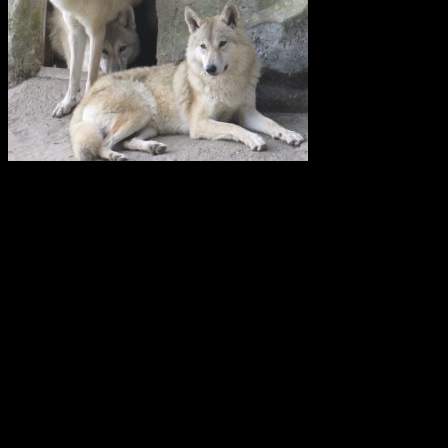
Vi anser att licensjakt på varg strider mot gällande lagstiftning i art-
och habitatdirektivet. Domslutet i Tapioloamålet bör påverka
Sveriges handlande när licensjakt på varg nu återigen diskuteras.
Svenska Rovdjursföreningen har därför skickat en skrivelse till
samtliga berörda länsstyrelser i Sverige.
Svenska Rovdjursföreningen
Europeisk databas ska främja giftfria
kretslopp
Den europeiska kemikaliemyndigheten, Echa, har fått i uppdrag att
utveckla den så kallade SCIP-databasen. Där ska leverantörer av