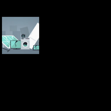
Mindre än 40 procent av EU:s elavfall
återvinns
Elavfall är det snabbast växande avfallsflödet i EU och mindre än 40
procent återvinns. Det avfall de genererar har blivit ett hinder för
EU:s insatser för att minska sitt ekologiska fotavtryck.
Elektroniskt och elektriskt avfall, eller e-avfall, omfattar en rad olika
produkter som kastas bort efter användning. Stora hushållsapparater,
t.ex. tvättmaskiner och elektriska spisar, samlas in mest och utgör
mer än hälften av allt insamlat e-avfall. Därefter följer it- och
telekommunikationsutrustning (bärbara datorer, skrivare),
konsumentutrustning och solcellspaneler (videokameror, lysrör) och
mindre hushållsapparater (dammsugare, brödrostar).
Källa: Europaparlamentet
december 2020