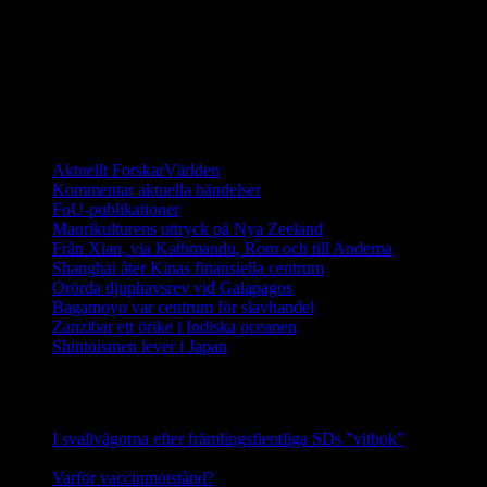
Galapagosöarna. Sedan dess har ett stort arbete utförts för att
återinföra sköldpaddor som fötts upp i fångenskap. I dagsläget
(2014) finns det fler än 1000 galapagossköldpaddor på de unika
öarna och de räknas ha en stabil population.
Ett digitalt magasin om aktuell forskning
Aktuellt ForskarVärlden
Kommentar aktuella händelser
FoU-publikationer
Maorikulturens uttryck på Nya Zeeland
Från Xian, via Kathmandu, Rom och till Anderna
Shanghai åter Kinas finansiella centrum
Orörda djuphavsrev vid Galapagos
Bagamoyo var centrum för slavhandel
Zanzibar ett örike i Indiska oceanen
Shintoismen lever i Japan
Senaste nyhetsnotiser
I svallvågorna efter främlingsfientliga SDs ”vitbok”
16
september, 2025
Varför vaccinmotstånd?
31 augusti, 2025