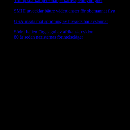
Trump sparkar personal på kärnvapenmyndighet
17 februari,
2025
SMHI utvecklar bättre vädertjänster för obemannat flyg
12
februari, 2025
USA-insats mot spridning av hiv/aids har avstannat
8 februari,
2025
Södra Italien färgas gul av afrikansk cyklon
8 februari, 2025
80 år sedan nazisternas förintelseläger
27 januari, 2025
En social klimatfond i EU
En ny
social klimatfond
föreslås inom EU som ska ge EU-
medlemmarna särskilda medel att hjälpa medborgarna att investera i
energieffektivitet, nya värme- och kylsyste m och renare mobilitet.
Fonden ska finansieras via EU-budgeten genom att 25 procent av
inkomsterna från utsläppshandeln används för att bekosta bränslen
för byggnader och vägtransporter. 72,2 miljarder euro ska ställas till
förfogande för EU-länderna år 2025–2032 via den fleråriga
budgetramen.
Källa: EU-kommissionen nov 2023
Mindre än 40 procent av EU:s elavfall
återvinns