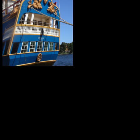
I mars 2021 är ostindiefararen Götheborg såld – för en symbolisk
summa till logistikföretaget Greencarrier. Företagets plan är att
skeppet följande år ska göra en ny resa till Asien och Kina. Men när
hon lämnar Göteborg, hemmahamnen, kan det bli för gott. Vi
hoppas dock att få se henne igen!
Götheborg lämnar Göteborg den 8 juni 2022. Fartyget seglar genom
norra Europa och Östersjön för att sedan färdas över Nordsjön,
passera engelska kanalen och ta sig till Biscayabukten. Hon lägger
till vid ett antal hamnar i Medelhavet och stannar sedan i Medelhavet
under vintern 2022/2023.
Våren 2023 seglar fartyget vidare mot Suezkanalen, Röda havet och
Djibouti. Efter att ha korsat Indiska Oceanen anländer det till Indien.