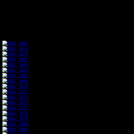
Det var 70 år sedan som koncentrationslägret i Auschwitz i
Polen stängdes. Det här var nazisternas största förintelseläger.
Hit kom män, kvinnor och barn från hela Europa, främst
judar, som gjorde sin sista resa.
Foto/Kenneth Leverbeck