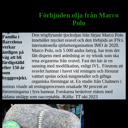
Sagrada Familia
i Barcelona
Förbjuden olja från Marco
Antoni
Polo
Gaudis
Sagrada
Den trögflytande tjockoljan från färjan Marco Polo
Familia i
innehåller mycket svavel och den förbjöds av FN:s
Barcelona
internationella sjöfartsorganisation IMO år 2020.
verkar
Marco Polo, och 5 000 andra fartyg, har trots det
äntligen på
fått dispens med anledning av ny teknik som ska
väg att bli
rena avgaserna från svavel. Fast det här är en
färdigställd
sanning med modifikation, enligt IVL. Förutom att
efter 150 år
svavlet hamnar i havet vid reningen och försurar
som
vattnet spolas också tungmetaller och giftiga
byggprojekt.
organiska föreningar ut. En studie från Chalmers i
somras visade att reningsprocessen orsakade 90 procent av
föroreningarna i fyra hamnar. Forskarna beskriver risken med
sådana utsläpp som oacceptabla. /
Källa: TT
okt 2023