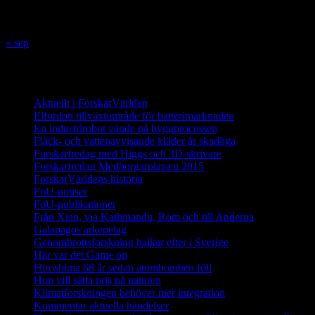
24
25
26
27
28
29
30
31
« sep
Innehåll
Aktuellt i ForskarVärlden
Elfordon tillväxtområde för batterimarknaden
En industrirobot vände på byggprocessen
Fläck- och vattenavvisande kläder är skadliga
Forskarfredag med Higgs och 3D-skrivare
Forskarfredag Medborgarplatsen 2015
ForskarVärldens historia
FoU-notiser
FoU-publikationer
Från Xian, via Kathmandu, Rom och till Anderna
Galapagos arkepelag
Genombrottsforskning halkar efter i Sverige
Här var det Game on
Hiroshima 68 år sedan atombomben föll
Hon vill sätta pris på naturen
Klimatforskningen behöver mer integration
Kommentar aktuella händelser