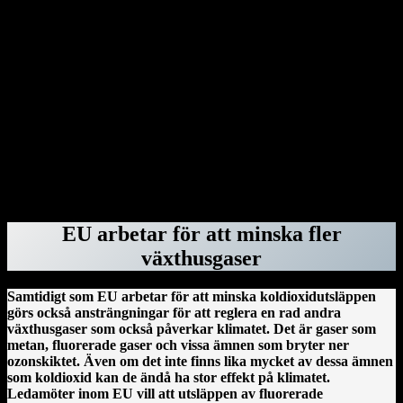
Genom dekret har Donald Trump dragit in säkerhetsklassningar för
advokater hos advokatbyrån Covington & Burling på grund av att
de bistått särskilda åklagaren Jack Smith med råd vid åtalen mot
honom. Donald Trump har gjort detsamma med Perkins Coie – och
rivit upp deras federala kontrakt – eftersom byråns tidigare
medarbetare Marc Elias var högst delaktig i att ta fram den ökända
Steele-rapporten. Därefter var det advokatbyrån Paul, Weiss tur.
Byrån blev av med sina säkerhetsklassningar, federala kontrakt och
deras anställda fick inte längre vistas i regeringsbyggnader. Orsaken:
Mark Pomerantz, som bistod Alvin Bragg i åtalet om
tystnadspengarna, har tidigare jobbat för dem.
ForskarVärlden.se 26 mars 2025
EU arbetar för att minska fler
växthusgaser
Samtidigt som EU arbetar för att minska koldioxidutsläppen
görs också ansträngningar för att reglera en rad andra
växthusgaser som också påverkar klimatet. Det är gaser som
metan, fluorerade gaser och vissa ämnen som bryter ner
ozonskiktet. Även om det inte finns lika mycket av dessa ämnen
som koldioxid kan de ändå ha stor effekt på klimatet.
Ledamöter inom EU vill att utsläppen av fluorerade