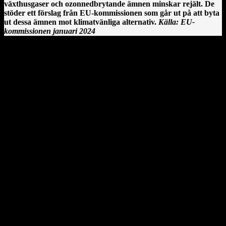
växthusgaser och ozonnedbrytande ämnen minskar rejält. De
stöder ett förslag från EU-kommissionen som går ut på att byta
ut dessa ämnen mot klimatvänliga alternativ.
Källa: EU-
kommissionen januari 2024
Clonmacnoise kloster vid floden Shannon på Irland.
En irländsk historia från Clonmacnoise
År 544 anlände Saint Ciarán, en ung man ifrån Rathcroghan i
County Roscommon, till den här platsen. Saint Ciarán ska inte
förväxlas med St. Ciarán av Saigir, som blev beskyddare av Osraige.
Platsen var då särskilt viktig eftersom den stora öst–västliga
landsvägen gick längs floden Shannon och över myrarna i de
centrala delarna av ön.
Här sammanträffade Saint Ciara'n med Diarmait mac Cerbaill. Han
som sedermera kom att bli den första kristne krönte högkungen på
Irland. Dessa män lät bygga den första kyrkan, en liten
träkonstruktion som blev den första av många kyrkor i regionen.
Under hösten år 549 dog Saint Ciarán, ännu inte trettiotre år
gammal, i pesten. Han begravdes under den nyuppförda träkyrkan.