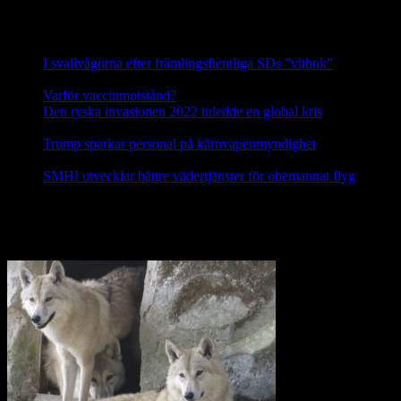
Nyheter
I svallvågorna efter främlingsfientliga SDs ”vitbok”
16
september, 2025
Varför vaccinmotstånd?
31 augusti, 2025
Den ryska invasionen 2022 inledde en global kris
10 mars,
2025
Trump sparkar personal på kärnvapenmyndighet
17 februari,
2025
SMHI utvecklar bättre vädertjänster för obemannat flyg
12
februari, 2025
Nej till licensjakt på varg 2021