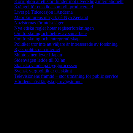
Korruption är ett stort hinder mot utveckling internationellt
Krångel för enskilda som vill producera el
Livet på Titicacasjön i Anderna
Maorikulturens uttryck på Nya Zeeland
Nazisternas förintelseläger
Nya etiska regler hotar registerforskningen
Om forskning och behov av samarbete
Om forskning och entreprenörskap
Politiker tror inte att väljare är intresserade av forskning
Rysk politik och internet
Shintoismen lever i Japan
Sidenvägen ledde till Xi’an
Skanska vände på byggprocessen
Svensk vargpolitik är ett skämt
Televisionens framtid – stor utmaning för public service
Världens näst längsta järnvägstunnel
Forskning i Amazonas avslöjar stora
metanutsläpp via träd