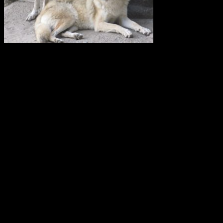
Vi anser att licensjakt på varg strider mot gällande lagstiftning i art-
och habitatdirektivet. Domslutet i Tapioloamålet bör påverka
Sveriges handlande när licensjakt på varg nu återigen diskuteras.
Svenska Rovdjursföreningen har därför skickat en skrivelse till
samtliga berörda länsstyrelser i Sverige.
Svenska Rovdjursföreningen
Europeisk databas ska främja giftfria
kretslopp
Den europeiska kemikaliemyndigheten, Echa, har fått i uppdrag att
utveckla den så kallade SCIP-databasen. Där ska leverantörer av
varor från och med nästa år anmäla ifall varorna innehåller särskilt
farliga ämnen. Syftet är att göra information om dessa ämnen
tillgänglig under varors och materials hela livscykel, inklusive i
avfallsledet.