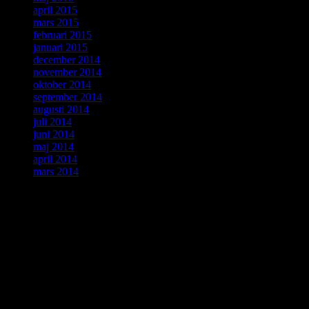
april 2015
mars 2015
februari 2015
januari 2015
december 2014
november 2014
oktober 2014
september 2014
augusti 2014
juli 2014
juni 2014
maj 2014
april 2014
mars 2014
ForskarVärlden
augusti 2026
M
T
O
T
F
L
S
1
2
3
4
5
6
7
8
9
10
11
12
13
14
15
16
17
18
19
20
21
22
23