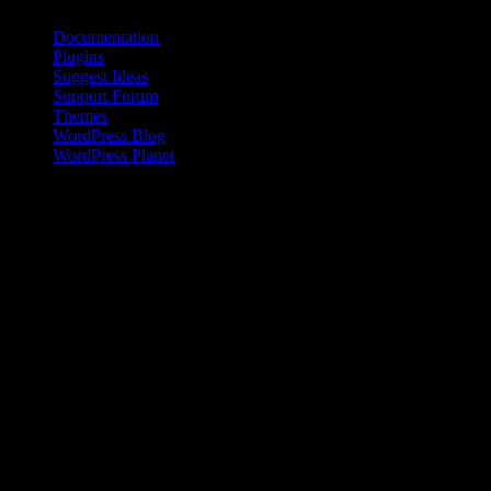
Documentation
Plugins
Suggest Ideas
Support Forum
Themes
WordPress Blog
WordPress Planet
Kinesisk kvinna på landsbygden
Den kinesiska befolkningen på landsbygden har en inkomst som är
en bråkdel av den som flertalet kineser i städerna tjänar. Den här
skillnaden ökar dessutom sedan 2008 .
Livet i Anderna