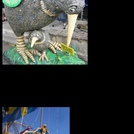
Kiwifågeln är nationalsymbol på Nya Zeeland. Det är en mycket
skygg fågel, som främst är aktiv på nätterna. Den är tyvärr
utrotningshotad men projekt bedrivs för att rädda den.
Ostindiefararen Götheborg