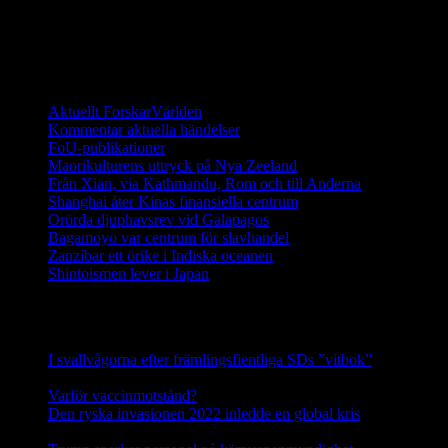
(2014) finns det fler än 1000 galapagossköldpaddor på de unika
öarna och de räknas ha en stabil population.
Ett digitalt magasin om aktuell forskning
Aktuellt ForskarVärlden
Kommentar aktuella händelser
FoU-publikationer
Maorikulturens uttryck på Nya Zeeland
Från Xian, via Kathmandu, Rom och till Anderna
Shanghai åter Kinas finansiella centrum
Orörda djuphavsrev vid Galapagos
Bagamoyo var centrum för slavhandel
Zanzibar ett örike i Indiska oceanen
Shintoismen lever i Japan
Senaste nyhetsnotiser
I svallvågorna efter främlingsfientliga SDs ”vitbok”
16
september, 2025
Varför vaccinmotstånd?
31 augusti, 2025
Den ryska invasionen 2022 inledde en global kris
10 mars,
2025