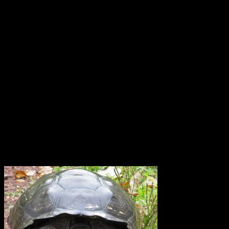
Monumentet Mitad del Mundo ligger nära San Antonio de
Pichincha, tre mil norr om Quito i Ecuador. Modern teknologi har
placerat ekvatorn ungefär 240 meter norr om denna linje. Effekten
av jordens rotation, corioliseffekten, är svag nära ekvatorn. Den
dominerande rörelsen är stigande uppvärmd luft, konvektion. Därför
skulle man kunna tro att den tropiska cirkulationen är ganska
okomplicerad Forskarna har upptäckt att vinden kring ekvatorn i
atmosfärsskiktet på 15 till 50 km höjd växlar mellan ostlig och
västlig riktning med en period på 26 månader. Den växlar på detta
sätt och därtill var tjugosjätte månad. Det är det ingen som hittills
riktigt har kunnat förklara varför.
Elefantsköldpadda Galapagos