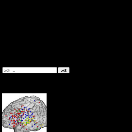
Regeringen skickar säkerhetsstyrkor till ett avlägset område i
Anderna för att försöka ta kontroll över oreglerad gruvbrytning och
annan illegal verksamhet som pågår där. Runt 2 400 soldater och
poliser intog staden La Merced de Buenos Aires där våldsamma
sammandrabbningar har inträffat mellan olika grupper som ägnar sig
åt mineralbrytning. Det finns rapporter om mord, sexuellt
utnyttjande, människohandel, penningtvätt och skatteflykt i regionen
där runt 10 000 människor är aktiva inom den illegala gruvdriften.
Källa: Utrikespolitiska institutet juli 2019
Sök
efter:
Tankens väg i hjärnan