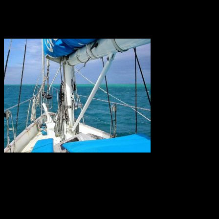
kallades gens Romilii eller gens Romana.
Konstgödsel hotar Barriärrevet
Forskare kräver nu krafttag mot den alltför höga användningen av
konstgödsel som når haven och ligger bakom återkommande utbrott
av korallätande sjöstjärnor på Stora Barriärrevet. Tillsammans med
korallblekning genom klimatuppvärmningen kan det innebära att
Australiens korallrev aldrig återhämtar sig.
Källa: WWF