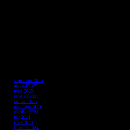
World Wide Web 30 år
Thirty years ago, a young computer expert, Tim Berners-Lee,
working at CERN combined ideas about accessing information with
a desire for broad connectivity and openness. His proposal became
the World Wide Web. CERN is celebrating the 30th anniversary of
this revolutionary invention with a special day on 12 March.
Källa: CERN, Geneve, 4 Mars 2019.
ForskarVärlden
september 2025
augusti 2025
mars 2025
februari 2025
januari 2025
december 2024
oktober 2024
juli 2024
mars 2024
februari 2024