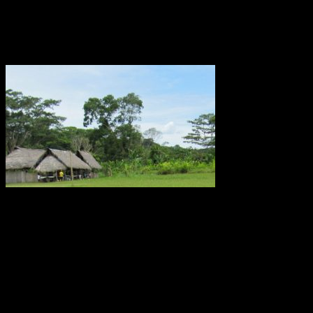
Forskning i Amazonas avslöjar stora
metanutsläpp via träd
Metanutsläppen via träd som växer i Amazonas är lika stora som
utsläppen från världens alla hav eller den arktiska tundran, enligt en
ny studie av forskare från bland annat Linköpings universitet.
Fynden presenteras i den ansedda tidskriften Nature.
Källa: LiU december 2017
Oförklarade väderfenomen över
ekvatorn i Ecuador