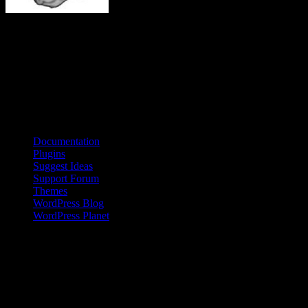
Neuroforskare vid Berkeley i Kalifornien har i experiment visat hur
hjärnan reagerar på olika stimu­li. Av deras försök framgår tydligt hur
den främre hjärnbarken koordinerar aktiviteter i hjärnan som svar på
signaler eller aktiviteter från omgivningen.
Källa: UC Berkeley
Bloggroll
Documentation
Plugins
Suggest Ideas
Support Forum
Themes
WordPress Blog
WordPress Planet
Kinesisk kvinna på landsbygden
Den kinesiska befolkningen på landsbygden har en inkomst som är