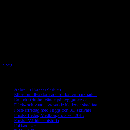
ForskarVärlden
augusti 2026
M
T
O
T
F
L
S
1
2
3
4
5
6
7
8
9
10
11
12
13
14
15
16
17
18
19
20
21
22
23
24
25
26
27
28
29
30
31
« sep
Innehåll
Aktuellt i ForskarVärlden
Elfordon tillväxtområde för batterimarknaden
En industrirobot vände på byggprocessen
Fläck- och vattenavvisande kläder är skadliga
Forskarfredag med Higgs och 3D-skrivare
Forskarfredag Medborgarplatsen 2015
ForskarVärldens historia
FoU-notiser