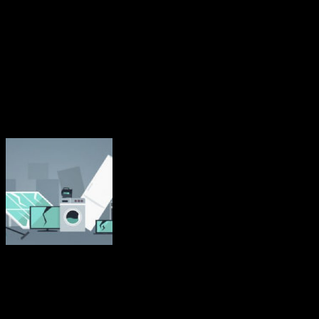
inkomsterna från utsläppshandeln används för att bekosta bränslen
för byggnader och vägtransporter. 72,2 miljarder euro ska ställas till
förfogande för EU-länderna år 2025–2032 via den fleråriga
budgetramen.
Källa: EU-kommissionen nov 2023
Mindre än 40 procent av EU:s elavfall
återvinns
Elavfall är det snabbast växande avfallsflödet i EU och mindre än 40
procent återvinns. Det avfall de genererar har blivit ett hinder för
EU:s insatser för att minska sitt ekologiska fotavtryck.
Elektroniskt och elektriskt avfall, eller e-avfall, omfattar en rad olika
produkter som kastas bort efter användning. Stora hushållsapparater,