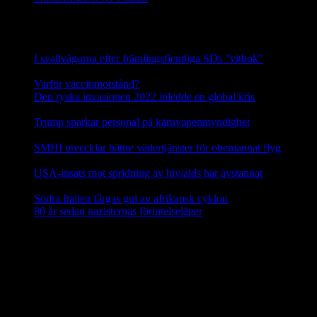
Senaste nyhetsnotiser
I svallvågorna efter främlingsfientliga SDs ”vitbok”
16
september, 2025
Varför vaccinmotstånd?
31 augusti, 2025
Den ryska invasionen 2022 inledde en global kris
10 mars,
2025
Trump sparkar personal på kärnvapenmyndighet
17 februari,
2025
SMHI utvecklar bättre vädertjänster för obemannat flyg
12
februari, 2025
USA-insats mot spridning av hiv/aids har avstannat
8 februari,
2025
Södra Italien färgas gul av afrikansk cyklon
8 februari, 2025
80 år sedan nazisternas förintelseläger
27 januari, 2025
En social klimatfond i EU
En ny
social klimatfond
föreslås inom EU som ska ge EU-
medlemmarna särskilda medel att hjälpa medborgarna att investera i
energieffektivitet, nya värme- och kylsyste m och renare mobilitet.
Fonden ska finansieras via EU-budgeten genom att 25 procent av