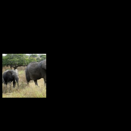
en bråkdel av den som flertalet kineser i städerna tjänar. Den här
skillnaden ökar dessutom sedan 2008 .
Livet i Anderna
Färre skjutna elefanter
För första gången sedan 2009 understiger antalet illegalt skjutna
afrikanska elefanter fem procent av populationen, enligt en aktuell
rapport(2016). I Afrika dödas många elefanter av olika kriminella
nätverk som tjänar stora pengar på elfen­ben.
Elefanter är fantastiska på många sätt. De har en orolig förmåga att