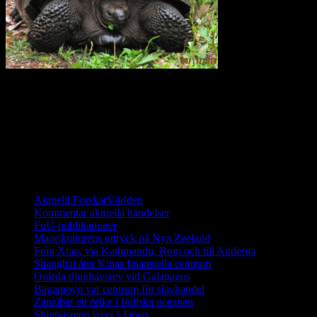
För 40 år sedan fanns det bara 15 sköldpaddor kvar på
Galapagosöarna. Sedan dess har ett stort arbete utförts för att
återinföra sköldpaddor som fötts upp i fångenskap. I dagsläget
(2014) finns det fler än 1000 galapagossköldpaddor på de unika
öarna och de räknas ha en stabil population.
Ett digitalt magasin om aktuell forskning
Aktuellt ForskarVärlden
Kommentar aktuella händelser
FoU-publikationer
Maorikulturens uttryck på Nya Zeeland
Från Xian, via Kathmandu, Rom och till Anderna
Shanghai åter Kinas finansiella centrum
Orörda djuphavsrev vid Galapagos
Bagamoyo var centrum för slavhandel
Zanzibar ett örike i Indiska oceanen
Shintoismen lever i Japan