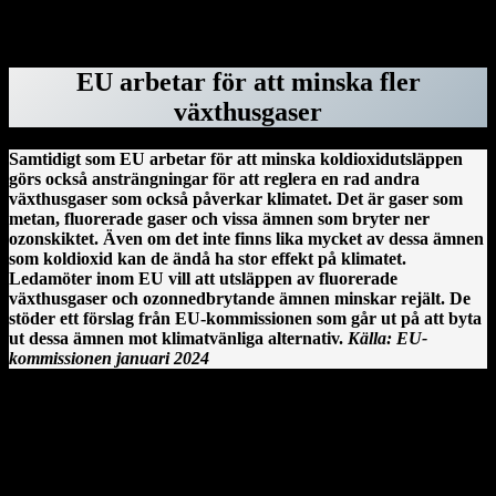
ForskarVärlden.se 26 mars 2025
EU arbetar för att minska fler
växthusgaser
Samtidigt som EU arbetar för att minska koldioxidutsläppen
görs också ansträngningar för att reglera en rad andra
växthusgaser som också påverkar klimatet. Det är gaser som
metan, fluorerade gaser och vissa ämnen som bryter ner
ozonskiktet. Även om det inte finns lika mycket av dessa ämnen
som koldioxid kan de ändå ha stor effekt på klimatet.
Ledamöter inom EU vill att utsläppen av fluorerade
växthusgaser och ozonnedbrytande ämnen minskar rejält. De
stöder ett förslag från EU-kommissionen som går ut på att byta
ut dessa ämnen mot klimatvänliga alternativ.
Källa: EU-
kommissionen januari 2024
Clonmacnoise kloster vid floden Shannon på Irland.
En irländsk historia från Clonmacnoise