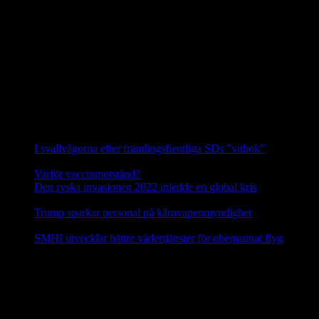
Siggeforareviret är alltså i dag det enda säkerställda vargreviret i hela
Uppland.
Hanen i Siggeforareviret är avkomma efter en invandrad finskrysk
varg och honan är andra generationens avkomma till en annan
invandrare från detta område. Vargarna i Siggefora är därför
genetiskt sett de allra mest skyddsvärda vargarna i hela Sverige.
Källa: Svenska Rovdjursföreningen
Nyheter
I svallvågorna efter främlingsfientliga SDs ”vitbok”
16
september, 2025
Varför vaccinmotstånd?
31 augusti, 2025
Den ryska invasionen 2022 inledde en global kris
10 mars,
2025
Trump sparkar personal på kärnvapenmyndighet
17 februari,
2025
SMHI utvecklar bättre vädertjänster för obemannat flyg
12
februari, 2025
Nej till licensjakt på varg 2021