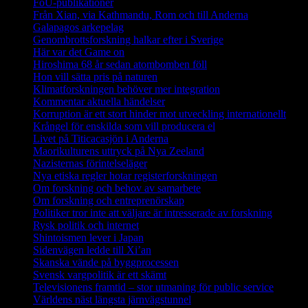
FoU-publikationer
Från Xian, via Kathmandu, Rom och till Anderna
Galapagos arkepelag
Genombrottsforskning halkar efter i Sverige
Här var det Game on
Hiroshima 68 år sedan atombomben föll
Hon vill sätta pris på naturen
Klimatforskningen behöver mer integration
Kommentar aktuella händelser
Korruption är ett stort hinder mot utveckling internationellt
Krångel för enskilda som vill producera el
Livet på Titicacasjön i Anderna
Maorikulturens uttryck på Nya Zeeland
Nazisternas förintelseläger
Nya etiska regler hotar registerforskningen
Om forskning och behov av samarbete
Om forskning och entreprenörskap
Politiker tror inte att väljare är intresserade av forskning
Rysk politik och internet
Shintoismen lever i Japan
Sidenvägen ledde till Xi’an
Skanska vände på byggprocessen
Svensk vargpolitik är ett skämt
Televisionens framtid – stor utmaning för public service
Världens näst längsta järnvägstunnel