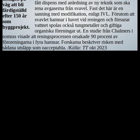
fått dispens med anledning av ny teknik som ska
väg att bli
rena avgaserna från svavel. Fast det här är en
färdigställd
sanning med modifikation, enligt IVL. Förutom att
efter 150 år
svavlet hamnar i havet vid reningen och försurar
som
vattnet spolas också tungmetaller och giftiga
byggprojekt.
organiska föreningar ut. En studie från Chalmers i
somras visade att reningsprocessen orsakade 90 procent av
föroreningarna i fyra hamnar. Forskarna beskriver risken med
sådana utsläpp som oacceptabla. /
Källa: TT
okt 2023
Kiwifågeln är nationalsymbol på Nya Zeeland. Det är en mycket
skygg fågel, som främst är aktiv på nätterna. Den är tyvärr
utrotningshotad men projekt bedrivs för att rädda den.
Ostindiefararen Götheborg
I mars 2021 är ostindiefararen Götheborg såld – för en symbolisk
summa till logistikföretaget Greencarrier. Företagets plan är att
skeppet följande år ska göra en ny resa till Asien och Kina. Men när
hon lämnar Göteborg, hemmahamnen, kan det bli för gott. Vi