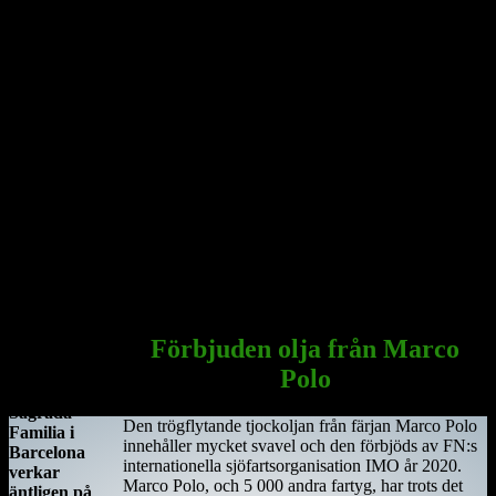
År 544 anlände Saint Ciarán, en ung man ifrån Rathcroghan i
County Roscommon, till den här platsen. Saint Ciarán ska inte
förväxlas med St. Ciarán av Saigir, som blev beskyddare av Osraige.
Platsen var då särskilt viktig eftersom den stora öst–västliga
landsvägen gick längs floden Shannon och över myrarna i de
centrala delarna av ön.
Här sammanträffade Saint Ciara'n med Diarmait mac Cerbaill. Han
som sedermera kom att bli den första kristne krönte högkungen på
Irland. Dessa män lät bygga den första kyrkan, en liten
träkonstruktion som blev den första av många kyrkor i regionen.
Under hösten år 549 dog Saint Ciarán, ännu inte trettiotre år
gammal, i pesten. Han begravdes under den nyuppförda träkyrkan.
Sagrada Familia
i Barcelona
Förbjuden olja från Marco
Antoni
Polo
Gaudis
Sagrada
Den trögflytande tjockoljan från färjan Marco Polo
Familia i
innehåller mycket svavel och den förbjöds av FN:s
Barcelona
internationella sjöfartsorganisation IMO år 2020.
verkar
Marco Polo, och 5 000 andra fartyg, har trots det
äntligen på