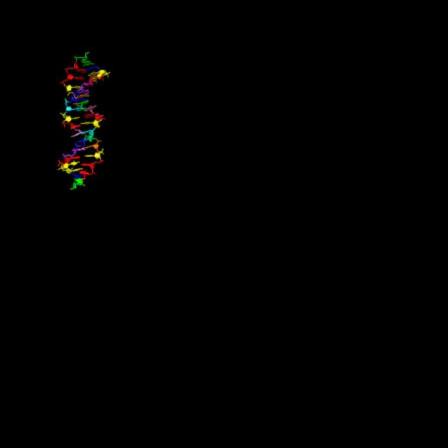
De har byggt ett annorlunda DNA
Forskare i USA har byggt ett “främmande” DNA-system i form av
åtta byggstensbokstäver (nukleotider), vilket expanderar den
genetiska koden från våra fyra vanliga till det dubbla. Upptäckten
publicerades i Science, och det nya DNA-systemet sägs möta alla
krav för darwinistisk evolution och kan även transkriberas till RNA.
Det kommer bli viktigt för framtida syntetisk-biologiska
applikationer att expandera kunskapen om molekylära strukturer
som skulle kunna vara kapabla till att tillåta liv, både här på jorden
och någon annanstans i universum.
Källa : Populär Astronomi
Militär mot illegal gruvbrytning i Ecuador