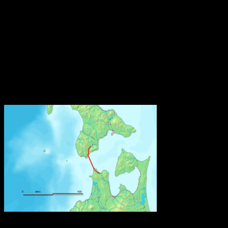
i en halt av mer än 0,1 viktprocent lämna information till SCIP-
databasen hos Echa. Kraven gäller inte återförsäljare som enbart
säljer varor direkt till konsumenter, som till exempel butiker.
Bestämmelsen om anmälan till SCIP-databasen finns i EU:s
avfallsdirektiv. Den har nu implementerats i svensk lagstiftning
genom en ändringsföreskrift till Kemikalieinspektionens föreskrifter
(KIFS 2017:7) om kemiska produkter och biotekniska organismer.
Källa: Kemikalieinspektionen
Världens näst längsta järnvägstunnel
Den är 53,85 kilometer lång och går under Tsugarusundet i norra