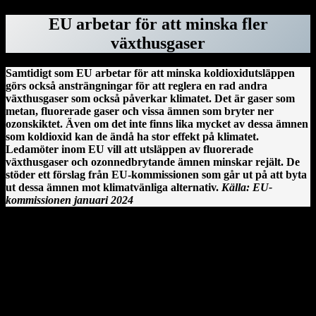
EU arbetar för att minska fler
växthusgaser
Samtidigt som EU arbetar för att minska koldioxidutsläppen
görs också ansträngningar för att reglera en rad andra
växthusgaser som också påverkar klimatet. Det är gaser som
metan, fluorerade gaser och vissa ämnen som bryter ner
ozonskiktet. Även om det inte finns lika mycket av dessa ämnen
som koldioxid kan de ändå ha stor effekt på klimatet.
Ledamöter inom EU vill att utsläppen av fluorerade
växthusgaser och ozonnedbrytande ämnen minskar rejält. De
stöder ett förslag från EU-kommissionen som går ut på att byta
ut dessa ämnen mot klimatvänliga alternativ.
Källa: EU-
kommissionen januari 2024
Clonmacnoise kloster vid floden Shannon på Irland.
En irländsk historia från Clonmacnoise
År 544 anlände Saint Ciarán, en ung man ifrån Rathcroghan i
County Roscommon, till den här platsen. Saint Ciarán ska inte