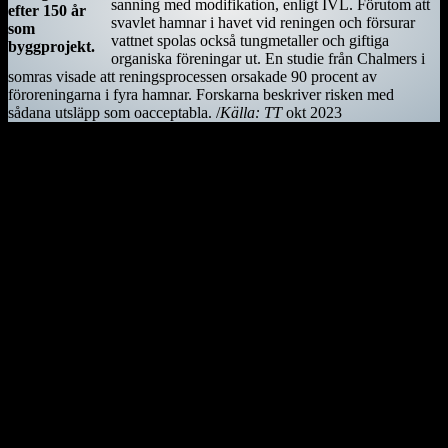
sanning med modifikation, enligt IVL. Förutom att
efter 150 år
svavlet hamnar i havet vid reningen och försurar
som
vattnet spolas också tungmetaller och giftiga
byggprojekt.
organiska föreningar ut. En studie från Chalmers i
somras visade att reningsprocessen orsakade 90 procent av
föroreningarna i fyra hamnar. Forskarna beskriver risken med
sådana utsläpp som oacceptabla. /
Källa: TT
okt 2023
Kiwifågeln är nationalsymbol på Nya Zeeland. Det är en mycket
skygg fågel, som främst är aktiv på nätterna. Den är tyvärr
utrotningshotad men projekt bedrivs för att rädda den.
Ostindiefararen Götheborg
I mars 2021 är ostindiefararen Götheborg såld – för en symbolisk
summa till logistikföretaget Greencarrier. Företagets plan är att
skeppet följande år ska göra en ny resa till Asien och Kina. Men när
hon lämnar Göteborg, hemmahamnen, kan det bli för gott. Vi
hoppas dock att få se henne igen!
Götheborg lämnar Göteborg den 8 juni 2022. Fartyget seglar genom
norra Europa och Östersjön för att sedan färdas över Nordsjön,