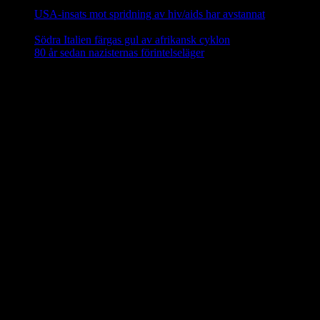
februari, 2025
USA-insats mot spridning av hiv/aids har avstannat
8 februari,
2025
Södra Italien färgas gul av afrikansk cyklon
8 februari, 2025
80 år sedan nazisternas förintelseläger
27 januari, 2025
En social klimatfond i EU
En ny
social klimatfond
föreslås inom EU som ska ge EU-
medlemmarna särskilda medel att hjälpa medborgarna att investera i
energieffektivitet, nya värme- och kylsyste m och renare mobilitet.
Fonden ska finansieras via EU-budgeten genom att 25 procent av
inkomsterna från utsläppshandeln används för att bekosta bränslen
för byggnader och vägtransporter. 72,2 miljarder euro ska ställas till
förfogande för EU-länderna år 2025–2032 via den fleråriga
budgetramen.
Källa: EU-kommissionen nov 2023
Mindre än 40 procent av EU:s elavfall
återvinns