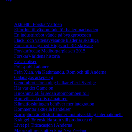
Innehåll
Aktuellt i ForskarVärlden
Elfordon tillväxtområde för batterimarknaden
En industrirobot vände på byggprocessen
Fläck- och vattenavvisande kläder är skadliga
Forskarfredag med Higgs och 3D-skrivare
Forskarfredag Medborgarplatsen 2015
ForskarVärldens historia
FoU-notiser
FoU-publikationer
Från Xian, via Kathmandu, Rom och till Anderna
Galapagos arkepelag
Genombrottsforskning halkar efter i Sverige
Här var det Game on
Hiroshima 68 år sedan atombomben föll
Hon vill sätta pris på naturen
Klimatforskningen behöver mer integration
Kommentar aktuella händelser
Korruption är ett stort hinder mot utveckling internationellt
Krångel för enskilda som vill producera el
Livet på Titicacasjön i Anderna
Maorikulturens uttryck på Nya Zeeland