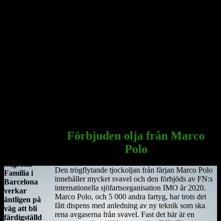
förväxlas med St. Ciarán av Saigir, som blev beskyddare av Osraige.
Platsen var då särskilt viktig eftersom den stora öst–västliga
landsvägen gick längs floden Shannon och över myrarna i de
centrala delarna av ön.
Här sammanträffade Saint Ciara'n med Diarmait mac Cerbaill. Han
som sedermera kom att bli den första kristne krönte högkungen på
Irland. Dessa män lät bygga den första kyrkan, en liten
träkonstruktion som blev den första av många kyrkor i regionen.
Under hösten år 549 dog Saint Ciarán, ännu inte trettiotre år
gammal, i pesten. Han begravdes under den nyuppförda träkyrkan.
Sagrada Familia
i Barcelona
Förbjuden olja från Marco
Antoni
Polo
Gaudis
Sagrada
Den trögflytande tjockoljan från färjan Marco Polo
Familia i
innehåller mycket svavel och den förbjöds av FN:s
Barcelona
internationella sjöfartsorganisation IMO år 2020.
verkar
Marco Polo, och 5 000 andra fartyg, har trots det
äntligen på
fått dispens med anledning av ny teknik som ska
väg att bli
rena avgaserna från svavel. Fast det här är en
färdigställd