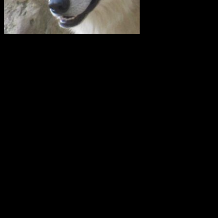
I en skrivelse till Länsstyrelsen i Uppsala län kräver företrädare för
en rad lokalavdelningar till Svenska Jägareförbundet (SJF) och
Lantbrukarnas Riksförbund (LRF) att vargreviret som kallas
Siggefora ska skjutas bort omedelbart. Det man i klartext vill är att
utrota vargen i Uppland.
I en debattartikel i UNT(den 4 februari 2021) skriver företrädare för
Svenska Rovdjursföreningen, Naturskyddsföreningen och boende i
revirområdet att av vad vi vet i dag så är Glamsenreviret, som
skribenterna från SJF och LRF hänvisar till i det närmaste upplöst.
Siggeforareviret är alltså i dag det enda säkerställda vargreviret i hela
Uppland.
Hanen i Siggeforareviret är avkomma efter en invandrad finskrysk
varg och honan är andra generationens avkomma till en annan
invandrare från detta område. Vargarna i Siggefora är därför
genetiskt sett de allra mest skyddsvärda vargarna i hela Sverige.
Källa: Svenska Rovdjursföreningen
Nyheter