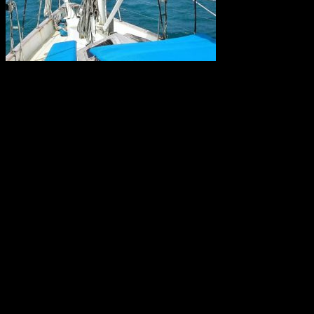
Forskare kräver nu krafttag mot den alltför höga användningen av
konstgödsel som når haven och ligger bakom återkommande utbrott
av korallätande sjöstjärnor på Stora Barriärrevet. Tillsammans med
korallblekning genom klimatuppvärmningen kan det innebära att
Australiens korallrev aldrig återhämtar sig.
Källa: WWF
World Wide Web 30 år
Thirty years ago, a young computer expert, Tim Berners-Lee,
working at CERN combined ideas about accessing information with
a desire for broad connectivity and openness. His proposal became
the World Wide Web. CERN is celebrating the 30th anniversary of
this revolutionary invention with a special day on 12 March.
Källa: CERN, Geneve, 4 Mars 2019.