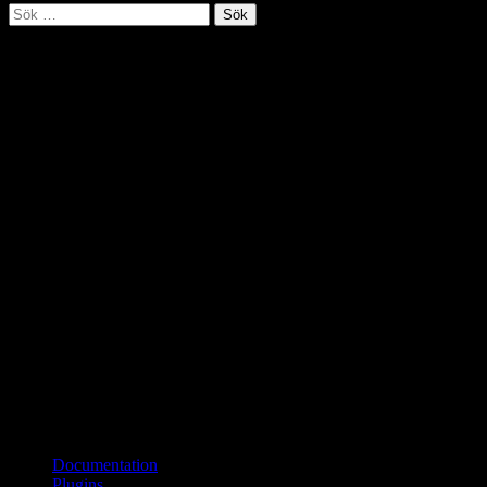
Sök
efter:
Tankens väg i hjärnan
Neuroforskare vid Berkeley i Kalifornien har i experiment visat hur
hjärnan reagerar på olika stimu­li. Av deras försök framgår tydligt hur
den främre hjärnbarken koordinerar aktiviteter i hjärnan som svar på
signaler eller aktiviteter från omgivningen.
Källa: UC Berkeley
Bloggroll
Documentation
Plugins