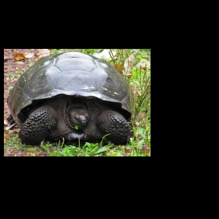
sätt och därtill var tjugosjätte månad. Det är det ingen som hittills
riktigt har kunnat förklara varför.
Elefantsköldpadda Galapagos
För 40 år sedan fanns det bara 15 sköldpaddor kvar på
Galapagosöarna. Sedan dess har ett stort arbete utförts för att
återinföra sköldpaddor som fötts upp i fångenskap. I dagsläget
(2014) finns det fler än 1000 galapagossköldpaddor på de unika
öarna och de räknas ha en stabil population.