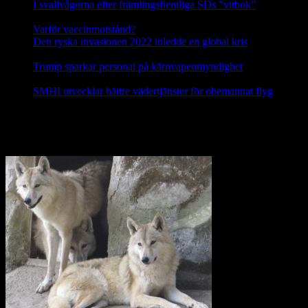
I svallvågorna efter främlingsfientliga SDs ”vitbok”
16
september, 2025
Varför vaccinmotstånd?
31 augusti, 2025
Den ryska invasionen 2022 inledde en global kris
10 mars,
2025
Trump sparkar personal på kärnvapenmyndighet
17 februari,
2025
SMHI utvecklar bättre vädertjänster för obemannat flyg
12
februari, 2025
Nej till licensjakt på varg 2021