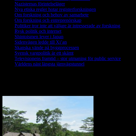
Nazisternas förintelseläger
Nya etiska regler hotar registerforskningen
Om forskning och behov av samarbete
Om forskning och entreprenörskap
Politiker tror inte att väljare är intresserade av forskning
Rysk politik och internet
Shintoismen lever i Japan
Sidenvägen ledde till Xi’an
Skanska vände på byggprocessen
Svensk vargpolitik är ett skämt
Televisionens framtid – stor utmaning för public service
Världens näst längsta järnvägstunnel
Forskning i Amazonas avslöjar stora
metanutsläpp via träd