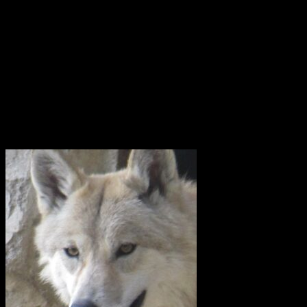
passera engelska kanalen och ta sig till Biscayabukten. Hon lägger
till vid ett antal hamnar i Medelhavet och stannar sedan i Medelhavet
under vintern 2022/2023.
Våren 2023 seglar fartyget vidare mot Suezkanalen, Röda havet och
Djibouti. Efter att ha korsat Indiska Oceanen anländer det till Indien.
Där börjar Götheborgs East Asia Tour och fartyget med besättning
beger sig till de stora marknaderna Singapore, Vietnam, Hong Kong
och slutligen Kina.
Utrota inte vargen i Uppland