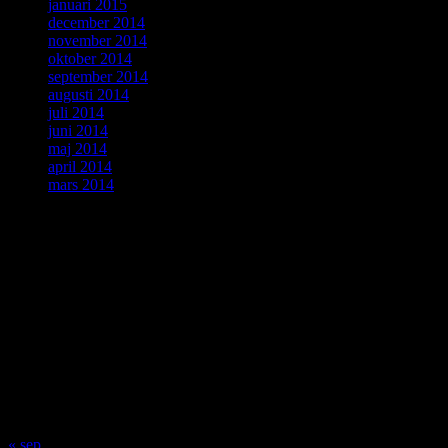
januari 2015
december 2014
november 2014
oktober 2014
september 2014
augusti 2014
juli 2014
juni 2014
maj 2014
april 2014
mars 2014
ForskarVärlden
augusti 2026
M
T
O
T
F
L
S
1
2
3
4
5
6
7
8
9
10
11
12
13
14
15
16
17
18
19
20
21
22
23
24
25
26
27
28
29
30
31
« sep