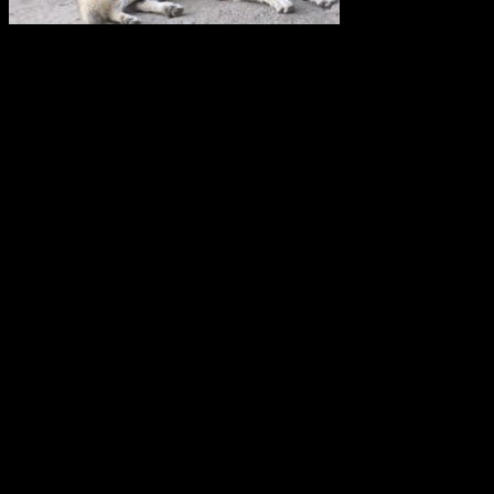
Vi anser att licensjakt på varg strider mot gällande lagstiftning i art-
och habitatdirektivet. Domslutet i Tapioloamålet bör påverka
Sveriges handlande när licensjakt på varg nu återigen diskuteras.
Svenska Rovdjursföreningen har därför skickat en skrivelse till
samtliga berörda länsstyrelser i Sverige.
Svenska Rovdjursföreningen
Europeisk databas ska främja giftfria
kretslopp
Den europeiska kemikaliemyndigheten, Echa, har fått i uppdrag att
utveckla den så kallade SCIP-databasen. Där ska leverantörer av
varor från och med nästa år anmäla ifall varorna innehåller särskilt
farliga ämnen. Syftet är att göra information om dessa ämnen
tillgänglig under varors och materials hela livscykel, inklusive i
avfallsledet.
Från och med den 5 januari 2021 måste varje tillverkare, importör
eller distributör av en vara som släpps ut på marknaden i EU/EES
och som innehåller ett särskilt farligt ämne på kandidatförteckningen