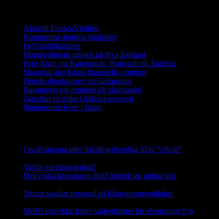
Ett digitalt magasin om aktuell forskning
Aktuellt ForskarVärlden
Kommentar aktuella händelser
FoU-publikationer
Maorikulturens uttryck på Nya Zeeland
Från Xian, via Kathmandu, Rom och till Anderna
Shanghai åter Kinas finansiella centrum
Orörda djuphavsrev vid Galapagos
Bagamoyo var centrum för slavhandel
Zanzibar ett örike i Indiska oceanen
Shintoismen lever i Japan
Senaste nyhetsnotiser
I svallvågorna efter främlingsfientliga SDs ”vitbok”
16
september, 2025
Varför vaccinmotstånd?
31 augusti, 2025
Den ryska invasionen 2022 inledde en global kris
10 mars,
2025
Trump sparkar personal på kärnvapenmyndighet
17 februari,
2025
SMHI utvecklar bättre vädertjänster för obemannat flyg
12