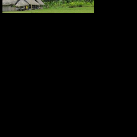
Metanutsläppen via träd som växer i Amazonas är lika stora som
utsläppen från världens alla hav eller den arktiska tundran, enligt en
ny studie av forskare från bland annat Linköpings universitet.
Fynden presenteras i den ansedda tidskriften Nature.
Källa: LiU december 2017
Oförklarade väderfenomen över
ekvatorn i Ecuador
Monumentet Mitad del Mundo ligger nära San Antonio de
Pichincha, tre mil norr om Quito i Ecuador. Modern teknologi har
placerat ekvatorn ungefär 240 meter norr om denna linje. Effekten
av jordens rotation, corioliseffekten, är svag nära ekvatorn. Den
dominerande rörelsen är stigande uppvärmd luft, konvektion. Därför
skulle man kunna tro att den tropiska cirkulationen är ganska
okomplicerad Forskarna har upptäckt att vinden kring ekvatorn i
atmosfärsskiktet på 15 till 50 km höjd växlar mellan ostlig och
västlig riktning med en period på 26 månader. Den växlar på detta