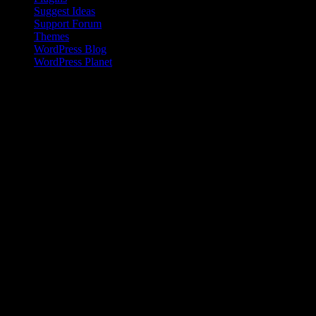
Suggest Ideas
Support Forum
Themes
WordPress Blog
WordPress Planet
Kinesisk kvinna på landsbygden
Den kinesiska befolkningen på landsbygden har en inkomst som är
en bråkdel av den som flertalet kineser i städerna tjänar. Den här
skillnaden ökar dessutom sedan 2008 .
Livet i Anderna