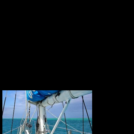
Japan mellan de två största japanska öarna, Honshu och Hokaido.
Roms tidiga historia
Omkring 650 f.Kr. hamnade den ännu oansenliga bosättningen
under etruskiskt välde och omslöts enligt etruskisk sed av ett
"pomerium", en obebodd gränszon, och uppkallades efter den
etruskiska ätten Rumina. En annan teori är att ordet härleds från det
etruskiska ordet för flod, rumon, och ytterligare en att ätten istället
kallades gens Romilii eller gens Romana.
Konstgödsel hotar Barriärrevet