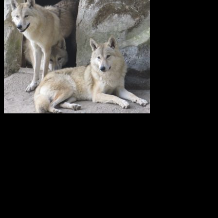
Vi anser att licensjakt på varg strider mot gällande lagstiftning i art-
och habitatdirektivet. Domslutet i Tapioloamålet bör påverka
Sveriges handlande när licensjakt på varg nu återigen diskuteras.
Svenska Rovdjursföreningen har därför skickat en skrivelse till
samtliga berörda länsstyrelser i Sverige.
Svenska Rovdjursföreningen
Europeisk databas ska främja giftfria
kretslopp