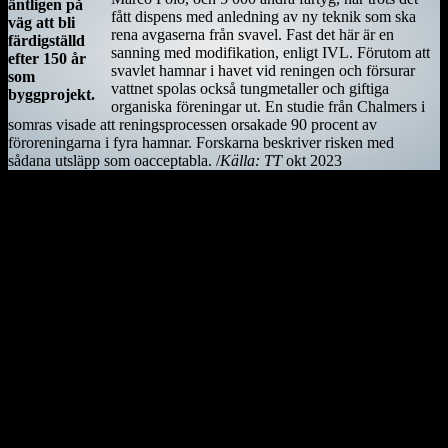
äntligen på
fått dispens med anledning av ny teknik som ska
väg att bli
rena avgaserna från svavel. Fast det här är en
färdigställd
sanning med modifikation, enligt IVL. Förutom att
efter 150 år
svavlet hamnar i havet vid reningen och försurar
som
vattnet spolas också tungmetaller och giftiga
byggprojekt.
organiska föreningar ut. En studie från Chalmers i
somras visade att reningsprocessen orsakade 90 procent av
föroreningarna i fyra hamnar. Forskarna beskriver risken med
sådana utsläpp som oacceptabla. /
Källa: TT
okt 2023
Kiwifågeln är nationalsymbol på Nya Zeeland. Det är en mycket
skygg fågel, som främst är aktiv på nätterna. Den är tyvärr
utrotningshotad men projekt bedrivs för att rädda den.
Ostindiefararen Götheborg
I mars 2021 är ostindiefararen Götheborg såld – för en symbolisk
summa till logistikföretaget Greencarrier. Företagets plan är att
skeppet följande år ska göra en ny resa till Asien och Kina. Men när
hon lämnar Göteborg, hemmahamnen, kan det bli för gott. Vi