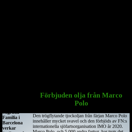
År 544 anlände Saint Ciarán, en ung man ifrån Rathcroghan i
County Roscommon, till den här platsen. Saint Ciarán ska inte
förväxlas med St. Ciarán av Saigir, som blev beskyddare av Osraige.
Platsen var då särskilt viktig eftersom den stora öst–västliga
landsvägen gick längs floden Shannon och över myrarna i de
centrala delarna av ön.
Här sammanträffade Saint Ciara'n med Diarmait mac Cerbaill. Han
som sedermera kom att bli den första kristne krönte högkungen på
Irland. Dessa män lät bygga den första kyrkan, en liten
träkonstruktion som blev den första av många kyrkor i regionen.
Under hösten år 549 dog Saint Ciarán, ännu inte trettiotre år
gammal, i pesten. Han begravdes under den nyuppförda träkyrkan.
Sagrada Familia
i Barcelona
Förbjuden olja från Marco
Antoni
Polo
Gaudis
Sagrada
Den trögflytande tjockoljan från färjan Marco Polo
Familia i
innehåller mycket svavel och den förbjöds av FN:s
Barcelona
internationella sjöfartsorganisation IMO år 2020.
verkar
Marco Polo, och 5 000 andra fartyg, har trots det