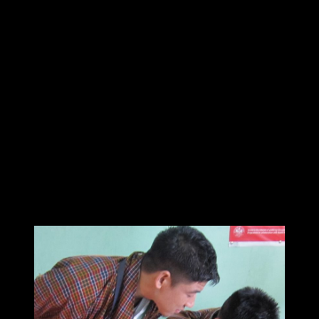
Forskare vid Stanford University och Department of Energy's
SLAC National Accelerator Labo­ra­to­ry har upptäckt ett sätt att
använda diamantoider(de minsta möjliga bitarna av en diamant) för
att sätta ihop atomer till tunnast möjliga elektriska ledningar, bara tre
atomer breda.‎
Källa: Stanford University
ForskarVärlden grundades av Kenneth Leverbeck i maj 2013.
Publikationen utges uteslutande i digital form.
ForskarVärlden.se är fristående gentemot politiska, religiösa och
kommersiella organisationer, liksom alla statliga och kommunala
myndigheter.
Anderna i Peru