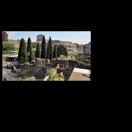
Den är 53,85 kilometer lång och går under Tsugarusundet i norra
Japan mellan de två största japanska öarna, Honshu och Hokaido.
Roms tidiga historia
Omkring 650 f.Kr. hamnade den ännu oansenliga bosättningen
under etruskiskt välde och omslöts enligt etruskisk sed av ett
"pomerium", en obebodd gränszon, och uppkallades efter den
etruskiska ätten Rumina. En annan teori är att ordet härleds från det
etruskiska ordet för flod, rumon, och ytterligare en att ätten istället
kallades gens Romilii eller gens Romana.
Konstgödsel hotar Barriärrevet