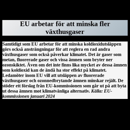
tystnadspengarna, har tidigare jobbat för dem.
ForskarVärlden.se 26 mars 2025
EU arbetar för att minska fler
växthusgaser
Samtidigt som EU arbetar för att minska koldioxidutsläppen
görs också ansträngningar för att reglera en rad andra
växthusgaser som också påverkar klimatet. Det är gaser som
metan, fluorerade gaser och vissa ämnen som bryter ner
ozonskiktet. Även om det inte finns lika mycket av dessa ämnen
som koldioxid kan de ändå ha stor effekt på klimatet.
Ledamöter inom EU vill att utsläppen av fluorerade
växthusgaser och ozonnedbrytande ämnen minskar rejält. De
stöder ett förslag från EU-kommissionen som går ut på att byta
ut dessa ämnen mot klimatvänliga alternativ.
Källa: EU-
kommissionen januari 2024
Clonmacnoise kloster vid floden Shannon på Irland.
En irländsk historia från Clonmacnoise