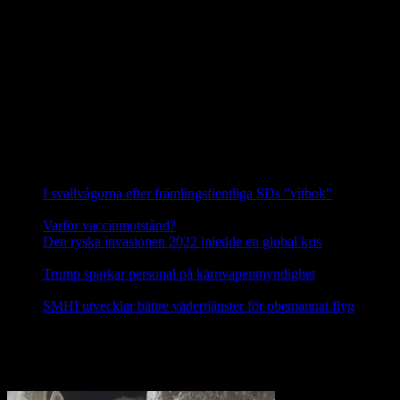
skribenterna från SJF och LRF hänvisar till i det närmaste upplöst.
Siggeforareviret är alltså i dag det enda säkerställda vargreviret i hela
Uppland.
Hanen i Siggeforareviret är avkomma efter en invandrad finskrysk
varg och honan är andra generationens avkomma till en annan
invandrare från detta område. Vargarna i Siggefora är därför
genetiskt sett de allra mest skyddsvärda vargarna i hela Sverige.
Källa: Svenska Rovdjursföreningen
Nyheter
I svallvågorna efter främlingsfientliga SDs ”vitbok”
16
september, 2025
Varför vaccinmotstånd?
31 augusti, 2025
Den ryska invasionen 2022 inledde en global kris
10 mars,
2025
Trump sparkar personal på kärnvapenmyndighet
17 februari,
2025
SMHI utvecklar bättre vädertjänster för obemannat flyg
12
februari, 2025
Nej till licensjakt på varg 2021