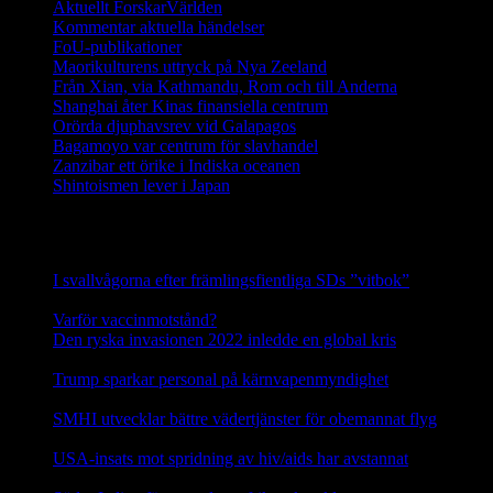
Aktuellt ForskarVärlden
Kommentar aktuella händelser
FoU-publikationer
Maorikulturens uttryck på Nya Zeeland
Från Xian, via Kathmandu, Rom och till Anderna
Shanghai åter Kinas finansiella centrum
Orörda djuphavsrev vid Galapagos
Bagamoyo var centrum för slavhandel
Zanzibar ett örike i Indiska oceanen
Shintoismen lever i Japan
Senaste nyhetsnotiser
I svallvågorna efter främlingsfientliga SDs ”vitbok”
16
september, 2025
Varför vaccinmotstånd?
31 augusti, 2025
Den ryska invasionen 2022 inledde en global kris
10 mars,
2025
Trump sparkar personal på kärnvapenmyndighet
17 februari,
2025
SMHI utvecklar bättre vädertjänster för obemannat flyg
12
februari, 2025
USA-insats mot spridning av hiv/aids har avstannat
8 februari,
2025