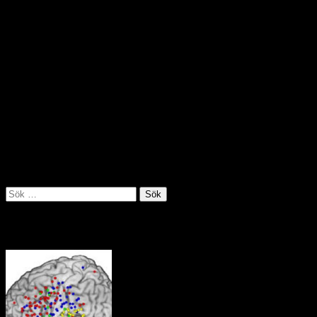
Militär mot illegal gruvbrytning i Ecuador
Regeringen skickar säkerhetsstyrkor till ett avlägset område i
Anderna för att försöka ta kontroll över oreglerad gruvbrytning och
annan illegal verksamhet som pågår där. Runt 2 400 soldater och
poliser intog staden La Merced de Buenos Aires där våldsamma
sammandrabbningar har inträffat mellan olika grupper som ägnar sig
åt mineralbrytning. Det finns rapporter om mord, sexuellt
utnyttjande, människohandel, penningtvätt och skatteflykt i regionen
där runt 10 000 människor är aktiva inom den illegala gruvdriften.
Källa: Utrikespolitiska institutet juli 2019
Sök
efter:
Tankens väg i hjärnan