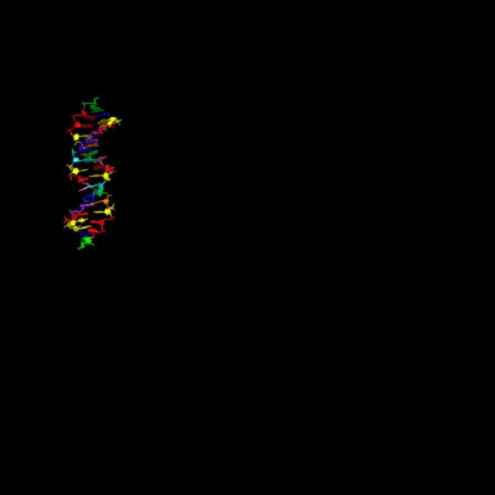
Källa: Chalmers tekniska högskola, 25 september 2020
De har byggt ett annorlunda DNA
Forskare i USA har byggt ett “främmande” DNA-system i form av
åtta byggstensbokstäver (nukleotider), vilket expanderar den
genetiska koden från våra fyra vanliga till det dubbla. Upptäckten
publicerades i Science, och det nya DNA-systemet sägs möta alla
krav för darwinistisk evolution och kan även transkriberas till RNA.
Det kommer bli viktigt för framtida syntetisk-biologiska
applikationer att expandera kunskapen om molekylära strukturer
som skulle kunna vara kapabla till att tillåta liv, både här på jorden
och någon annanstans i universum.
Källa : Populär Astronomi