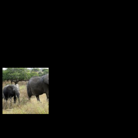
Den kinesiska befolkningen på landsbygden har en inkomst som är
en bråkdel av den som flertalet kineser i städerna tjänar. Den här
skillnaden ökar dessutom sedan 2008 .
Livet i Anderna
Färre skjutna elefanter
För första gången sedan 2009 understiger antalet illegalt skjutna
afrikanska elefanter fem procent av populationen, enligt en aktuell
rapport(2016). I Afrika dödas många elefanter av olika kriminella