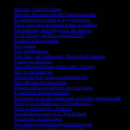
Aktuellt i ForskarVärlden
Elfordon tillväxtområde för batterimarknaden
En industrirobot vände på byggprocessen
Fläck- och vattenavvisande kläder är skadliga
Forskarfredag med Higgs och 3D-skrivare
Forskarfredag Medborgarplatsen 2015
ForskarVärldens historia
FoU-notiser
FoU-publikationer
Från Xian, via Kathmandu, Rom och till Anderna
Galapagos arkepelag
Genombrottsforskning halkar efter i Sverige
Här var det Game on
Hiroshima 68 år sedan atombomben föll
Hon vill sätta pris på naturen
Klimatforskningen behöver mer integration
Kommentar aktuella händelser
Korruption är ett stort hinder mot utveckling internationellt
Krångel för enskilda som vill producera el
Livet på Titicacasjön i Anderna
Maorikulturens uttryck på Nya Zeeland
Nazisternas förintelseläger
Nya etiska regler hotar registerforskningen
Om forskning och behov av samarbete