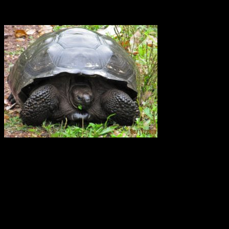
Elefantsköldpadda Galapagos
För 40 år sedan fanns det bara 15 sköldpaddor kvar på
Galapagosöarna. Sedan dess har ett stort arbete utförts för att
återinföra sköldpaddor som fötts upp i fångenskap. I dagsläget
(2014) finns det fler än 1000 galapagossköldpaddor på de unika
öarna och de räknas ha en stabil population.
Ett digitalt magasin om aktuell forskning