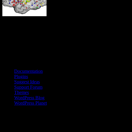
Neuroforskare vid Berkeley i Kalifornien har i experiment visat hur
hjärnan reagerar på olika stimu­li. Av deras försök framgår tydligt hur
den främre hjärnbarken koordinerar aktiviteter i hjärnan som svar på
signaler eller aktiviteter från omgivningen.
Källa: UC Berkeley
Bloggroll
Documentation
Plugins
Suggest Ideas
Support Forum
Themes
WordPress Blog
WordPress Planet
Kinesisk kvinna på landsbygden