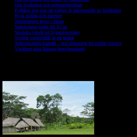
Om forskning och entreprenörskap
Politiker tror inte att väljare är intresserade av forskning
Rysk politik och internet
Shintoismen lever i Japan
Sidenvägen ledde till Xi’an
Skanska vände på byggprocessen
Svensk vargpolitik är ett skämt
Televisionens framtid – stor utmaning för public service
Världens näst längsta järnvägstunnel
Forskning i Amazonas avslöjar stora
metanutsläpp via träd