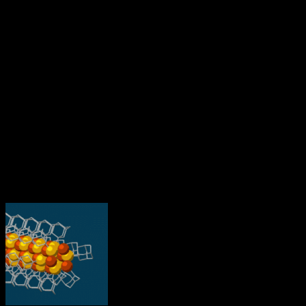
sig inom matematik och astronomi.
ForskarFredag 2016
ForskarFredag i Stockholm arrangera­des av Vetenskapens Hus med
stöd av KTH, Karolinska Institutet, Stockholms universitet, Stock­
holms stad och Scania.Närmare 20 000 besökare förväntades
komma till de 30 orterna över he­la landet som arrange­rade
ForskarFredag.
‎‎Forskare gör atomära elledningar med
hjälp av diamant