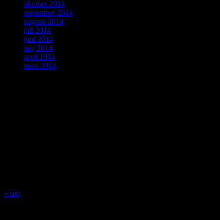
oktober 2014
september 2014
augusti 2014
juli 2014
juni 2014
maj 2014
april 2014
mars 2014
ForskarVärlden
augusti 2026
M
T
O
T
F
L
S
1
2
3
4
5
6
7
8
9
10
11
12
13
14
15
16
17
18
19
20
21
22
23
24
25
26
27
28
29
30
31
« sep
Innehåll